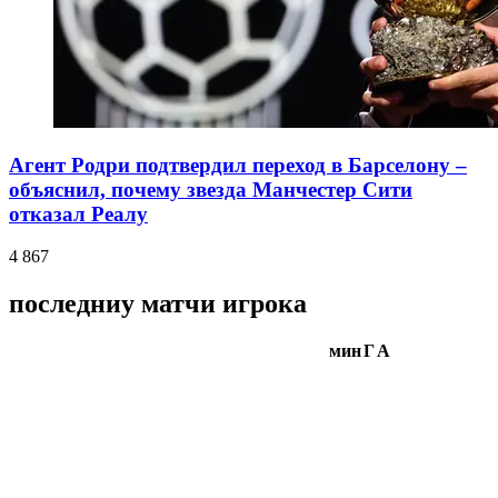
Агент Родри подтвердил переход в Барселону –
объяснил, почему звезда Манчестер Сити
отказал Реалу
4 867
последниу матчи игрока
мин
Г
А