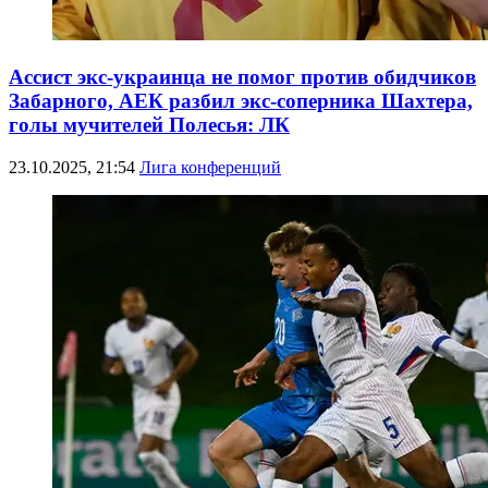
Ассист экс-украинца не помог против обидчиков
Забарного, АЕК разбил экс-соперника Шахтера,
голы мучителей Полесья: ЛК
23.10.2025, 21:54
Лига конференций