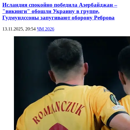
Исландия спокойно победила Азербайджан –
"викинги" обошли Украину в группе,
Гудмундссоны запугивают оборону Реброва
13.11.2025, 20:54
ЧМ 2026