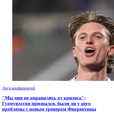
Лига конференций
"Мы еще не оправились от кризиса":
Гудмундссон признался, были ли у него
проблемы с новым тренером Фиорентины