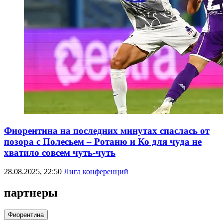
Фиорентина на последних минутах спаслась от
позора с Полесьем – Ротаню и Ко для чуда не
хватило совсем чуть-чуть
28.08.2025, 22:50
Лига конференций
партнеры
Фиорентина