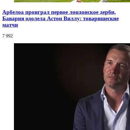
Арбелоа проиграл первое лондонское дерби,
Бавария одолела Астон Виллу: товарищеские
матчи
7 992