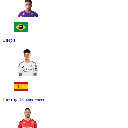
Виери
Виктор Вальдепеньяс