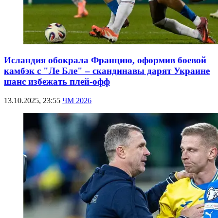
Исландия обокрала Францию, оформив боевой
камбэк с "Ле Бле" – скандинавы дарят Украине
шанс избежать плей-офф
13.10.2025, 23:55
ЧМ 2026