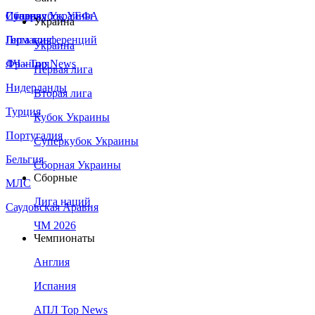
Сборная Украины
Италия
Суперкубок УЕФА
Украина
Германия
Лига конференций
Украина
Франция
ЛЧ - Top News
Первая лига
Нидерланды
Вторая лига
Турция
Кубок Украины
Португалия
Суперкубок Украины
Бельгия
Сборная Украины
Сборные
МЛС
Лига наций
Саудовская Аравия
ЧМ 2026
Чемпионаты
Англия
Испания
АПЛ Top News