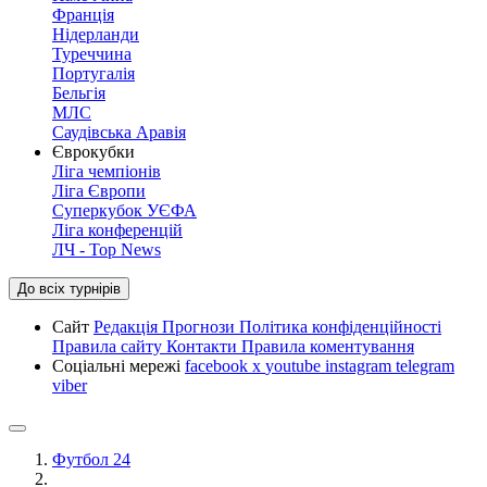
Франція
Нідерланди
Туреччина
Португалія
Бельгія
МЛС
Саудівська Аравія
Єврокубки
Ліга чемпіонів
Ліга Європи
Суперкубок УЄФА
Ліга конференцій
ЛЧ - Top News
До всіх турнірів
Сайт
Редакція
Прогнози
Політика конфіденційності
Правила сайту
Контакти
Правила коментування
Соціальні мережі
facebook
x
youtube
instagram
telegram
viber
Футбол 24