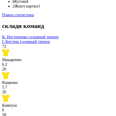
6
Кутові
4
2
Жовті картки
1
Повна статистика
склади команд
К. Нестеренко
головний тренер
І. Костюк
головний тренер
72
Макаренко
6.2
20
Ващенко
5.7
26
Кампуш
6
50