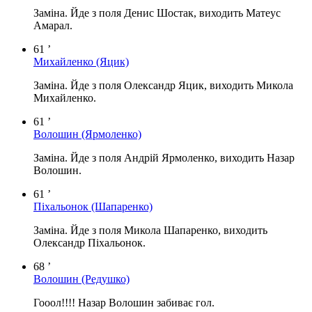
Заміна. Йде з поля Денис Шостак, виходить Матеус
Амарал.
61 ’
Михайленко
(Яцик)
Заміна. Йде з поля Олександр Яцик, виходить Микола
Михайленко.
61 ’
Волошин
(Ярмоленко)
Заміна. Йде з поля Андрій Ярмоленко, виходить Назар
Волошин.
61 ’
Піхальонок
(Шапаренко)
Заміна. Йде з поля Микола Шапаренко, виходить
Олександр Піхальонок.
68 ’
Волошин
(Редушко)
Гооол!!!! Назар Волошин забиває гол.