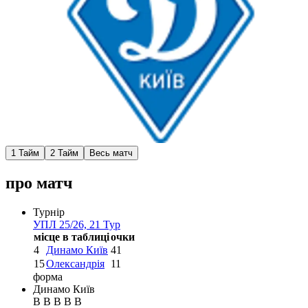
1 Тайм
2 Тайм
Весь матч
про матч
Турнір
УПЛ 25/26, 21 Тур
місце в таблиці
очки
4
Динамо Київ
41
15
Олександрія
11
форма
Динамо Київ
В
В
В
В
В