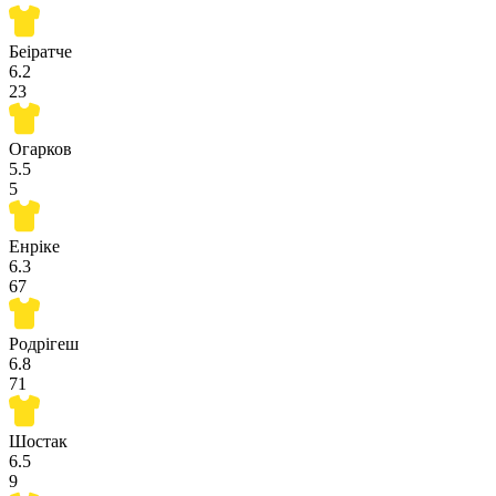
Беіратче
6.2
23
Огарков
5.5
5
Енріке
6.3
67
Родрігеш
6.8
71
Шостак
6.5
9