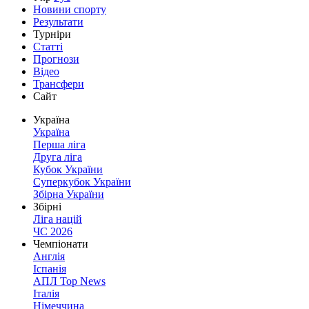
Новини спорту
Результати
Турніри
Статті
Прогнози
Відео
Трансфери
Сайт
Україна
Україна
Перша ліга
Друга ліга
Кубок України
Суперкубок України
Збірна України
Збірні
Ліга націй
ЧС 2026
Чемпіонати
Англія
Іспанія
АПЛ Top News
Італія
Німеччина