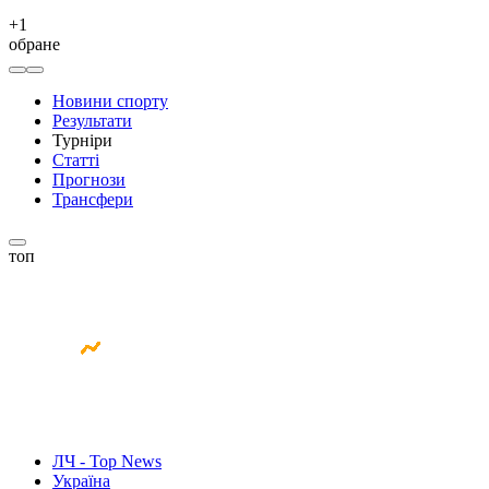
+
1
обране
Новини спорту
Результати
Турніри
Статті
Прогнози
Трансфери
топ
ЛЧ - Top News
Україна