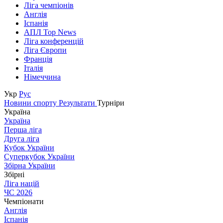
Ліга чемпіонів
Англія
Іспанія
АПЛ Top News
Ліга конференцій
Ліга Європи
Франція
Італія
Німеччина
Укр
Рус
Новини спорту
Результати
Турніри
Україна
Україна
Перша ліга
Друга ліга
Кубок України
Суперкубок України
Збірна України
Збірні
Ліга націй
ЧС 2026
Чемпіонати
Англія
Іспанія