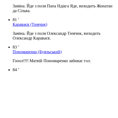
Заміна. Йде з поля Папа Ндіага Яде, виходить Жонатан
да Сільва.
81 ’
Караваєв
(Тимчик)
Заміна. Йде з поля Олександр Тимчик, виходить
Олександр Караваєв.
83 ’
Пономаренко
(Буяльський)
Гооол!!!! Матвій Пономаренко забиває гол.
84 ’