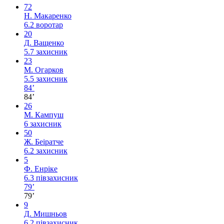
72
Н. Макаренко
6.2
воротар
20
Д. Ващенко
5.7
захисник
23
М. Огарков
5.5
захисник
84’
84’
26
М. Кампуш
6
захисник
50
Ж. Беіратче
6.2
захисник
5
Ф. Енріке
6.3
півзахисник
79’
79’
9
Д. Мишньов
6.2
півзахисник