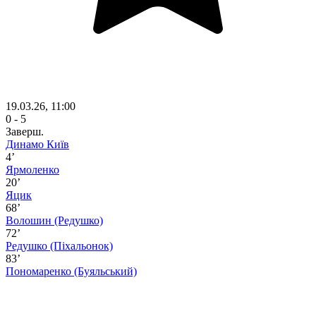
19.03.26, 11:00
0 - 5
Заверш.
Динамо Київ
4’
Ярмоленко
20’
Яцик
68’
Волошин
(Редушко)
72’
Редушко
(Піхальонок)
83’
Пономаренко
(Буяльський)