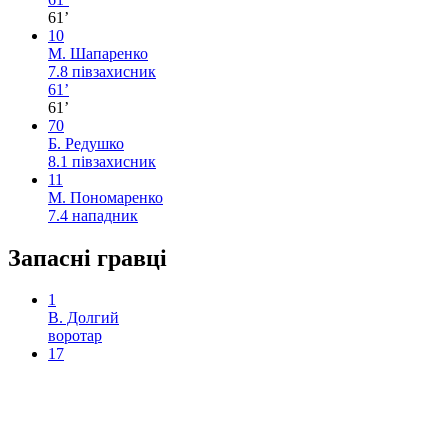
61’
10
М. Шапаренко
7.8
півзахисник
61’
61’
70
Б. Редушко
8.1
півзахисник
11
М. Пономаренко
7.4
нападник
Запасні гравці
1
В. Долгий
воротар
17