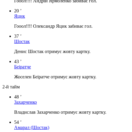
Гооол!!!! Андрій Ярмоленко забиває гол.
20 ’
Яцик
Гооол!!!! Олександр Яцик забиває гол.
37 ’
Шостак
Денис Шостак отримує жовту картку.
43 ’
Беіратче
Жоселен Беіратче отримує жовту картку.
2-й тайм
48 ’
Захарченко
Владислав Захарченко отримує жовту картку.
54 ’
Амарал
(Шостак)