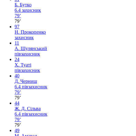
Б. Бутко
6.4
захисник
79’
79’
97
Н. Прокопенко
захисник
11
А. Шулянський
півзахисник
24
Х. Туаті
півзахисник
40
Д. Черниш
6.4
півзахисник
79’
79’
44
Ж. Д. Сільва
6.4
півзахисник
79’
79’
49
М. Амарал