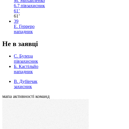
М. Михайленко
6.7
півзахисник
61’
61’
39
Е. Герреро
нападник
Не в заявці
С. Булеца
півзахисник
Б. Кастільйо
нападник
В. Дубінчак
захисник
мапа активності команд