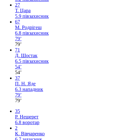
27
Т. Цара
5.9
півзахисник
67
М. Родрігеш
6.8
півзахисник
79’
79’
71
Д. Шостак
6.5
півзахисник
54’
54’
37
П. Н. Яде
6.3
нападник
79’
79’
35
Р. Нещерет
6.8
воротар
2
К. Вівчаренко
6.7
захисник