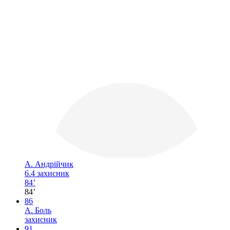
А. Андрійчик
6.4
захисник
84’
84’
86
А. Боль
захисник
91