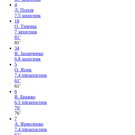
4
Д. Попов
7.5
захисник
18
О. Тимчик
7
захисник
81’
81’
34
В. Захарченко
6.8
захисник
5
О. Яцик
7.4
півзахисник
61’
61’
6
В. Бражко
6.5
півзахисник
76’
76’
7
А. Ярмоленко
7.4
півзахисник
61’