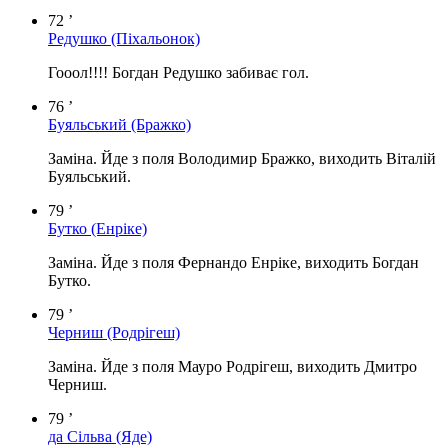
72 ’
Редушко
(Піхальонок)
Гооол!!!! Богдан Редушко забиває гол.
76 ’
Буяльський
(Бражко)
Заміна. Йде з поля Володимир Бражко, виходить Віталій
Буяльський.
79 ’
Бутко
(Енріке)
Заміна. Йде з поля Фернандо Енріке, виходить Богдан
Бутко.
79 ’
Черниш
(Родрігеш)
Заміна. Йде з поля Мауро Родрігеш, виходить Дмитро
Черниш.
79 ’
да Сільва
(Яде)