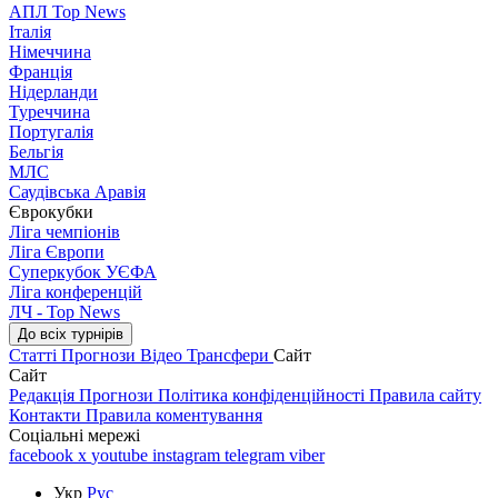
АПЛ Top News
Італія
Німеччина
Франція
Нідерланди
Туреччина
Португалія
Бельгія
МЛС
Саудівська Аравія
Єврокубки
Ліга чемпіонів
Ліга Європи
Суперкубок УЄФА
Ліга конференцій
ЛЧ - Top News
До всіх турнірів
Статті
Прогнози
Відео
Трансфери
Сайт
Сайт
Редакція
Прогнози
Політика конфіденційності
Правила сайту
Контакти
Правила коментування
Соціальні мережі
facebook
x
youtube
instagram
telegram
viber
Укр
Рус