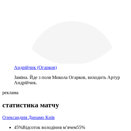
Андрійчик
(Огарков)
Заміна. Йде з поля Микола Огарков, виходить Артур
Андрійчик.
реклама
статистика матчу
Олександрія
Динамо Київ
45%
Відсоток володіння м’ячем
55%