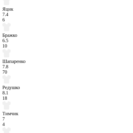
Яцик
7.4
6
Бражко
6.5
10
Шапаренко
7.8
70
Редушко
8.1
18
Тимчик
7
4