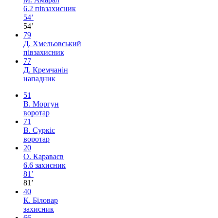
6.2
півзахисник
54’
54’
79
Д. Хмельовський
півзахисник
77
Д. Кремчанін
нападник
51
В. Моргун
воротар
71
В. Суркіс
воротар
20
О. Караваєв
6.6
захисник
81’
81’
40
К. Біловар
захисник
66