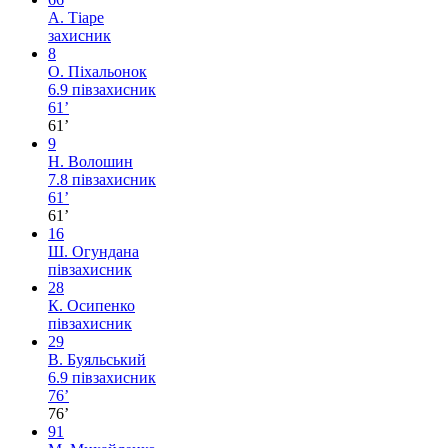
А. Тіаре
захисник
8
О. Піхальонок
6.9
півзахисник
61’
61’
9
Н. Волошин
7.8
півзахисник
61’
61’
16
Ш. Огундана
півзахисник
28
К. Осипенко
півзахисник
29
В. Буяльський
6.9
півзахисник
76’
76’
91