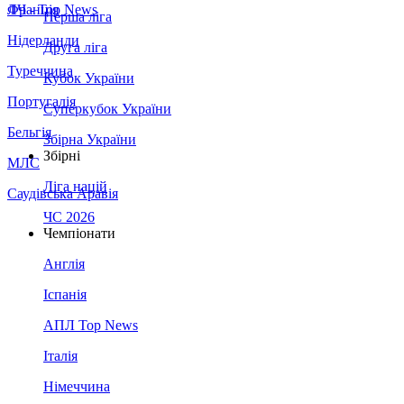
Франція
ЛЧ - Top News
Перша ліга
Нідерланди
Друга ліга
Туреччина
Кубок України
Португалія
Суперкубок України
Бельгія
Збірна України
Збірні
МЛС
Ліга націй
Саудівська Аравія
ЧС 2026
Чемпіонати
Англія
Іспанія
АПЛ Top News
Італія
Німеччина