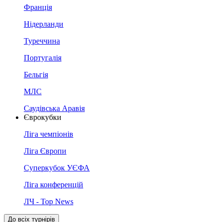
Франція
Нідерланди
Туреччина
Португалія
Бельгія
МЛС
Саудівська Аравія
Єврокубки
Ліга чемпіонів
Ліга Європи
Суперкубок УЄФА
Ліга конференцій
ЛЧ - Top News
До всіх турнірів