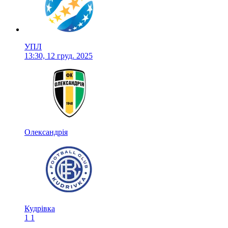
УПЛ
13:30, 12 груд. 2025
Олександрія
Кудрівка
1
1