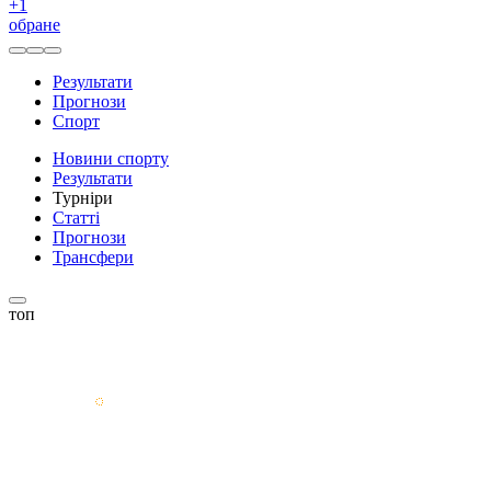
+
1
обране
Результати
Прогнози
Спорт
Новини спорту
Результати
Турніри
Статті
Прогнози
Трансфери
топ