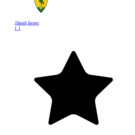
Лівий Берег
1
1