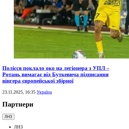
Полісся поклало око на легіонера з УПЛ –
Ротань вимагає від Буткевича підписання
вінгера європейської збірної
23.11.2025, 16:35
Україна
Партнери
ЛНЗ
ЛНЗ