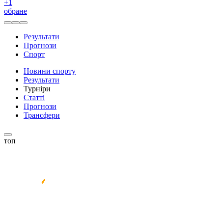
+
1
обране
Результати
Прогнози
Спорт
Новини спорту
Результати
Турніри
Статті
Прогнози
Трансфери
топ