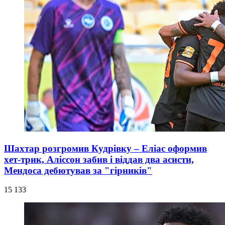
Шахтар розгромив Кудрівку – Еліас оформив
хет-трик, Аліссон забив і віддав два асисти,
Мендоса дебютував за "гірників"
15 133