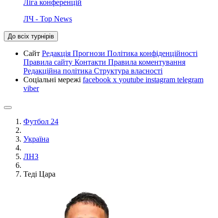
Ліга конференцій
ЛЧ - Top News
До всіх турнірів
Сайт
Редакція
Прогнози
Політика конфіденційності
Правила сайту
Контакти
Правила коментування
Редакційна політика
Структура власності
Соціальні мережі
facebook
x
youtube
instagram
telegram
viber
Футбол 24
Україна
ЛНЗ
Теді Цара