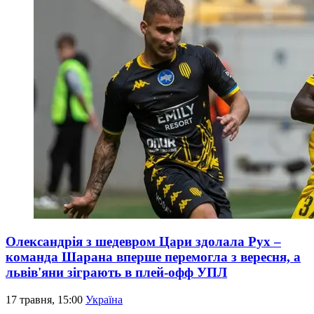
Олександрія з шедевром Цари здолала Рух –
команда Шарана вперше перемогла з вересня, а
львів'яни зіграють в плей-офф УПЛ
17 травня, 15:00
Україна