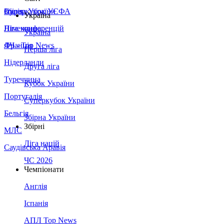
Збірна України
Італія
Суперкубок УЄФА
Україна
Німеччина
Ліга конференцій
Україна
Франція
ЛЧ - Top News
Перша ліга
Нідерланди
Друга ліга
Туреччина
Кубок України
Португалія
Суперкубок України
Бельгія
Збірна України
Збірні
МЛС
Ліга націй
Саудівська Аравія
ЧС 2026
Чемпіонати
Англія
Іспанія
АПЛ Top News