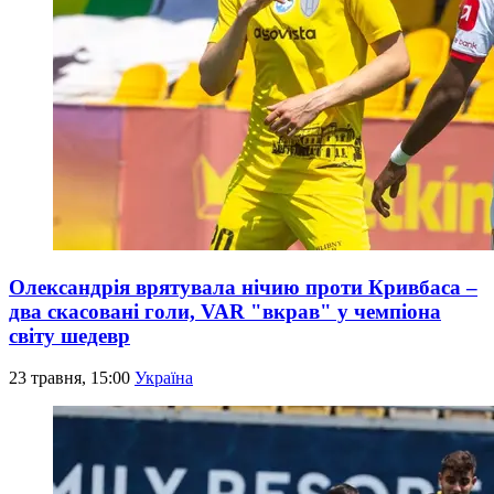
Олександрія врятувала нічию проти Кривбаса –
два скасовані голи, VAR "вкрав" у чемпіона
світу шедевр
23 травня, 15:00
Україна