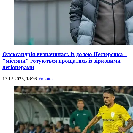
Олександрія визначилась із долею Нестеренка –
"містяни" готуються прощатись із зірковими
легіонерами
17.12.2025, 18:36
Україна