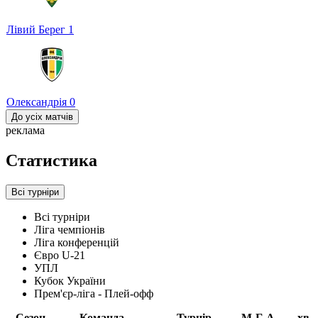
Лівий Берег
1
Олександрія
0
До усіх матчів
реклама
Статистика
Всі турніри
Всі турніри
Ліга чемпіонів
Ліга конференцій
Євро U-21
УПЛ
Кубок України
Прем'єр-ліга - Плей-офф
Сезон
Команда
Турнір
М
Г
А
хв