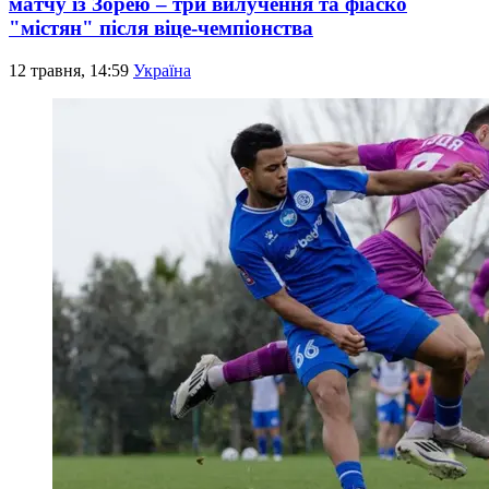
матчу із Зорею – три вилучення та фіаско
"містян" після віце-чемпіонства
12 травня, 14:59
Україна