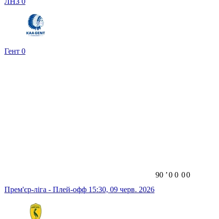
ЛНЗ
0
Гент
0
90
ʼ
0
0
0
0
Прем'єр-ліга - Плей-офф
15:30,
09 черв. 2026