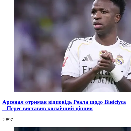
Арсенал отримав відповідь Реала щодо Вінісіуса
– Перес виставив космічний цінник
2 897