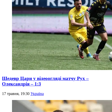
Шедевр Цари у відеоогляді матчу Рух –
Олександрія – 1:3
17 травня, 19:30
Україна