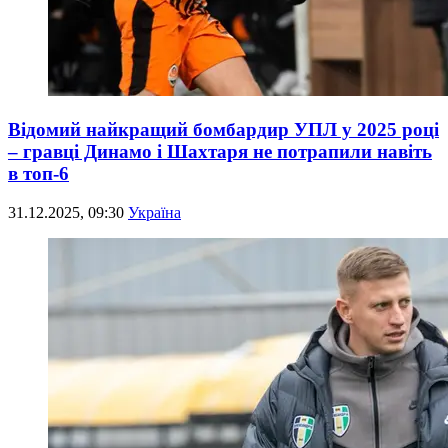
Відомий найкращий бомбардир УПЛ у 2025 році
– гравці Динамо і Шахтаря не потрапили навіть
в топ-6
31.12.2025, 09:30
Україна