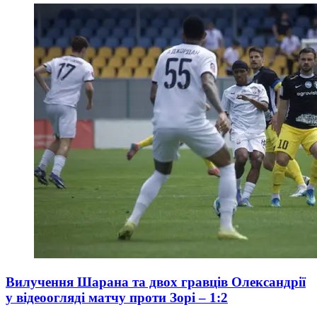
Вилучення Шарана та двох гравців Олександрії
у відеоогляді матчу проти Зорі – 1:2