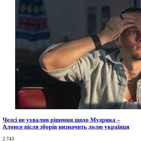
Челсі не ухвалив рішення щодо Мудрика –
Алонсо після зборів визначить долю українця
2 743