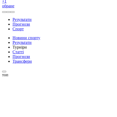
+
1
обране
Результати
Прогнози
Спорт
Новини спорту
Результати
Турніри
Статті
Прогнози
Трансфери
топ