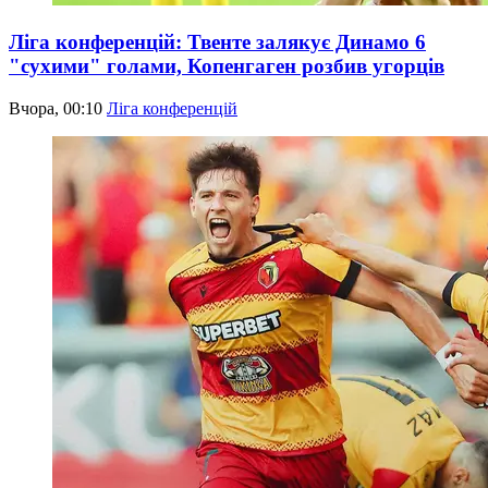
Ліга конференцій: Твенте залякує Динамо 6
"сухими" голами, Копенгаген розбив угорців
Вчора, 00:10
Ліга конференцій