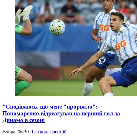
"Сподіваюсь, що мене "прорвало":
Пономаренко відреагував на перший гол за
Динамо в сезоні
Вчора, 06:30
Ліга конференцій