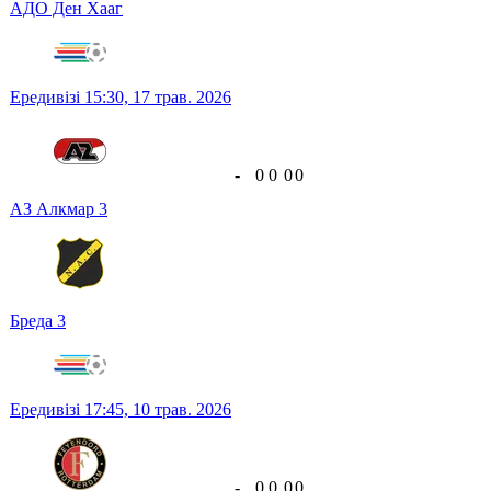
АДО Ден Хааг
Ередивізі
15:30,
17 трав. 2026
-
0
0
0
0
АЗ Алкмар
3
Бреда
3
Ередивізі
17:45,
10 трав. 2026
-
0
0
0
0