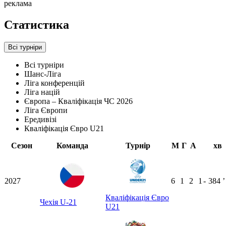
реклама
Статистика
Всі турніри
Всі турніри
Шанс-Ліга
Ліга конференцій
Ліга націй
Європа – Кваліфікація ЧС 2026
Ліга Європи
Ередивізі
Кваліфікація Євро U21
Сезон
Команда
Турнір
М
Г
А
хв
2027
6
1
2
1
-
384
ʼ
Кваліфікація Євро
Чехія U-21
U21