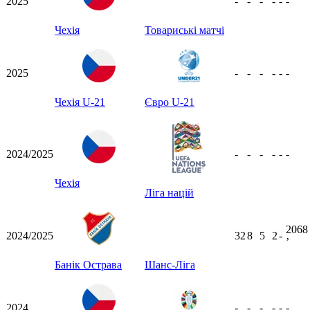
2025
-
-
-
-
-
-
Чехія
Товариські матчі
2025
-
-
-
-
-
-
Чехія U-21
Євро U-21
2024/2025
-
-
-
-
-
-
Чехія
Ліга націй
2068
2024/2025
32
8
5
2
-
ʼ
Банік Острава
Шанс-Ліга
2024
-
-
-
-
-
-