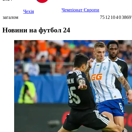
Чемпіонат Європи
Чехія
загалом
75
12
10
4
0
3869
Новини на футбол 24