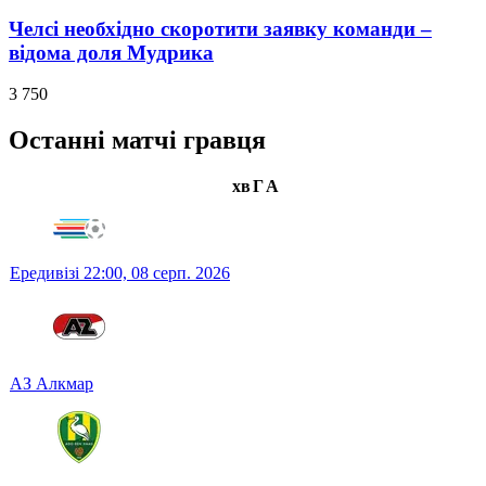
Челсі необхідно скоротити заявку команди –
відома доля Мудрика
3 750
Останні матчі гравця
хв
Г
А
Ередивізі
22:00,
08 серп. 2026
АЗ Алкмар