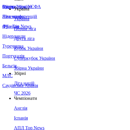
Збірна України
Італія
Суперкубок УЄФА
Україна
Німеччина
Ліга конференцій
Україна
Франція
ЛЧ - Top News
Перша ліга
Нідерланди
Друга ліга
Туреччина
Кубок України
Португалія
Суперкубок України
Бельгія
Збірна України
Збірні
МЛС
Ліга націй
Саудівська Аравія
ЧС 2026
Чемпіонати
Англія
Іспанія
АПЛ Top News