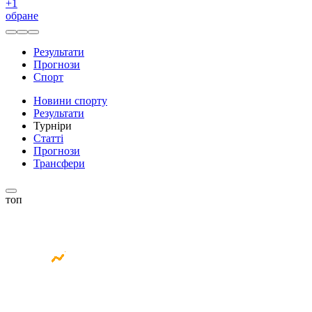
+
1
обране
Результати
Прогнози
Спорт
Новини спорту
Результати
Турніри
Статті
Прогнози
Трансфери
топ