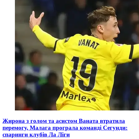
Жирона з голом та асистом Ваната втратила
перемогу, Малага програла команді Сегунди:
спаринги клубів Ла Ліги