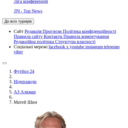
Ліга конференцій
ЛЧ - Top News
До всіх турнірів
Сайт
Редакція
Прогнози
Політика конфіденційності
Правила сайту
Контакти
Правила коментування
Редакційна політика
Структура власності
Соціальні мережі
facebook
x
youtube
instagram
telegram
viber
Футбол 24
Нідерланди
АЗ Алкмар
Матей Шин