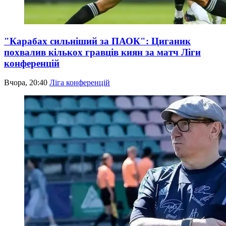
"Карабах сильніший за ПАОК": Циганик
похвалив кількох гравців киян за матч Ліги
конференцій
Вчора, 20:40
Ліга конференцій