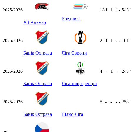
2025/2026
18
1
1
1
-
543
ʼ
Ередивізі
АЗ Алкмар
2025/2026
2
1
1
-
-
161
ʼ
Банік Острава
Ліга Європи
2025/2026
4
-
1
-
-
248
ʼ
Банік Острава
Ліга конференцій
2025/2026
5
-
-
-
-
258
ʼ
Банік Острава
Шанс-Ліга