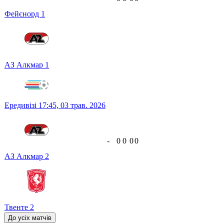
Фейєнорд
1
АЗ Алкмар
1
Ередивізі
17:45,
03 трав. 2026
-
0
0
0
0
АЗ Алкмар
2
Твенте
2
До усіх матчів