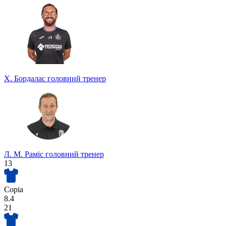
Х. Бордалас
головний тренер
Л. М. Раміс
головний тренер
13
Соріа
8.4
21