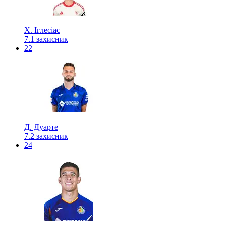
Х. Іглесіас
7.1
захисник
22
Д. Дуарте
7.2
захисник
24