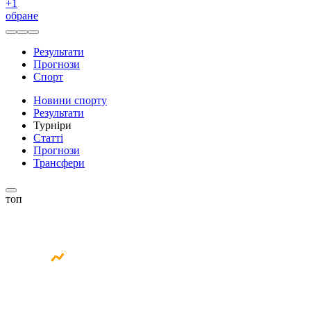
+
1
обране
Результати
Прогнози
Спорт
Новини спорту
Результати
Турніри
Статті
Прогнози
Трансфери
топ