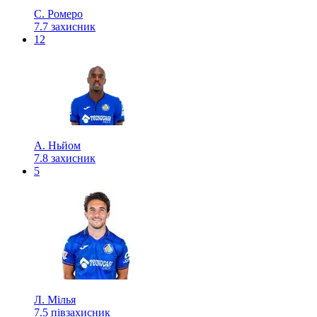
С. Ромеро
7.7
захисник
12
А. Ньйом
7.8
захисник
5
Л. Мілья
7.5
півзахисник