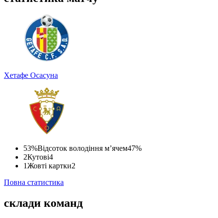
Хетафе
Осасуна
53%
Відсоток володіння м’ячем
47%
2
Кутові
4
1
Жовті картки
2
Повна статистика
склади команд