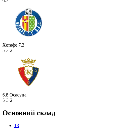
6.7
Хетафе
7.3
5-3-2
6.8
Осасуна
5-3-2
Основний склад
13