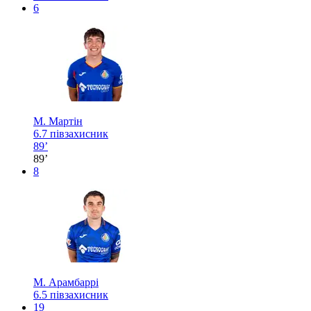
6
М. Мартін
6.7
півзахисник
89’
89’
8
М. Арамбаррі
6.5
півзахисник
19