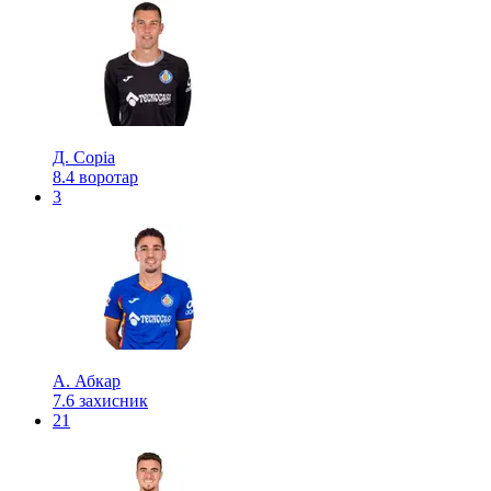
Д. Соріа
8.4
воротар
3
А. Абкар
7.6
захисник
21