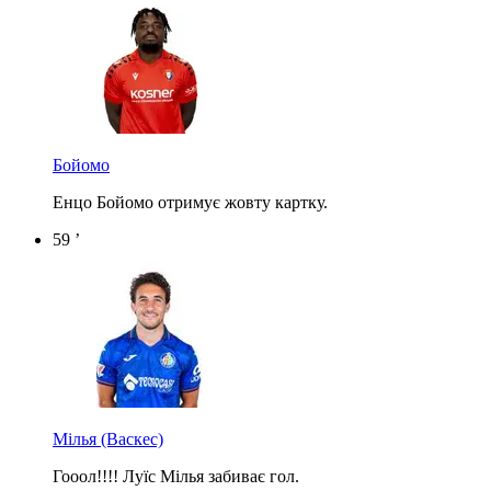
Бойомо
Енцо Бойомо отримує жовту картку.
59 ’
Мілья
(Васкес)
Гооол!!!! Луїс Мілья забиває гол.