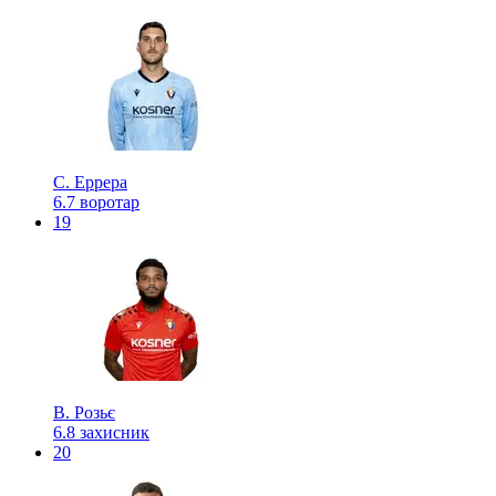
С. Еррера
6.7
воротар
19
В. Розьє
6.8
захисник
20