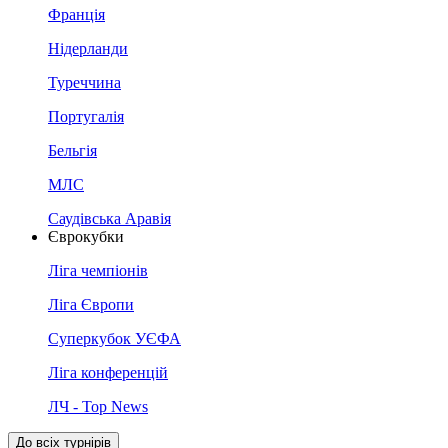
Франція
Нідерланди
Туреччина
Португалія
Бельгія
МЛС
Саудівська Аравія
Єврокубки
Ліга чемпіонів
Ліга Європи
Суперкубок УЄФА
Ліга конференцій
ЛЧ - Top News
До всіх турнірів