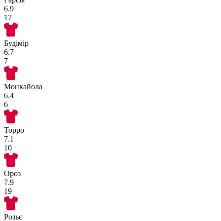
6.9
17
Будімір
6.7
7
Монкайола
6.4
6
Торро
7.1
10
Ороз
7.9
19
Розьє