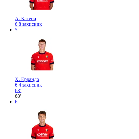
А. Катена
6.8
захисник
5
Х. Еррандо
6.4
захисник
68’
68’
6