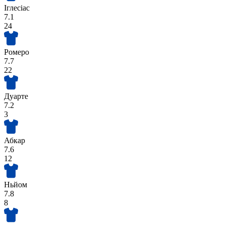
Іглесіас
7.1
24
Ромеро
7.7
22
Дуарте
7.2
3
Абкар
7.6
12
Ньйом
7.8
8