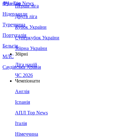
Франція
ЛЧ - Top News
Перша ліга
Нідерланди
Друга ліга
Туреччина
Кубок України
Португалія
Суперкубок України
Бельгія
Збірна України
Збірні
МЛС
Ліга націй
Саудівська Аравія
ЧС 2026
Чемпіонати
Англія
Іспанія
АПЛ Top News
Італія
Німеччина