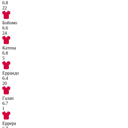
6.8
22
Бойомо
6.6
24
Катена
6.8
5
Еррандо
6.4
20
Галан
6.7
1
Еррера