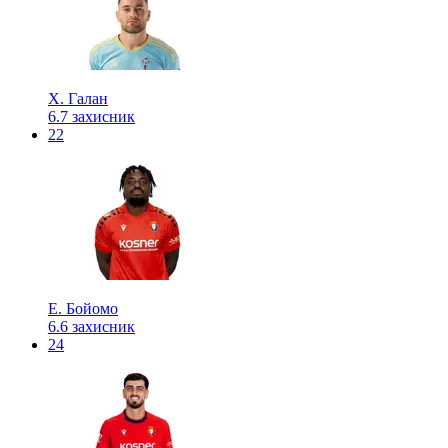
Х. Галан
6.7
захисник
22
Е. Бойомо
6.6
захисник
24