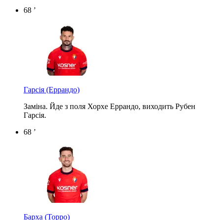
68 ’
Гарсія
(Еррандо)
Заміна. Йде з поля Хорхе Еррандо, виходить Рубен
Гарсія.
68 ’
Барха
(Торро)