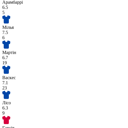
Арамбаррі
6.5
5
Мілья
7.5
6
Мартін
6.7
19
Васкес
7.1
23
Лісо
6.3
9
Гарсія