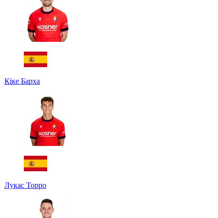
Кіке Барха
Лукас Торро