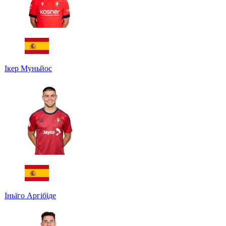
Ікер Муньйос
Іньїго Аргібіде