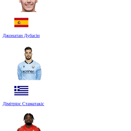
Джонатан Дубасін
Дімітріос Стаматакіс