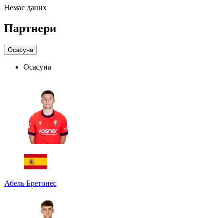
Немає даних
Партнери
Осасуна
Осасуна
Абель Бретонес