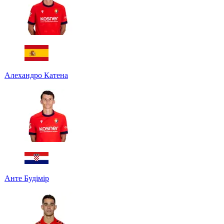
Алехандро Катена
Анте Будімір