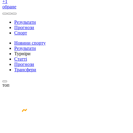
+
1
обране
Результати
Прогнози
Спорт
Новини спорту
Результати
Турніри
Статті
Прогнози
Трансфери
топ