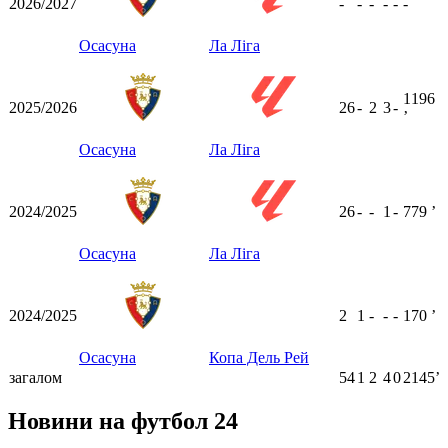
2026/2027
-
-
-
-
-
-
Осасуна
Ла Ліга
1196
2025/2026
26
-
2
3
-
ʼ
Осасуна
Ла Ліга
2024/2025
26
-
-
1
-
779
ʼ
Осасуна
Ла Ліга
2024/2025
2
1
-
-
-
170
ʼ
Осасуна
Копа Дель Рей
загалом
54
1
2
4
0
2145ʼ
Новини на футбол 24