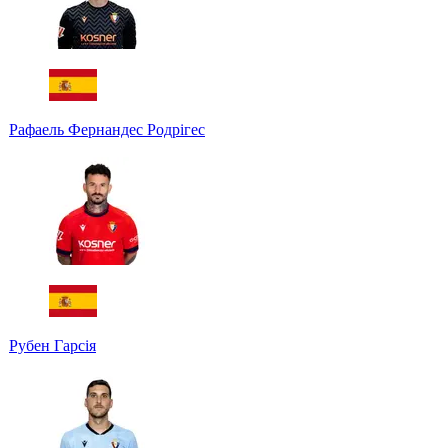
Рафаель Фернандес Родрігес
Рубен Гарсія