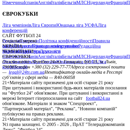
Німеччина
Іспанія
Англія
Італія
Бельгія
МЛС
Нідерланди
Франція
П
ЄВРОКУБКИ
Ліга чемпіонів
Ліга Європи
Юнацька ліга УЄФА
Ліга
конференцій
САЙТ ФУТБОЛ 24
Редакція
Соціальні мережі
Прогнози
Політика конфіденційності
Правила
сайту
facebook
УКРАЇНА
Контакти
x
youtube
Правила коментування
instagram
telegram
viber
Редакційна
політика
Україна
ЧЕМПІОНАТИ
Перша ліга
Структура власності
Друга ліга
Німеччина
ЄВРОКУБКИ
Іспанія
Англія
Італія
Бельгія
МЛС
Нідерланди
Франція
П
Ліга чемпіонів
Онлайн-медіа «Футбол 24»
Ліга Європи
Юнацька ліга УЄФА
пл. Галицька, буд. 15, м. Львів,
Ліга
конференцій
79008
Телефон +380 (32) 229-77-77
Адреса електронної пошти
—
legal@24tv.com.ua
Ідентифікатор онлайн-медіа в Реєстрі
суб’єктів у сфері медіа — R40-06058
21+
Матеріали сайту призначені для осіб старше 21 року
При цитуванні і використанні будь-яких матеріалів посилання
на "Футбол 24" обов'язкове. При цитуванні і використанні в
мережі Інтернет гіперпосилання на сайт
football24.ua
обов'язкове. Матеріали зі знаком "Спецпроект",
"Партнерський матеріал", "Реклама", "Новини компаній"
публікуємо на правах реклами.
21+
Матеріали сайту призначені для осіб старше 21 року
Усi права захищенi. © 2005 -
2026
, ПрАТ "Телерадіокомпанія
Люкс". "Футбол 24".