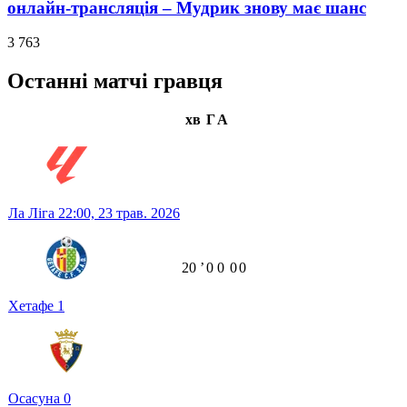
онлайн-трансляція – Мудрик знову має шанс
3 763
Останні матчі гравця
хв
Г
А
Ла Ліга
22:00,
23 трав. 2026
20
ʼ
0
0
0
0
Хетафе
1
Осасуна
0