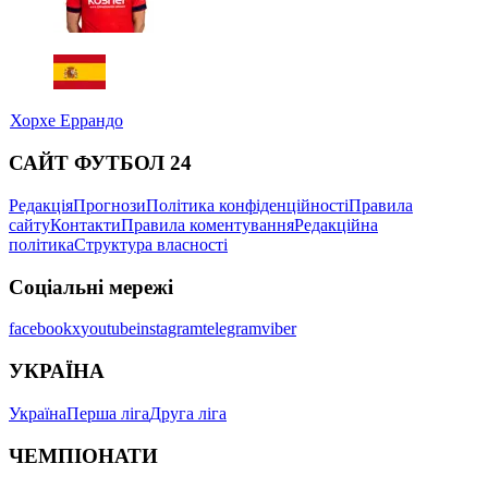
Хорхе Еррандо
САЙТ ФУТБОЛ 24
Редакція
Прогнози
Політика конфіденційності
Правила
сайту
Контакти
Правила коментування
Редакційна
політика
Структура власності
Соціальні мережі
facebook
x
youtube
instagram
telegram
viber
УКРАЇНА
Україна
Перша ліга
Друга ліга
ЧЕМПІОНАТИ