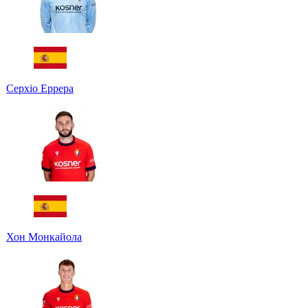
Серхіо Еррера
Хон Монкайола