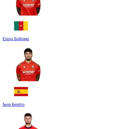
Енцо Бойомо
Ікер Беніто