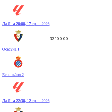
Ла Ліга
20:00,
17 трав. 2026
32
ʼ
0
0
0
0
Осасуна
1
Еспаньйол
2
Ла Ліга
22:30,
12 трав. 2026