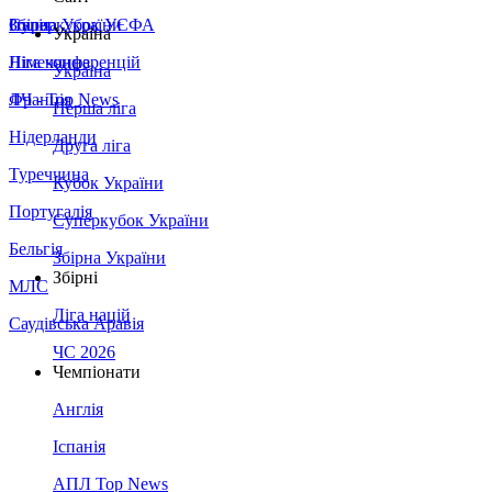
Збірна України
Італія
Суперкубок УЄФА
Україна
Німеччина
Ліга конференцій
Україна
Франція
ЛЧ - Top News
Перша ліга
Нідерланди
Друга ліга
Туреччина
Кубок України
Португалія
Суперкубок України
Бельгія
Збірна України
Збірні
МЛС
Ліга націй
Саудівська Аравія
ЧС 2026
Чемпіонати
Англія
Іспанія
АПЛ Top News