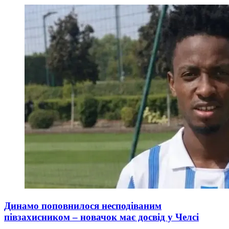
Динамо поповнилося несподіваним
півзахисником – новачок має досвід у Челсі