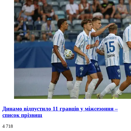
Динамо відпустило 11 гравців у міжсезоння –
список прізвищ
4 718