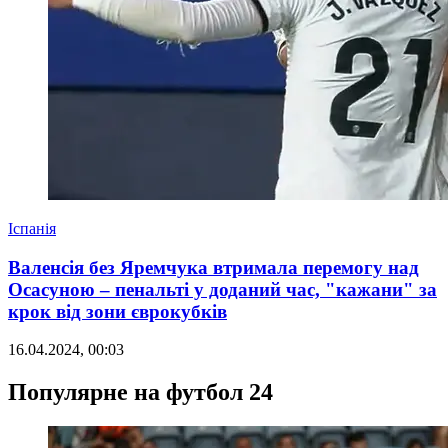
Іспанія
Валенсія без Яремчука втримала перемогу над
Осасуною – пенальті у доданий час, "кажани" за
крок від зони єврокубків
16.04.2024, 00:03
Популярне на футбол 24