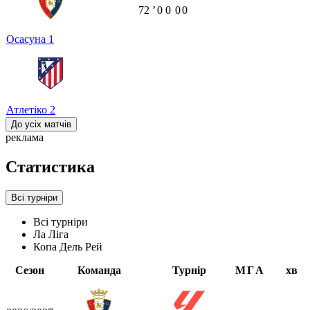
72
ʼ
0
0
0
0
Осасуна
1
Атлетіко
2
До усіх матчів
реклама
Статистика
Всі турніри
Всі турніри
Ла Ліга
Копа Дель Рей
Сезон
Команда
Турнір
М
Г
А
хв