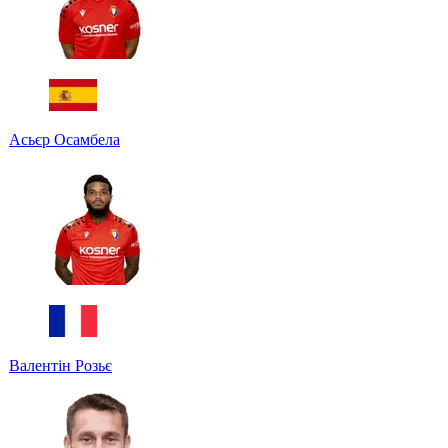
Асьєр Осамбела
Валентін Розьє