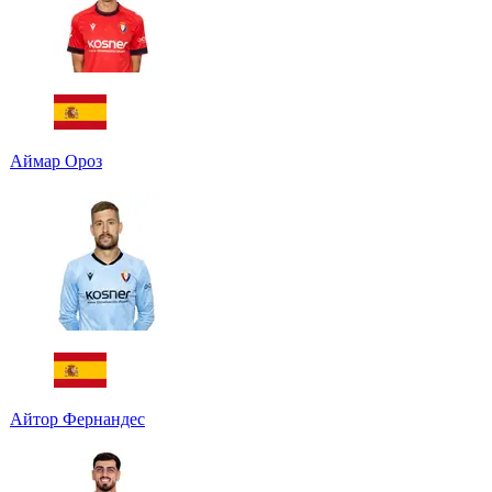
Аймар Ороз
Айтор Фернандес