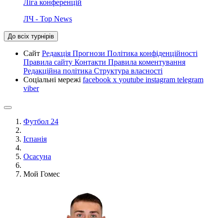
Ліга конференцій
ЛЧ - Top News
До всіх турнірів
Сайт
Редакція
Прогнози
Політика конфіденційності
Правила сайту
Контакти
Правила коментування
Редакційна політика
Структура власності
Соціальні мережі
facebook
x
youtube
instagram
telegram
viber
Футбол 24
Іспанія
Осасуна
Мой Гомес