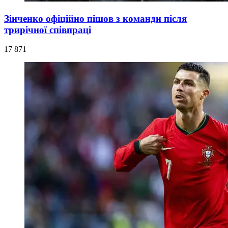
Зінченко офіційно пішов з команди після
трирічної співпраці
17 871