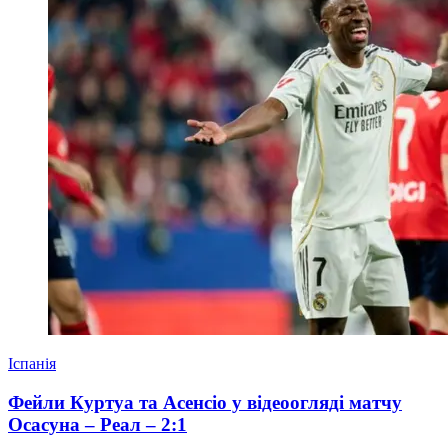
Іспанія
Фейли Куртуа та Асенсіо у відеоогляді матчу
Осасуна – Реал – 2:1