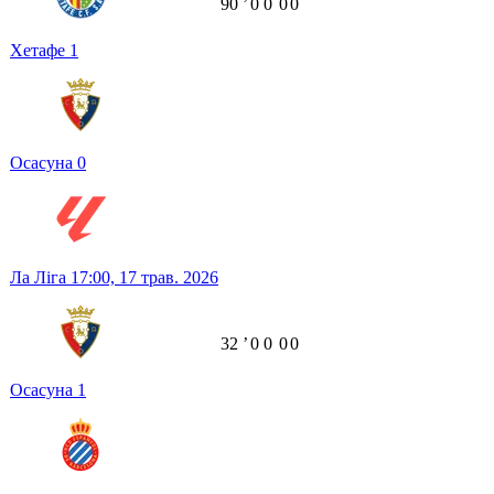
90
ʼ
0
0
0
0
Хетафе
1
Осасуна
0
Ла Ліга
17:00,
17 трав. 2026
32
ʼ
0
0
0
0
Осасуна
1