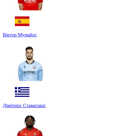
Віктор Муньйос
Дімітріос Стаматакіс