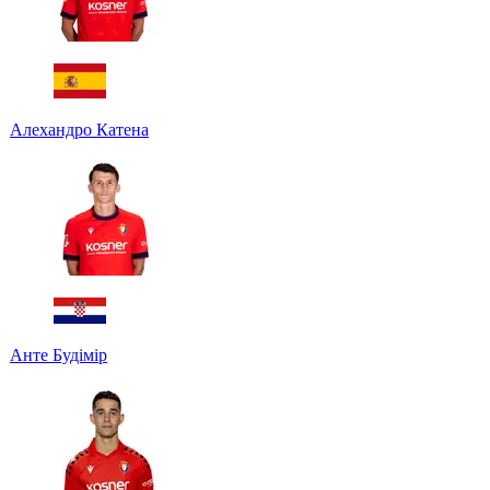
Алехандро Катена
Анте Будімір