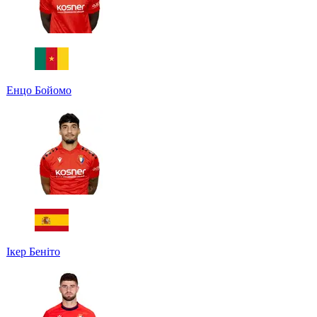
Енцо Бойомо
Ікер Беніто