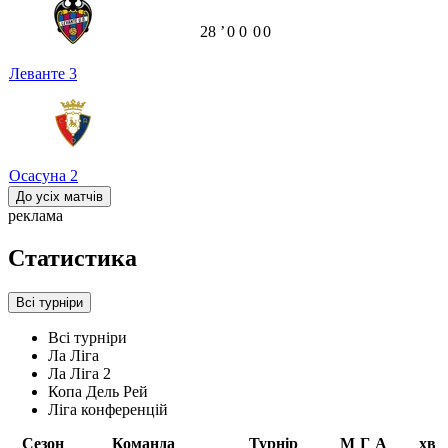
28
ʼ
0
0
0
0
Леванте
3
Осасуна
2
До усіх матчів
реклама
Статистика
Всі турніри
Всі турніри
Ла Ліга
Ла Ліга 2
Копа Дель Рей
Ліга конференцій
Сезон
Команда
Турнір
М
Г
А
хв