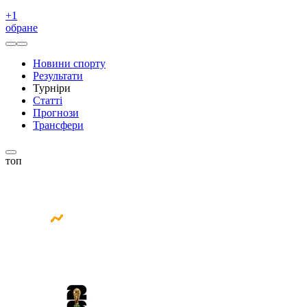
+
1
обране
Новини спорту
Результати
Турніри
Статті
Прогнози
Трансфери
топ