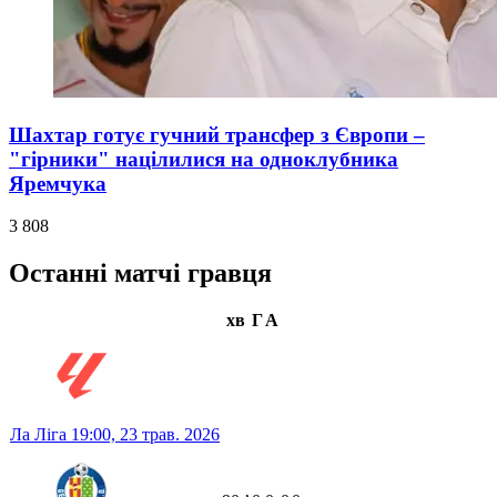
Шахтар готує гучний трансфер з Європи –
"гірники" націлилися на одноклубника
Яремчука
3 808
Останні матчі гравця
хв
Г
А
Ла Ліга
19:00,
23 трав. 2026