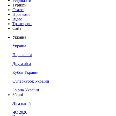
Результати
Турніри
Статті
Прогнози
Відео
Трансфери
Сайт
Україна
Україна
Перша ліга
Друга ліга
Кубок України
Суперкубок України
Збірна України
Збірні
Ліга націй
ЧС 2026