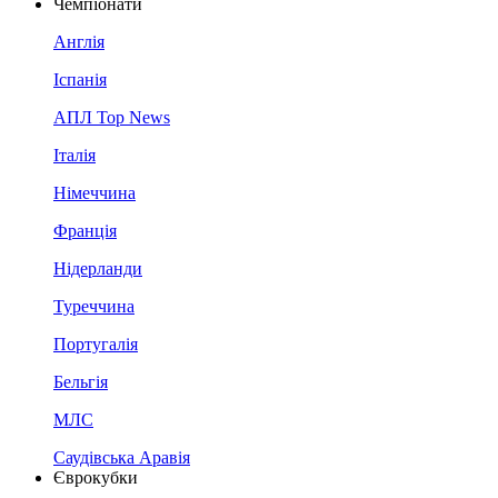
Чемпіонати
Англія
Іспанія
АПЛ Top News
Італія
Німеччина
Франція
Нідерланди
Туреччина
Португалія
Бельгія
МЛС
Саудівська Аравія
Єврокубки