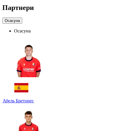
Партнери
Осасуна
Осасуна
Абель Бретонес