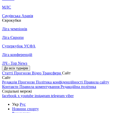
МЛС
Саудівська Аравія
Єврокубки
Ліга чемпіонів
Ліга Європи
Суперкубок УЄФА
Ліга конференцій
ЛЧ - Top News
До всіх турнірів
Статті
Прогнози
Відео
Трансфери
Сайт
Сайт
Редакція
Прогнози
Політика конфіденційності
Правила сайту
Контакти
Правила коментування
Редакційна політика
Соціальні мережі
facebook
x
youtube
instagram
telegram
viber
Укр
Рус
Новини спорту