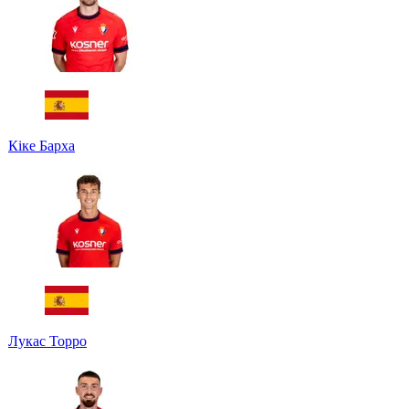
Кіке Барха
Лукас Торро