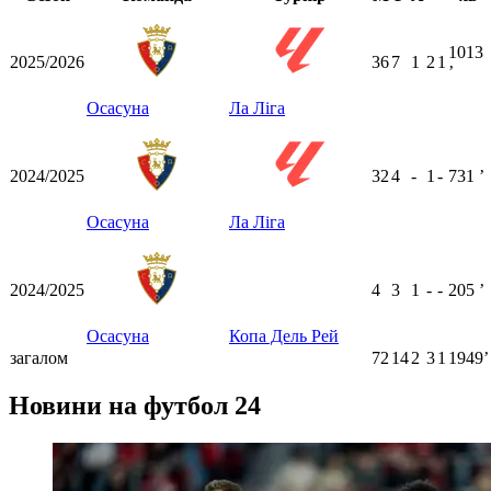
1013
2025/2026
36
7
1
2
1
ʼ
Осасуна
Ла Ліга
2024/2025
32
4
-
1
-
731
ʼ
Осасуна
Ла Ліга
2024/2025
4
3
1
-
-
205
ʼ
Осасуна
Копа Дель Рей
загалом
72
14
2
3
1
1949ʼ
Новини на футбол 24