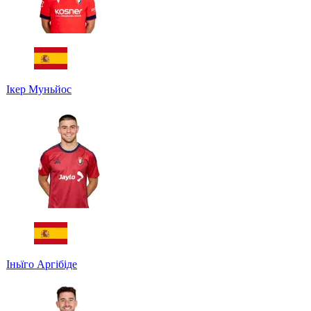
Ікер Муньйос
Іньїго Аргібіде