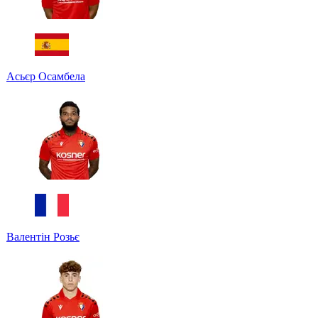
Асьєр Осамбела
Валентін Розьє