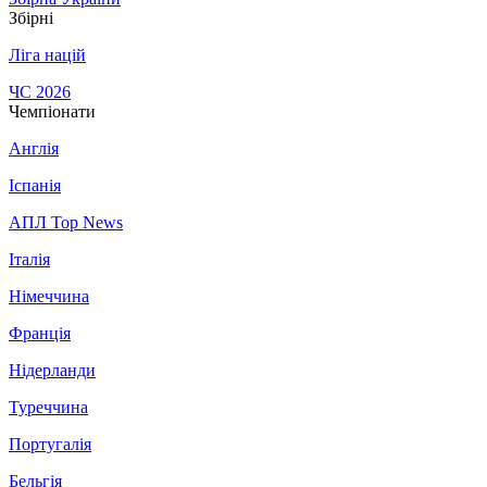
Збірні
Ліга націй
ЧС 2026
Чемпіонати
Англія
Іспанія
АПЛ Top News
Італія
Німеччина
Франція
Нідерланди
Туреччина
Португалія
Бельгія