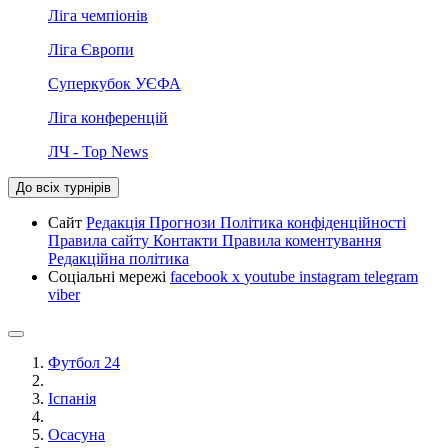
Ліга чемпіонів
Ліга Європи
Суперкубок УЄФА
Ліга конференцій
ЛЧ - Top News
До всіх турнірів
Сайт
Редакція
Прогнози
Політика конфіденційності
Правила сайту
Контакти
Правила коментування
Редакційна політика
Соціальні мережі
facebook
x
youtube
instagram
telegram
viber
Футбол 24
Іспанія
Осасуна