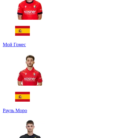
Мой Гомес
Рауль Моро