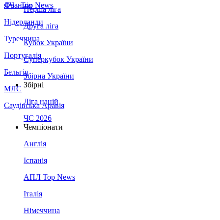
Франція
ЛЧ - Top News
Перша ліга
Нідерланди
Друга ліга
Туреччина
Кубок України
Португалія
Суперкубок України
Бельгія
Збірна України
Збірні
МЛС
Ліга націй
Саудівська Аравія
ЧС 2026
Чемпіонати
Англія
Іспанія
АПЛ Top News
Італія
Німеччина