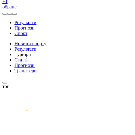
+
1
обране
Результати
Прогнози
Спорт
Новини спорту
Результати
Турніри
Статті
Прогнози
Трансфери
топ