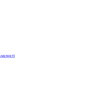
ласності