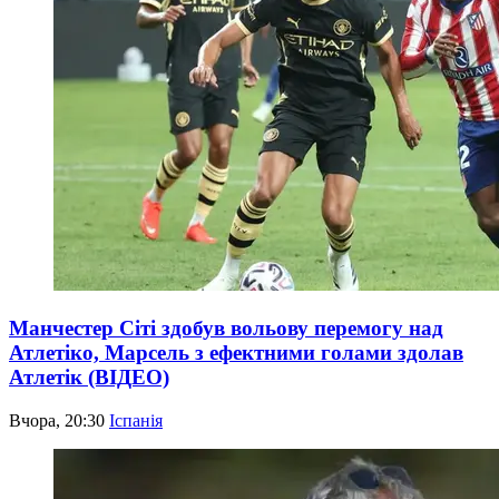
Манчестер Сіті здобув вольову перемогу над
Атлетіко, Марсель з ефектними голами здолав
Атлетік (ВІДЕО)
Вчора, 20:30
Іспанія