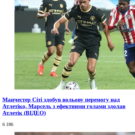
Манчестер Сіті здобув вольову перемогу над
Атлетіко, Марсель з ефектними голами здолав
Атлетік (ВІДЕО)
6 186