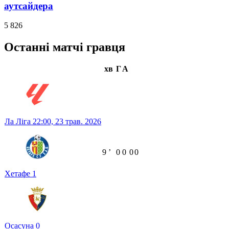
аутсайдера
5 826
Останні матчі гравця
хв
Г
А
Ла Ліга
22:00,
23 трав. 2026
9
ʼ
0
0
0
0
Хетафе
1
Осасуна
0