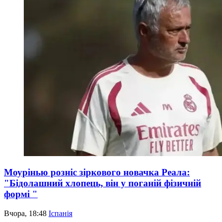
Моурінью розніс зіркового новачка Реала:
"Бідолашний хлопець, він у поганій фізичній
формі "
Вчора, 18:48
Іспанія