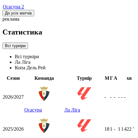
Осасуна
2
До усіх матчів
реклама
Статистика
Всі турніри
Всі турніри
Ла Ліга
Копа Дель Рей
Сезон
Команда
Турнір
М
Г
А
хв
2026/2027
-
-
-
-
-
-
Осасуна
Ла Ліга
2025/2026
18
1
-
1
1
422
ʼ