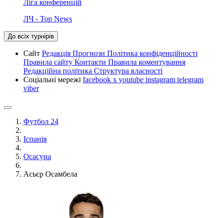
Ліга конференцій
ЛЧ - Top News
До всіх турнірів
Сайт
Редакція
Прогнози
Політика конфіденційності
Правила сайту
Контакти
Правила коментування
Редакційна політика
Структура власності
Соціальні мережі
facebook
x
youtube
instagram
telegram
viber
Футбол 24
Іспанія
Осасуна
Асьєр Осамбела