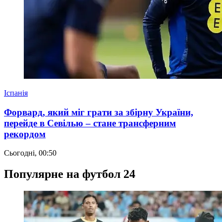
Іспанія
Форвард, який міг грати за збірну України,
перейде в Севілью – стане трансферним
рекордом
Сьогодні, 00:50
Популярне на футбол 24