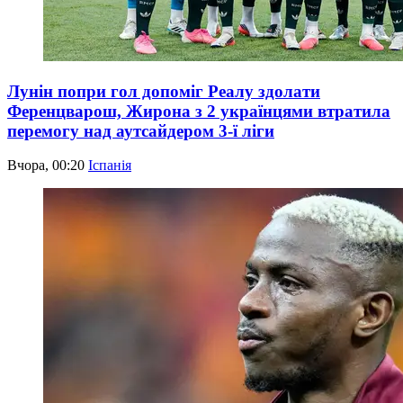
Лунін попри гол допоміг Реалу здолати
Ференцварош, Жирона з 2 українцями втратила
перемогу над аутсайдером 3-ї ліги
Вчора, 00:20
Іспанія