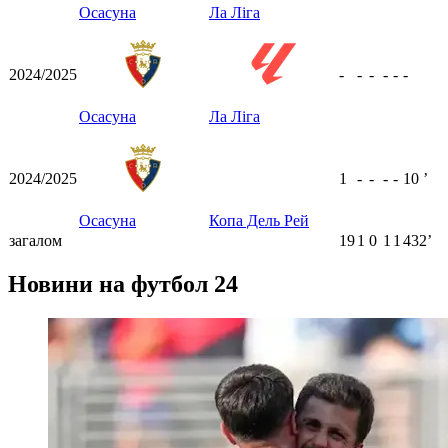
Осасуна
Ла Ліга
2024/2025
-
-
-
-
-
-
Осасуна
Ла Ліга
2024/2025
1
-
-
-
-
10
ʼ
Осасуна
Копа Дель Рей
загалом
19
1
0
1
1
432ʼ
Новини на футбол 24