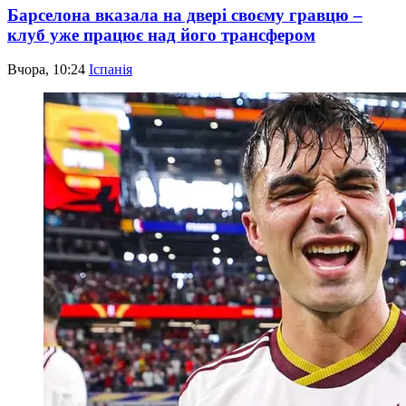
Барселона вказала на двері своєму гравцю –
клуб уже працює над його трансфером
Вчора, 10:24
Іспанія