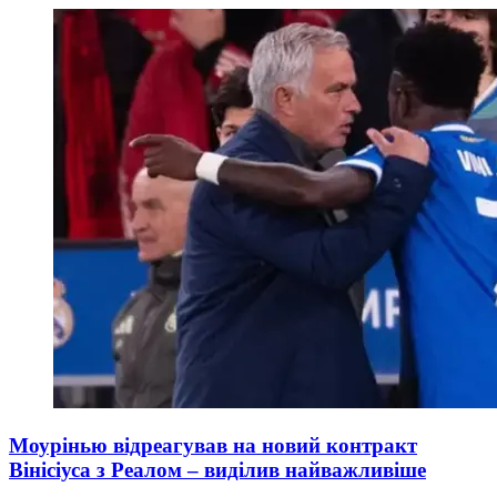
Моурінью відреагував на новий контракт
Вінісіуса з Реалом – виділив найважливіше