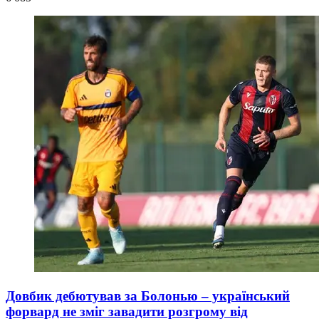
Довбик дебютував за Болонью – український
форвард не зміг завадити розгрому від