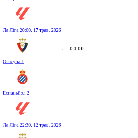
Ла Ліга
20:00,
17 трав. 2026
-
0
0
0
0
Осасуна
1
Еспаньйол
2
Ла Ліга
22:30,
12 трав. 2026