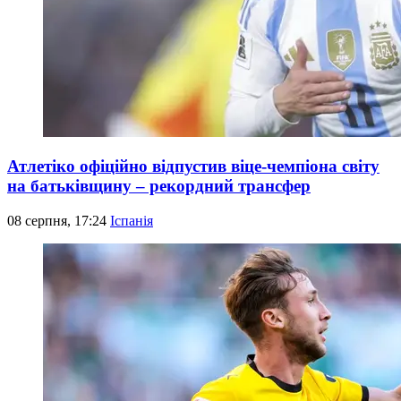
Атлетіко офіційно відпустив віце-чемпіона світу
на батьківщину – рекордний трансфер
08 серпня, 17:24
Іспанія