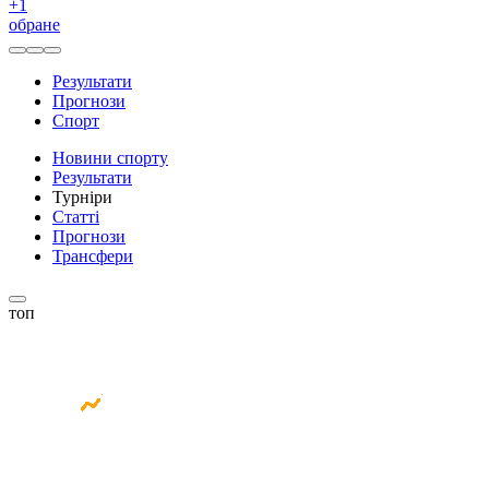
+
1
обране
Результати
Прогнози
Спорт
Новини спорту
Результати
Турніри
Статті
Прогнози
Трансфери
топ