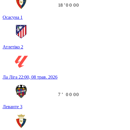
18
ʼ
0
0
0
0
Осасуна
1
Атлетіко
2
Ла Ліга
22:00,
08 трав. 2026
7
ʼ
0
0
0
0
Леванте
3