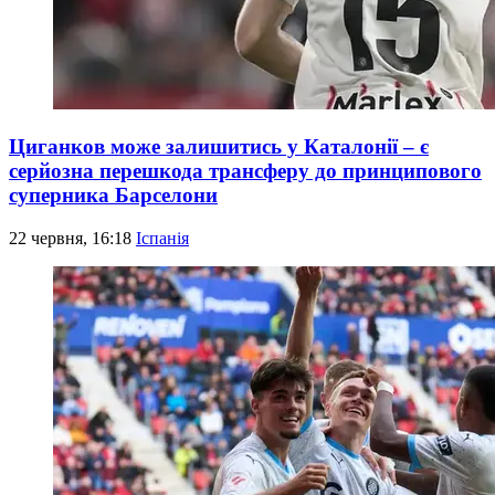
Циганков може залишитись у Каталонії – є
серйозна перешкода трансферу до принципового
суперника Барселони
22 червня, 16:18
Іспанія