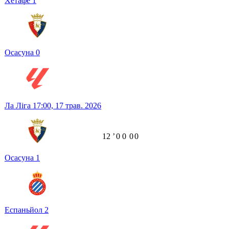
Хетафе
1
Осасуна
0
Ла Ліга
17:00,
17 трав. 2026
12
ʼ
0
0
0
0
Осасуна
1
Еспаньйол
2