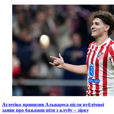
Атлетіко принизив Альвареса після публічної
заяви про бажання піти з клубу – зірку