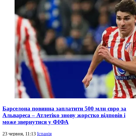
Барселона повинна заплатити 500 млн євро за
Альвареса – Атлетіко знову жорстко відповів і
може звернутися у ФІФА
23 червня, 11:13
Іспанія