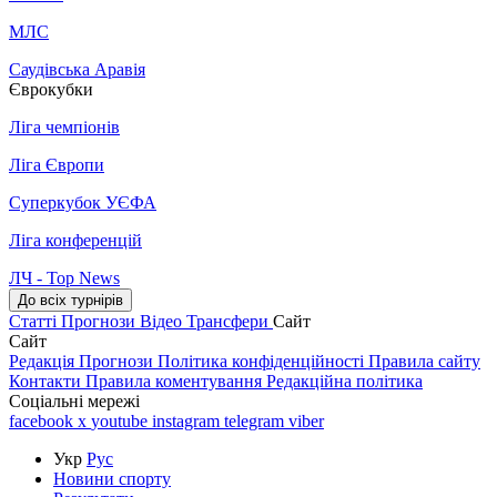
МЛС
Саудівська Аравія
Єврокубки
Ліга чемпіонів
Ліга Європи
Суперкубок УЄФА
Ліга конференцій
ЛЧ - Top News
До всіх турнірів
Статті
Прогнози
Відео
Трансфери
Сайт
Сайт
Редакція
Прогнози
Політика конфіденційності
Правила сайту
Контакти
Правила коментування
Редакційна політика
Соціальні мережі
facebook
x
youtube
instagram
telegram
viber
Укр
Рус
Новини спорту