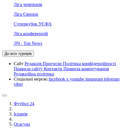
Ліга чемпіонів
Ліга Європи
Суперкубок УЄФА
Ліга конференцій
ЛЧ - Top News
До всіх турнірів
Сайт
Редакція
Прогнози
Політика конфіденційності
Правила сайту
Контакти
Правила коментування
Редакційна політика
Соціальні мережі
facebook
x
youtube
instagram
telegram
viber
Футбол 24
Іспанія
Осасуна