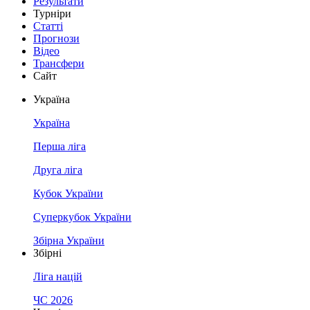
Результати
Турніри
Статті
Прогнози
Відео
Трансфери
Сайт
Україна
Україна
Перша ліга
Друга ліга
Кубок України
Суперкубок України
Збірна України
Збірні
Ліга націй
ЧС 2026