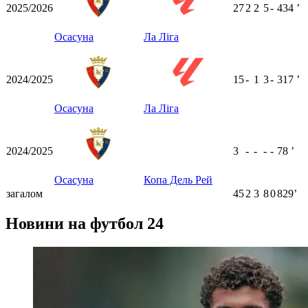
2025/2026
27
2
2
5
-
434
ʼ
Осасуна
Ла Ліга
2024/2025
15
-
1
3
-
317
ʼ
Осасуна
Ла Ліга
2024/2025
3
-
-
-
-
78
ʼ
Осасуна
Копа Дель Рей
загалом
45
2
3
8
0
829ʼ
Новини на футбол 24