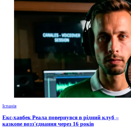
Іспанія
Екс-хавбек Реала повернувся в рідний клуб –
казкове возз'єднання через 16 років