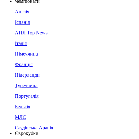
Чемпіонати
Англія
Іспанія
АПЛ Top News
Італія
Німеччина
Франція
Нідерланди
Туреччина
Португалія
Бельгія
МЛС
Саудівська Аравія
Єврокубки