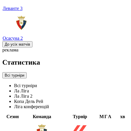
Леванте
3
Осасуна
2
До усіх матчів
реклама
Статистика
Всі турніри
Всі турніри
Ла Ліга
Ла Ліга 2
Копа Дель Рей
Ліга конференцій
Сезон
Команда
Турнір
М
Г
А
хв