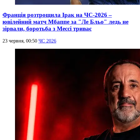
Франція розтрощила Ірак на ЧС-2026 –
ювілейний матч Мбаппе за "Ле Бльо" ледь не
зірвали, боротьба з Мессі триває
23 червня, 00:50
ЧС 2026