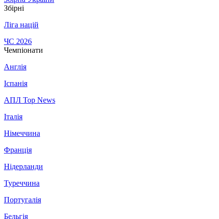
Збірні
Ліга націй
ЧС 2026
Чемпіонати
Англія
Іспанія
АПЛ Top News
Італія
Німеччина
Франція
Нідерланди
Туреччина
Португалія
Бельгія