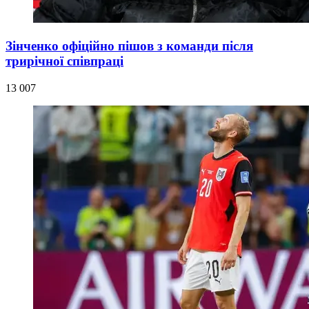
Зінченко офіційно пішов з команди після
трирічної співпраці
13 007