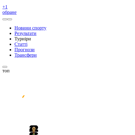
+
1
обране
Новини спорту
Результати
Турніри
Статті
Прогнози
Трансфери
топ