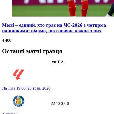
Мессі – єдиний, хто грає на ЧС-2026 з чотирма
нашивками: відомо, що означає кожна з них
4 406
Останні матчі гравця
хв
Г
А
Ла Ліга
19:00,
23 трав. 2026
22
ʼ
0
0
0
0