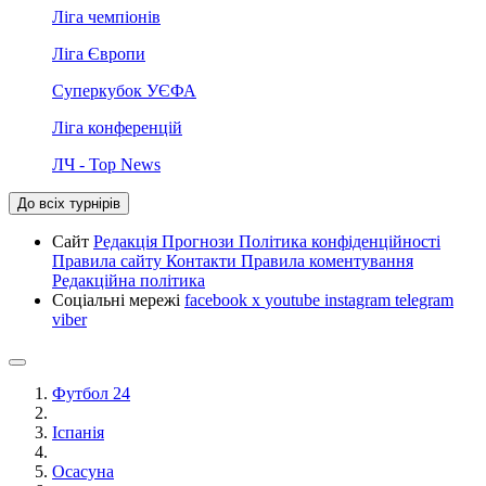
Ліга чемпіонів
Ліга Європи
Суперкубок УЄФА
Ліга конференцій
ЛЧ - Top News
До всіх турнірів
Сайт
Редакція
Прогнози
Політика конфіденційності
Правила сайту
Контакти
Правила коментування
Редакційна політика
Соціальні мережі
facebook
x
youtube
instagram
telegram
viber
Футбол 24
Іспанія
Осасуна