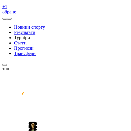
+
1
обране
Новини спорту
Результати
Турніри
Статті
Прогнози
Трансфери
топ