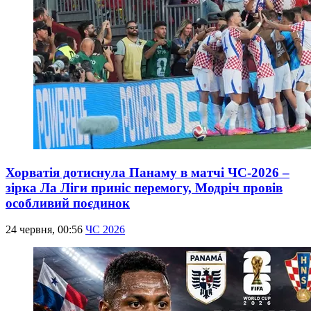
Хорватія дотиснула Панаму в матчі ЧС-2026 –
зірка Ла Ліги приніс перемогу, Модріч провів
особливий поєдинок
24 червня, 00:56
ЧС 2026