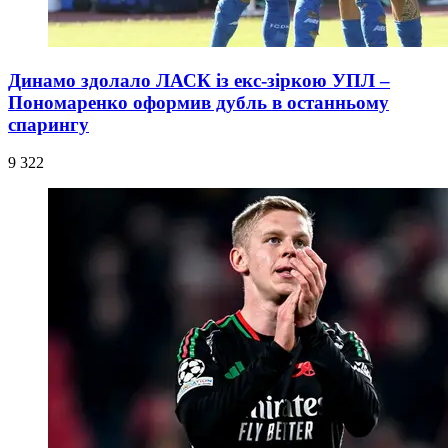
Динамо здолало ЛАСК із екс-зіркою УПЛ –
Пономаренко оформив дубль в останньому
спарингу
9 322