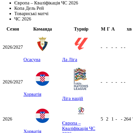
Європа – Кваліфікація ЧС 2026
Копа Дель Рей
Товариські матчі
ЧС 2026
Сезон
Команда
Турнір
М
Г
А
хв
2026/2027
-
-
-
-
-
-
Осасуна
Ла Ліга
2026/2027
-
-
-
-
-
-
Хорватія
Ліга націй
2026
5
2
1
-
-
264
Європа –
Кваліфікація ЧС
Хорватія