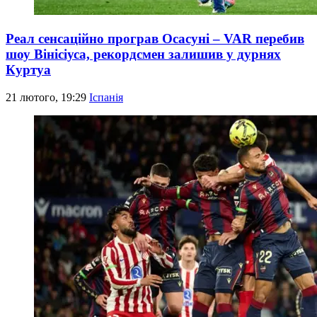
Реал сенсаційно програв Осасуні – VAR перебив
шоу Вінісіуса, рекордсмен залишив у дурнях
Куртуа
21 лютого, 19:29
Іспанія