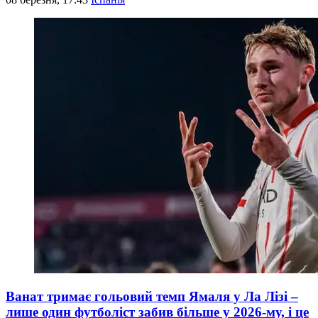
Ванат тримає гольовий темп Ямаля у Ла Лізі –
лише один футболіст забив більше у 2026-му, і це