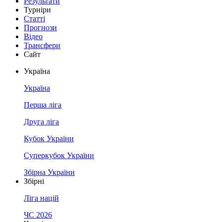
Результати
Турніри
Статті
Прогнози
Відео
Трансфери
Сайт
Україна
Україна
Перша ліга
Друга ліга
Кубок України
Суперкубок України
Збірна України
Збірні
Ліга націй
ЧС 2026