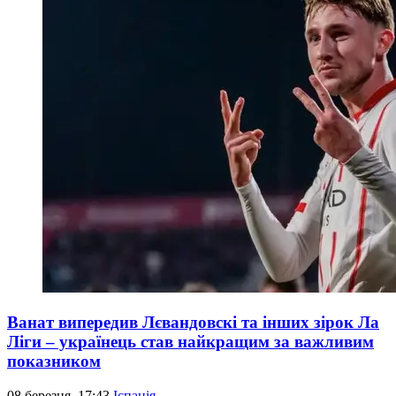
Ванат випередив Лєвандовскі та інших зірок Ла
Ліги – українець став найкращим за важливим
показником
08 березня, 17:43
Іспанія