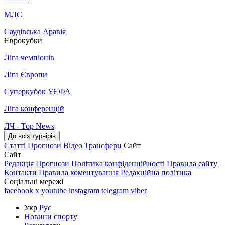
МЛС
Саудівська Аравія
Єврокубки
Ліга чемпіонів
Ліга Європи
Суперкубок УЄФА
Ліга конференцій
ЛЧ - Top News
До всіх турнірів
Статті
Прогнози
Відео
Трансфери
Сайт
Сайт
Редакція
Прогнози
Політика конфіденційності
Правила сайту
Контакти
Правила коментування
Редакційна політика
Соціальні мережі
facebook
x
youtube
instagram
telegram
viber
Укр
Рус
Новини спорту