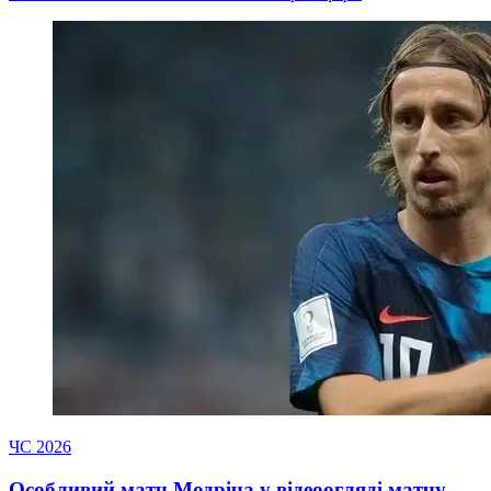
ЧС 2026
Особливий матч Модріча у відеоогляді матчу