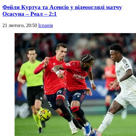
Фейли Куртуа та Асенсіо у відеоогляді матчу
Осасуна – Реал – 2:1
21 лютого, 20:50
Іспанія