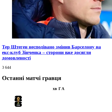
Тер Штеген несподівано змінив Барселону на
екс-клуб Зінченка – сторони вже досягли
домовленості
3 644
Останні матчі гравця
хв
Г
А