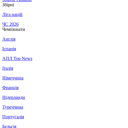
Збірні
Ліга націй
ЧС 2026
Чемпіонати
Англія
Іспанія
АПЛ Top News
Італія
Німеччина
Франція
Нідерланди
Туреччина
Португалія
Бельгія