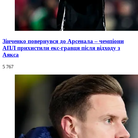
Зінченко повернувся до Арсенала – чемпіони
АПЛ прихистили екс-гравця після відходу з
Аякса
5 767