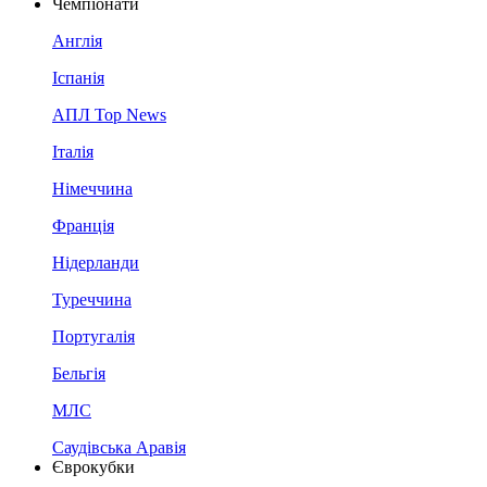
Чемпіонати
Англія
Іспанія
АПЛ Top News
Італія
Німеччина
Франція
Нідерланди
Туреччина
Португалія
Бельгія
МЛС
Саудівська Аравія
Єврокубки