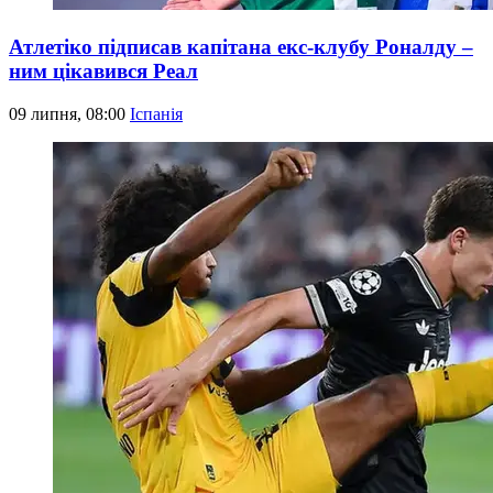
Атлетіко підписав капітана екс-клубу Роналду –
ним цікавився Реал
09 липня, 08:00
Іспанія