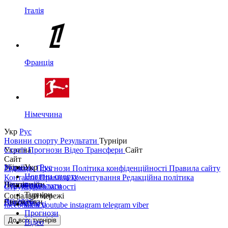
Італія
Франція
Німеччина
Укр
Рус
Новини спорту
Результати
Турніри
Україна
Статті
Прогнози
Відео
Трансфери
Сайт
Сайт
Україна
Збірні
Укр
Рус
Редакція
Прогнози
Політика конфіденційності
Правила сайту
Новини спорту
Контакти
Правила коментування
Редакційна політика
Перша ліга
Ліга націй
Чемпіонати
Результати
Структура власності
Турніри
Соціальні мережі
Друга ліга
ЧС 2026
Англія
Єврокубки
Статті
facebook
x
youtube
instagram
telegram
viber
Прогнози
Кубок України
Іспанія
Ліга чемпіонів
До всіх турнірів
Відео