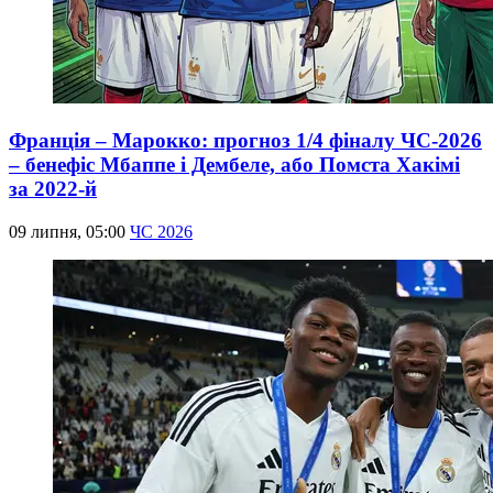
Франція – Марокко: прогноз 1/4 фіналу ЧС-2026
– бенефіс Мбаппе і Дембеле, або Помста Хакімі
за 2022-й
09 липня, 05:00
ЧС 2026