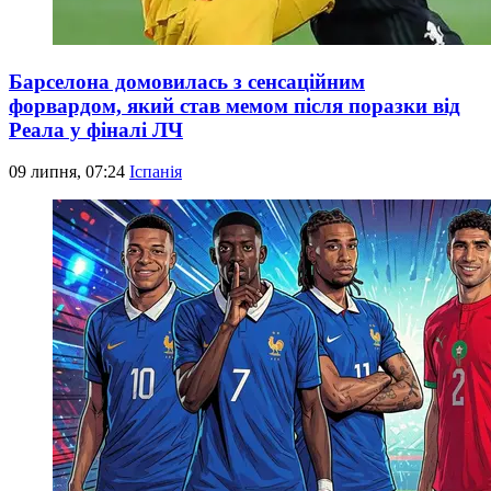
Барселона домовилась з сенсаційним
форвардом, який став мемом після поразки від
Реала у фіналі ЛЧ
09 липня, 07:24
Іспанія