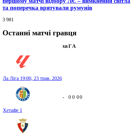
першому матчі відбору ЛЄ – вимкнення світла
та поперечка врятували румунів
3 981
Останні матчі гравця
хв
Г
А
Ла Ліга
19:00,
23 трав. 2026
-
0
0
0
0
Хетафе
1