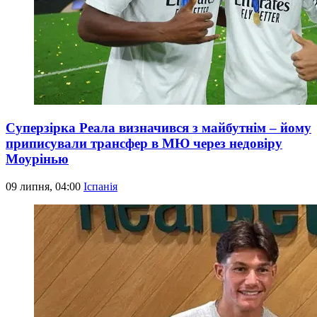
Суперзірка Реала визначився з майбутнім – йому
приписували трансфер в МЮ через недовіру
Моурінью
09 липня, 04:00
Іспанія