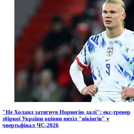
"Не Холанд затягнув Норвегію далі": екс-тренер
збірної України оцінив вихід "вікінгів" у
чвертьфінал ЧС-2026