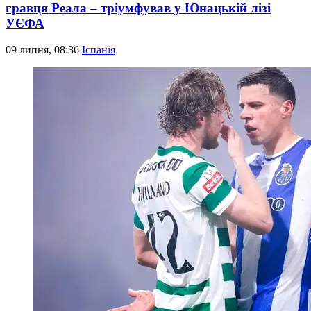
гравця Реала – тріумфував у Юнацькій лізі
УЄФА
09 липня, 08:36
Іспанія