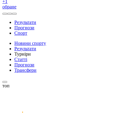
+
1
обране
Результати
Прогнози
Спорт
Новини спорту
Результати
Турніри
Статті
Прогнози
Трансфери
топ