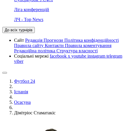
Ліга конференцій
ЛЧ - Top News
До всіх турнірів
Сайт
Редакція
Прогнози
Політика конфіденційності
Правила сайту
Контакти
Правила коментування
Редакційна політика
Структура власності
Соціальні мережі
facebook
x
youtube
instagram
telegram
viber
Футбол 24
Іспанія
Осасуна
Дімітріос Стаматакіс