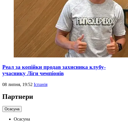
Реал за копійки продав захисника клубу-
учаснику Ліги чемпіонів
08 липня, 19:52
Іспанія
Партнери
Осасуна
Осасуна