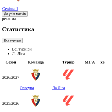
Севілья
1
До усіх матчів
реклама
Статистика
Всі турніри
Всі турніри
Ла Ліга
Сезон
Команда
Турнір
М
Г
А
хв
2026/2027
-
-
-
-
-
-
Осасуна
Ла Ліга
2025/2026
-
-
-
-
-
-