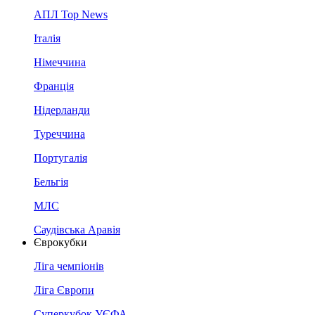
АПЛ Top News
Італія
Німеччина
Франція
Нідерланди
Туреччина
Португалія
Бельгія
МЛС
Саудівська Аравія
Єврокубки
Ліга чемпіонів
Ліга Європи
Суперкубок УЄФА