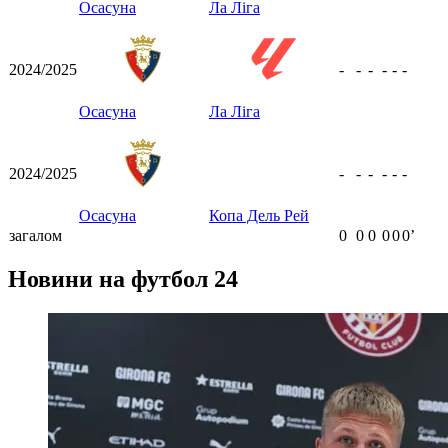
Осасуна
Ла Ліга
2024/2025
-
-
-
-
-
-
Осасуна
Ла Ліга
2024/2025
-
-
-
-
-
-
Осасуна
Копа Дель Рей
загалом
0
0
0
0
0
0ʼ
Новини на футбол 24