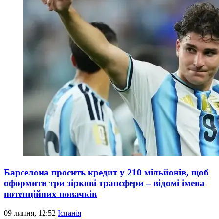
Барселона просить кредит у 210 мільйонів, щоб
оформити три зіркові трансфери – відомі імена
потенційних новачків
09 липня, 12:52
Іспанія