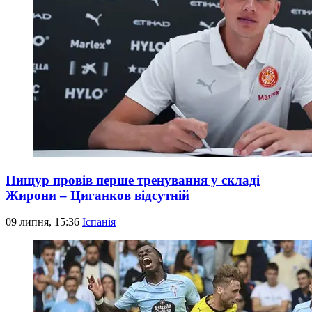
Пищур провів перше тренування у складі
Жирони – Циганков відсутній
09 липня, 15:36
Іспанія