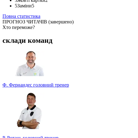
3
Жовті картки
2
5
Заміни
5
Повна статистика
ПРОГНОЗ ЧИТАЧІВ
(завершено)
Хто переможе?
Найпопулярніший рахунок
склади команд
Сформований за прогнозами учасників турніру прогнозистів.
Долучайтеся до конкурсу та вигравайте класні призи!
Ф. Фернандес
головний тренер
1 - 1
Р. Ротань
головний тренер