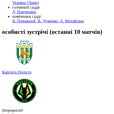
Україна
(Львів)
головний суддя
Д. Панчишин
помічники судді
Я. Поважний
,
В. Думенко
,
А. Михайлюк
особисті зустрічі
(
останні 10 матчів
)
Карпати
Полісся
0
перемоги
0