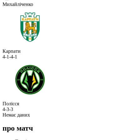
Михайліченко
Карпати
4-1-4-1
Полісся
4-3-3
Немає даних
про матч