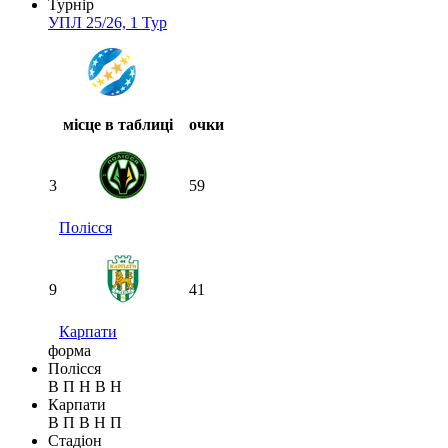
Турнір
УПЛ 25/26, 1 Тур
місце в таблиці
очки
3
59
Полісся
9
41
Карпати
форма
Полісся
В
П
Н
В
Н
Карпати
В
П
В
Н
П
Стадіон