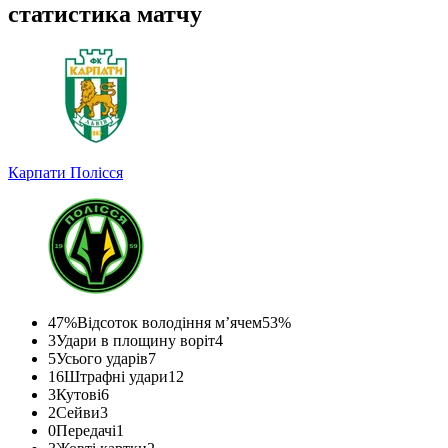
статистика матчу
Карпати
Полісся
47%
Відсоток володіння м’ячем
53%
3
Удари в площину воріт
4
5
Усього ударів
7
16
Штрафні удари
12
3
Кутові
6
2
Сейви
3
0
Передачі
1