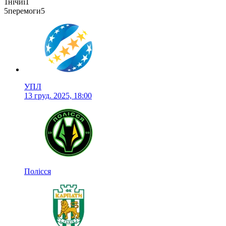
1
нічиї
1
5
перемоги
5
УПЛ
13 груд. 2025, 18:00
Полісся