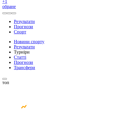
+
1
обране
Результати
Прогнози
Спорт
Новини спорту
Результати
Турніри
Статті
Прогнози
Трансфери
топ