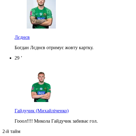
Лєднєв
Богдан Лєднєв отримує жовту картку.
29 ’
Гайдучик
(Михайліченко)
Гооол!!!! Микола Гайдучик забиває гол.
2-й тайм