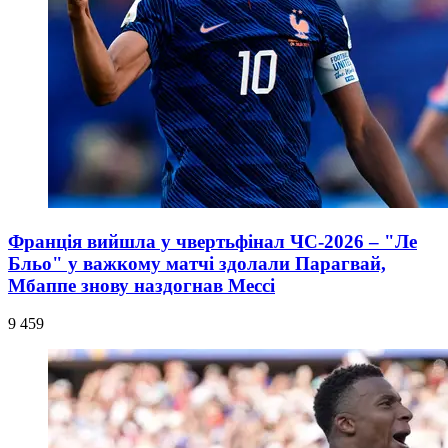
Франція вийшла у чвертьфінал ЧС-2026 – "Ле
Бльо" у важкому матчі здолали Парагвай,
Мбаппе знову наздогнав Мессі
9 459