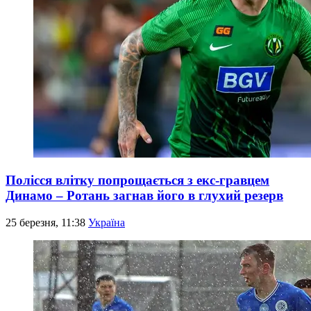
Полісся влітку попрощається з екс-гравцем
Динамо – Ротань загнав його в глухий резерв
25 березня, 11:38
Україна