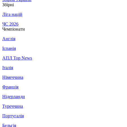
Збірні
Ліга націй
ЧС 2026
Чемпіонати
Англія
Іспанія
АПЛ Top News
Італія
Німеччина
Франція
Нідерланди
Туреччина
Португалія
Бельгія