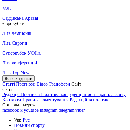
МЛС
Саудівська Аравія
Єврокубки
Ліга чемпіонів
Ліга Європи
Суперкубок УЄФА
Ліга конференцій
ЛЧ - Top News
До всіх турнірів
Статті
Прогнози
Відео
Трансфери
Сайт
Сайт
Редакція
Прогнози
Політика конфіденційності
Правила сайту
Контакти
Правила коментування
Редакційна політика
Соціальні мережі
facebook
x
youtube
instagram
telegram
viber
Укр
Рус
Новини спорту