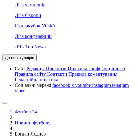
Ліга чемпіонів
Ліга Європи
Суперкубок УЄФА
Ліга конференцій
ЛЧ - Top News
До всіх турнірів
Сайт
Редакція
Прогнози
Політика конфіденційності
Правила сайту
Контакти
Правила коментування
Редакційна політика
Соціальні мережі
facebook
x
youtube
instagram
telegram
viber
Футбол 24
Новини футболу
Богдан Лєднєв