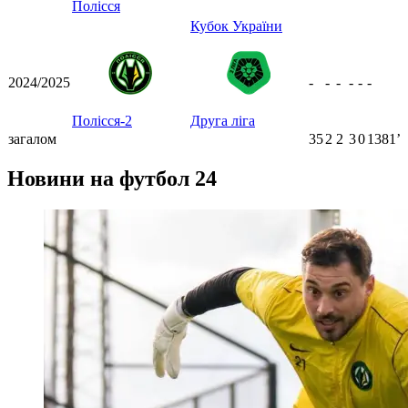
Полісся
Кубок України
2024/2025
-
-
-
-
-
-
Полісся-2
Друга ліга
загалом
35
2
2
3
0
1381ʼ
Новини на футбол 24