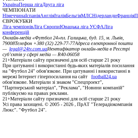
Україна
Перша ліга
Друга ліга
ЧЕМПІОНАТИ
Німеччина
Іспанія
Англія
Італія
Бельгія
МЛС
Нідерланди
Франція
П
ЄВРОКУБКИ
Ліга чемпіонів
Ліга Європи
Юнацька ліга УЄФА
Ліга
конференцій
Онлайн-медіа «Футбол 24»
пл. Галицька, буд. 15, м. Львів,
79008
Телефон +380 (32) 229-77-77
Адреса електронної пошти
—
legal@24tv.com.ua
Ідентифікатор онлайн-медіа в Реєстрі
суб’єктів у сфері медіа — R40-06058
21+
Матеріали сайту призначені для осіб старше 21 року
При цитуванні і використанні будь-яких матеріалів посилання
на "Футбол 24" обов'язкове. При цитуванні і використанні в
мережі Інтернет гіперпосилання на сайт
football24.ua
обов'язкове. Матеріали зі знаком "Спецпроект",
"Партнерський матеріал", "Реклама", "Новини компаній"
публікуємо на правах реклами.
21+
Матеріали сайту призначені для осіб старше 21 року
Усi права захищенi. © 2005 -
2026
, ПрАТ "Телерадіокомпанія
Люкс". "Футбол 24".