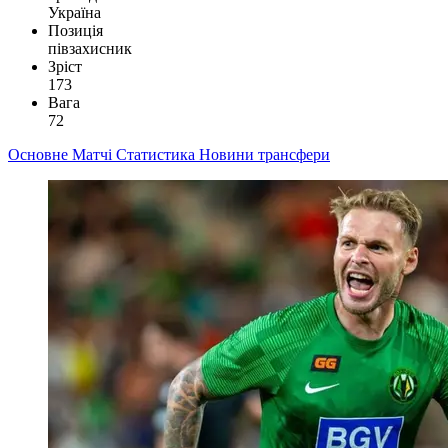
Україна
Позиція
півзахисник
Зріст
173
Вага
72
Основне
Матчі
Статистика
Новини
трансфери