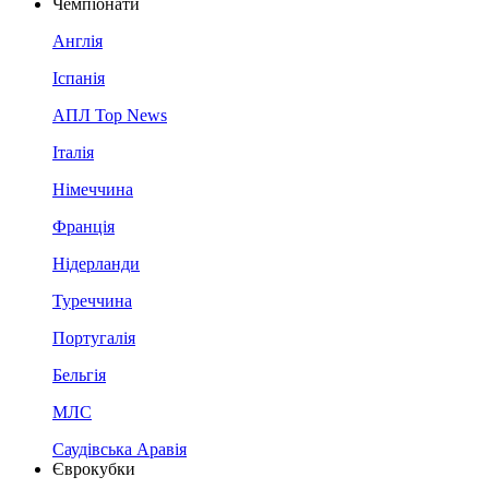
Чемпіонати
Англія
Іспанія
АПЛ Top News
Італія
Німеччина
Франція
Нідерланди
Туреччина
Португалія
Бельгія
МЛС
Саудівська Аравія
Єврокубки