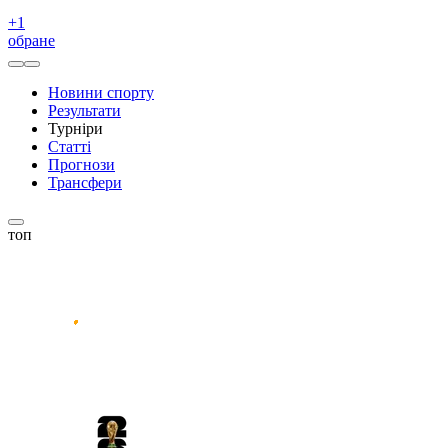
+
1
обране
Новини спорту
Результати
Турніри
Статті
Прогнози
Трансфери
топ