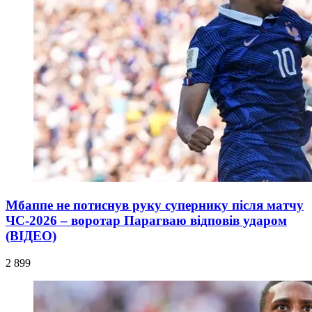
Мбаппе не потиснув руку супернику після матчу
ЧС-2026 – воротар Парагваю відповів ударом
(ВІДЕО)
2 899