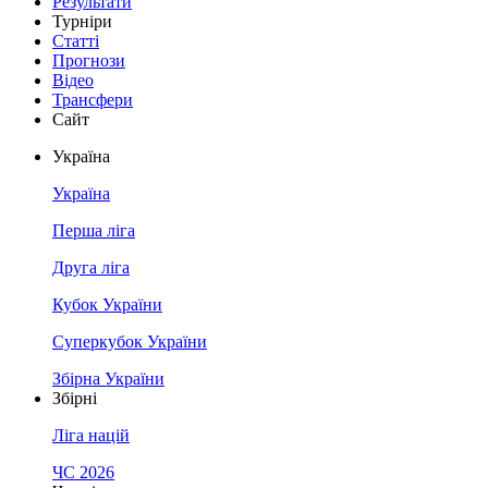
Результати
Турніри
Статті
Прогнози
Відео
Трансфери
Сайт
Україна
Україна
Перша ліга
Друга ліга
Кубок України
Суперкубок України
Збірна України
Збірні
Ліга націй
ЧС 2026