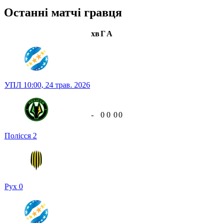
Останні матчі гравця
хв
Г
А
УПЛ
10:00,
24 трав. 2026
-
0
0
0
0
Полісся
2
Рух
0