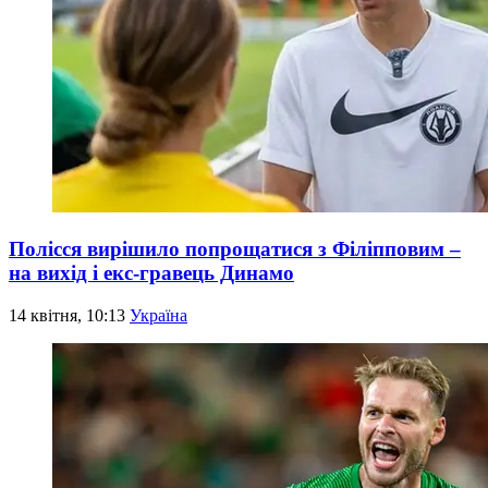
Полісся вирішило попрощатися з Філіпповим –
на вихід і екс-гравець Динамо
14 квітня, 10:13
Україна