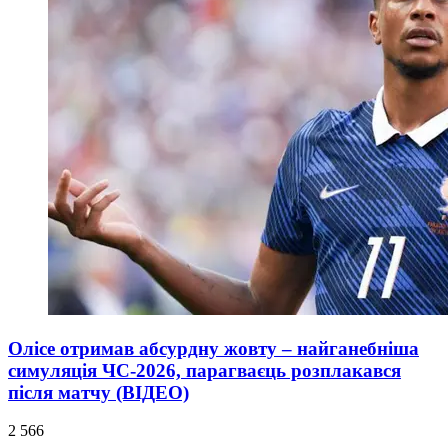
Олісе отримав абсурдну жовту – найганебніша
симуляція ЧС-2026, парагваєць розплакався
після матчу (ВІДЕО)
2 566