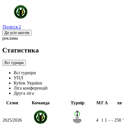
Полісся
2
До усіх матчів
реклама
Статистика
Всі турніри
Всі турніри
УПЛ
Кубок України
Ліга конференцій
Друга ліга
Сезон
Команда
Турнір
М
Г
А
хв
2025/2026
4
1
1
-
-
258
ʼ