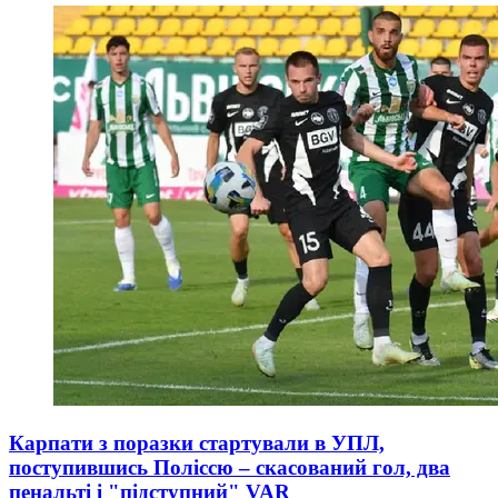
Карпати з поразки стартували в УПЛ,
поступившись Поліссю – скасований гол, два
пенальті і "підступний" VAR