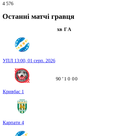
4 576
Останні матчі гравця
хв
Г
А
УПЛ
13:00,
01 серп. 2026
90
ʼ
1
0
0
0
Кривбас
1
Карпати
4