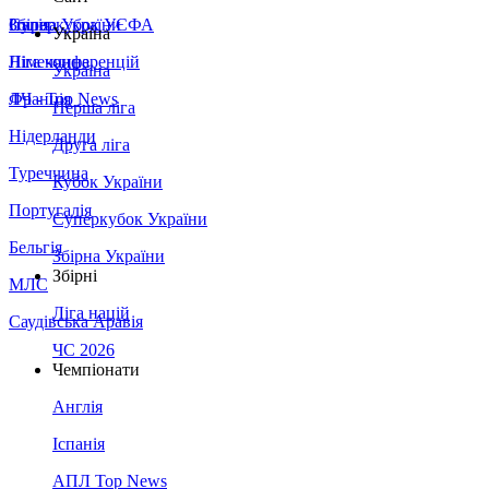
Збірна України
Італія
Суперкубок УЄФА
Україна
Німеччина
Ліга конференцій
Україна
Франція
ЛЧ - Top News
Перша ліга
Нідерланди
Друга ліга
Туреччина
Кубок України
Португалія
Суперкубок України
Бельгія
Збірна України
Збірні
МЛС
Ліга націй
Саудівська Аравія
ЧС 2026
Чемпіонати
Англія
Іспанія
АПЛ Top News