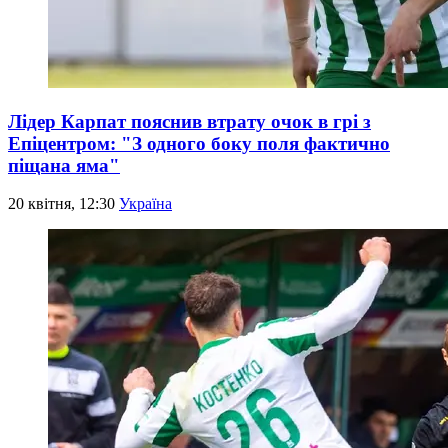
Лідер Карпат пояснив втрату очок в грі з
Епіцентром: "З одного боку поля фактично
піщана яма"
20 квітня, 12:30
Україна