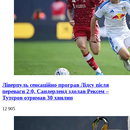
Ліверпуль сенсаційно програв Лідсу після
переваги 2:0, Сандерленд здолав Рексем –
Тутєров отримав 30 хвилин
12 905