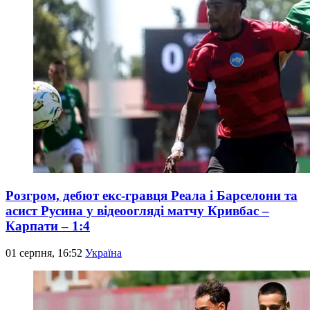
Розгром, дебют екс-гравця Реала і Барселони та
асист Русина у відеоогляді матчу Кривбас –
Карпати – 1:4
01 серпня, 16:52
Україна