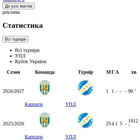
До усіх матчів
реклама
Статистика
Всі турніри
Всі турніри
УПЛ
Кубок України
Сезон
Команда
Турнір
М
Г
А
хв
2026/2027
1
1
-
-
-
90
ʼ
Карпати
УПЛ
1912
2025/2026
25
4
1
5
-
ʼ
Карпати
УПЛ