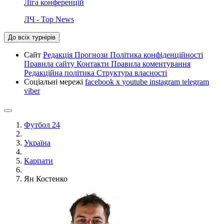
Ліга конференцій
ЛЧ - Top News
До всіх турнірів
Сайт
Редакція
Прогнози
Політика конфіденційності
Правила сайту
Контакти
Правила коментування
Редакційна політика
Структура власності
Соціальні мережі
facebook
x
youtube
instagram
telegram
viber
Футбол 24
Україна
Карпати
Ян Костенко