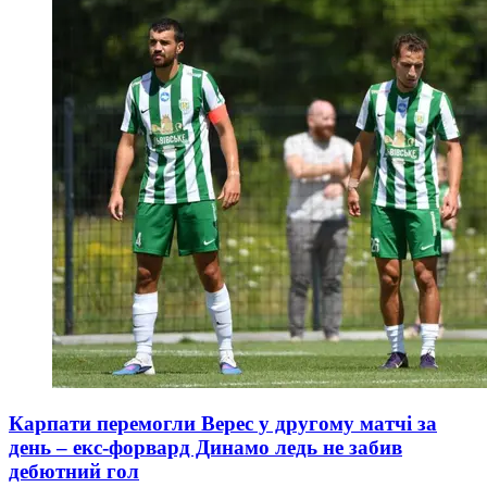
Карпати перемогли Верес у другому матчі за
день – екс-форвард Динамо ледь не забив
дебютний гол