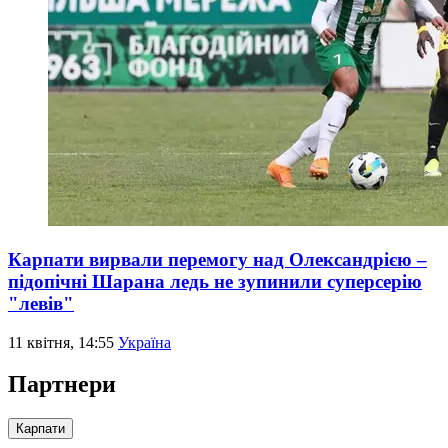
Карпати вирвали перемогу над Олександрією –
підопічні Шарана ледь не зупинили суперсерію
"левів"
11 квітня, 14:55
Україна
Партнери
Карпати