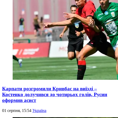
Карпати розгромили Кривбас на виїзді –
Костенко долучився до чотирьох голів, Русин
оформив асист
01 серпня, 15:54
Україна