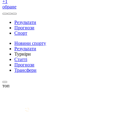
+
1
обране
Результати
Прогнози
Спорт
Новини спорту
Результати
Турніри
Статті
Прогнози
Трансфери
топ