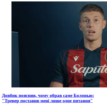
Довбик пояснив, чому обрав саме Болонью:
"Тренер поставив мені лише одне питання"