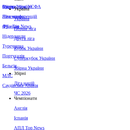
Збірна України
Італія
Суперкубок УЄФА
Україна
Німеччина
Ліга конференцій
Україна
Франція
ЛЧ - Top News
Перша ліга
Нідерланди
Друга ліга
Туреччина
Кубок України
Португалія
Суперкубок України
Бельгія
Збірна України
Збірні
МЛС
Ліга націй
Саудівська Аравія
ЧС 2026
Чемпіонати
Англія
Іспанія
АПЛ Top News