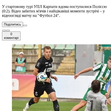
У стартовому турі УПЛ Карпати вдома поступилися Поліссю
(0:2). Відео забитих м'ячів і найцікавіші моменти зустрічі – у
відеоогляді матчу на "Футбол 24".
Поділитись
0
коментарі