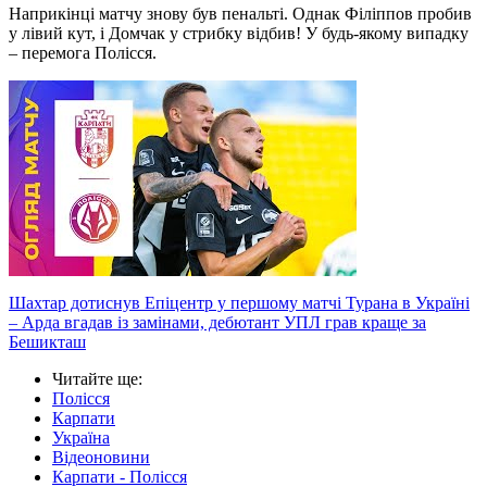
Наприкінці матчу знову був пенальті. Однак Філіппов пробив
у лівий кут, і Домчак у стрибку відбив! У будь-якому випадку
– перемога Полісся.
Шахтар дотиснув Епіцентр у першому матчі Турана в Україні
– Арда вгадав із замінами, дебютант УПЛ грав краще за
Бешикташ
Читайте ще
:
Полісся
Карпати
Україна
Відеоновини
Карпати - Полісся