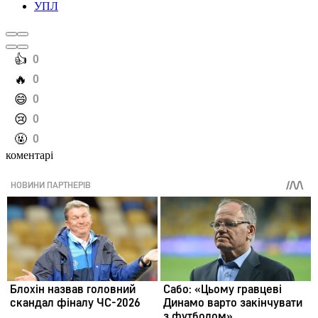
УПЛ
️👍
0
️🔥
0
️😄
0
️😢
0
️🤬
0
коментарі