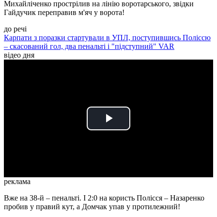
Михайліченко прострілив на лінію воротарського, звідки
Гайдучик переправив м'яч у ворота!
до речі
Карпати з поразки стартували в УПЛ, поступившись Поліссю
– скасований гол, два пенальті і "підступний" VAR
відео дня
Play
Video
реклама
Вже на 38-й – пенальті. І 2:0 на користь Полісся – Назаренко
пробив у правий кут, а Домчак упав у протилежний!