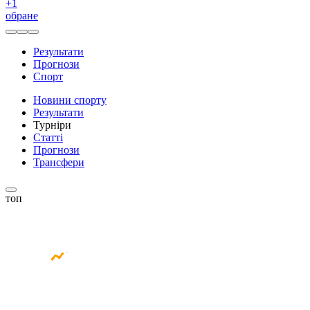
+
1
обране
Результати
Прогнози
Спорт
Новини спорту
Результати
Турніри
Статті
Прогнози
Трансфери
топ