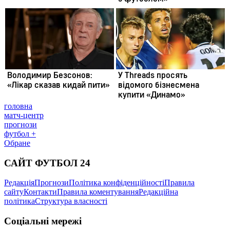
головна
матч-центр
прогнози
футбол +
Обране
САЙТ ФУТБОЛ 24
Редакція
Прогнози
Політика конфіденційності
Правила
сайту
Контакти
Правила коментування
Редакційна
політика
Структура власності
Соціальні мережі