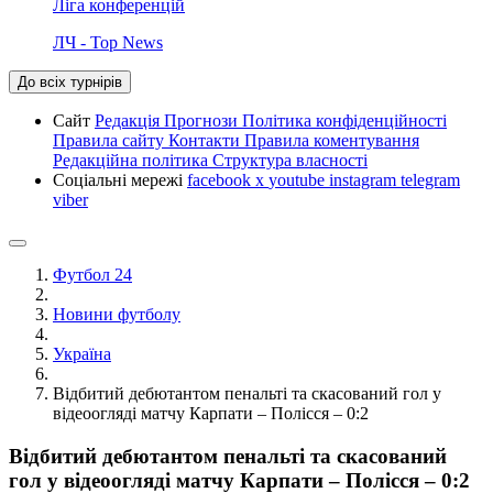
Ліга конференцій
ЛЧ - Top News
До всіх турнірів
Сайт
Редакція
Прогнози
Політика конфіденційності
Правила сайту
Контакти
Правила коментування
Редакційна політика
Структура власності
Соціальні мережі
facebook
x
youtube
instagram
telegram
viber
Футбол 24
Новини футболу
Україна
Відбитий дебютантом пенальті та скасований гол у
відеоогляді матчу Карпати – Полісся – 0:2
Відбитий дебютантом пенальті та скасований
гол у відеоогляді матчу Карпати – Полісся – 0:2