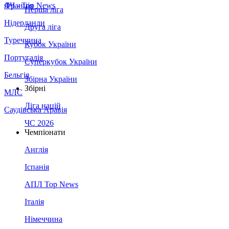
Франція
ЛЧ - Top News
Перша ліга
Нідерланди
Друга ліга
Туреччина
Кубок України
Португалія
Суперкубок України
Бельгія
Збірна України
Збірні
МЛС
Ліга націй
Саудівська Аравія
ЧС 2026
Чемпіонати
Англія
Іспанія
АПЛ Top News
Італія
Німеччина