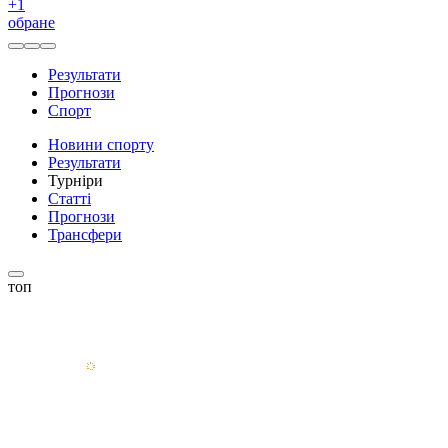
+
1
обране
Результати
Прогнози
Спорт
Новини спорту
Результати
Турніри
Статті
Прогнози
Трансфери
топ