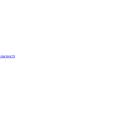
ласності