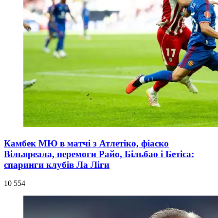
Камбек МЮ в матчі з Атлетіко, фіаско
Вільяреала, перемоги Райо, Більбао і Бетіса:
спаринги клубів Ла Ліги
10 554