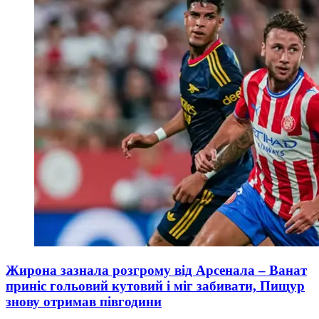
Жирона зазнала розгрому від Арсенала – Ванат
приніс гольовий кутовий і міг забивати, Пищур
знову отримав півгодини