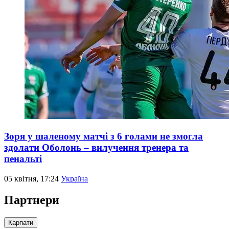
Зоря у шаленому матчі з 6 голами не змогла
здолати Оболонь – вилучення тренера та
пенальті
05 квітня, 17:24
Україна
Партнери
Карпати