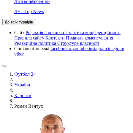
Ліга конференцій
ЛЧ - Top News
До всіх турнірів
Сайт
Редакція
Прогнози
Політика конфіденційності
Правила сайту
Контакти
Правила коментування
Редакційна політика
Структура власності
Соціальні мережі
facebook
x
youtube
instagram
telegram
viber
Футбол 24
Україна
Карпати
Роман Вантух