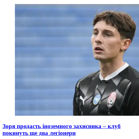
Зоря продасть іноземного захисника – клуб
покинуть ще два легіонери