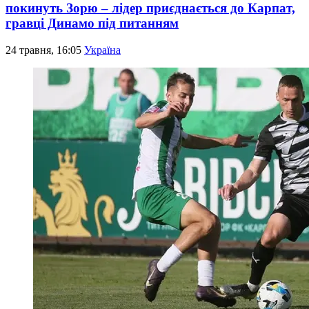
покинуть Зорю – лідер приєднається до Карпат,
гравці Динамо під питанням
24 травня, 16:05
Україна