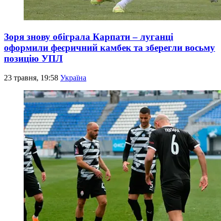
Зоря знову обіграла Карпати – луганці
оформили феєричний камбек та зберегли восьму
позицію УПЛ
23 травня, 19:58
Україна