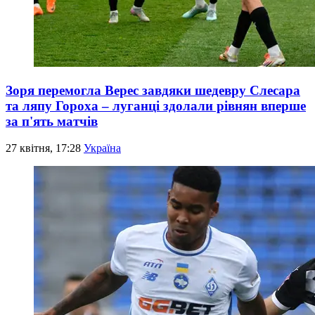
Зоря перемогла Верес завдяки шедевру Слесара
та ляпу Гороха – луганці здолали рівнян вперше
за п'ять матчів
27 квітня, 17:28
Україна