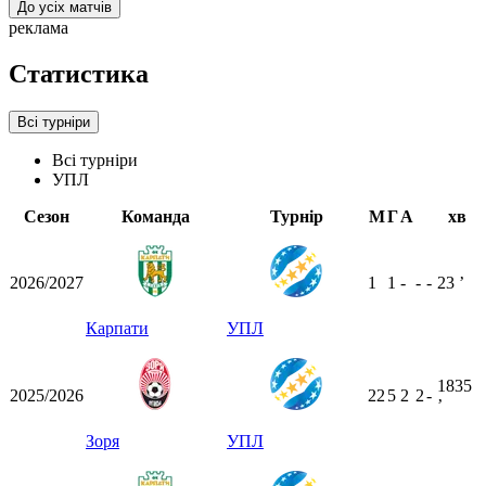
До усіх матчів
реклама
Статистика
Всі турніри
Всі турніри
УПЛ
Сезон
Команда
Турнір
М
Г
А
хв
2026/2027
1
1
-
-
-
23
ʼ
Карпати
УПЛ
1835
2025/2026
22
5
2
2
-
ʼ
Зоря
УПЛ