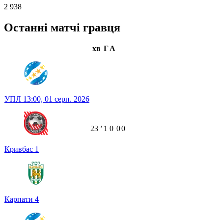
2 938
Останні матчі гравця
хв
Г
А
УПЛ
13:00,
01 серп. 2026
23
ʼ
1
0
0
0
Кривбас
1
Карпати
4