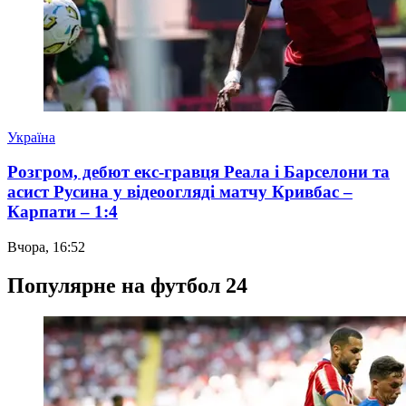
Україна
Розгром, дебют екс-гравця Реала і Барселони та
асист Русина у відеоогляді матчу Кривбас –
Карпати – 1:4
Вчора, 16:52
Популярне на футбол 24