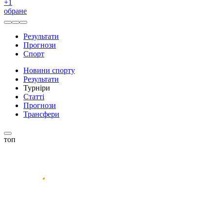
+
1
обране
Результати
Прогнози
Спорт
Новини спорту
Результати
Турніри
Статті
Прогнози
Трансфери
топ