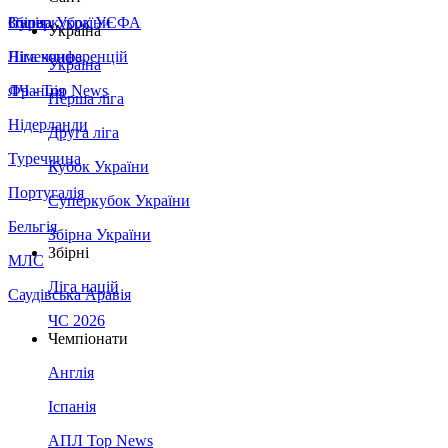
Збірна України
Італія
Суперкубок УЄФА
Україна
Німеччина
Ліга конференцій
Україна
Франція
ЛЧ - Top News
Перша ліга
Нідерланди
Друга ліга
Туреччина
Кубок України
Португалія
Суперкубок України
Бельгія
Збірна України
Збірні
МЛС
Ліга націй
Саудівська Аравія
ЧС 2026
Чемпіонати
Англія
Іспанія
АПЛ Top News