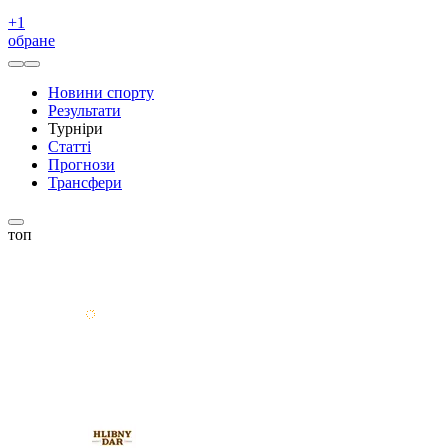
+
1
обране
Новини спорту
Результати
Турніри
Статті
Прогнози
Трансфери
топ