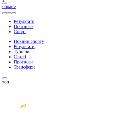
+
1
обране
Результати
Прогнози
Спорт
Новини спорту
Результати
Турніри
Статті
Прогнози
Трансфери
топ