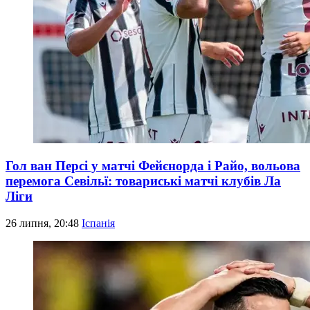
Гол ван Персі у матчі Фейєнорда і Райо, вольова
перемога Севільї: товариські матчі клубів Ла
Ліги
26 липня, 20:48
Іспанія