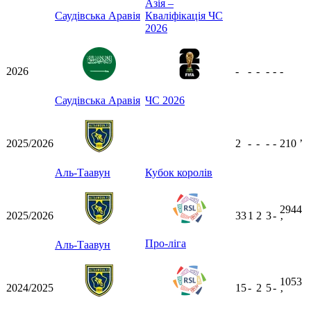
Азія –
Саудівська Аравія
Кваліфікація ЧС
2026
2026
-
-
-
-
-
-
Саудівська Аравія
ЧС 2026
2025/2026
2
-
-
-
-
210
ʼ
Аль-Таавун
Кубок королів
2944
2025/2026
33
1
2
3
-
ʼ
Про-ліга
Аль-Таавун
1053
2024/2025
15
-
2
5
-
ʼ