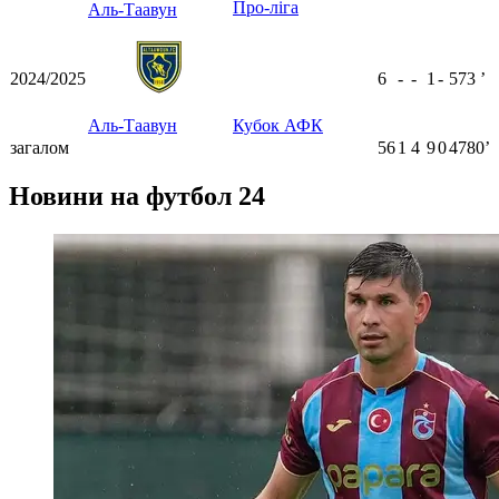
Про-ліга
Аль-Таавун
2024/2025
6
-
-
1
-
573
ʼ
Аль-Таавун
Кубок АФК
загалом
56
1
4
9
0
4780ʼ
Новини на футбол 24