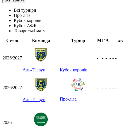
Всі турніри
Всі турніри
Про-ліга
Кубок королів
Кубок АФК
Товариські матчі
Сезон
Команда
Турнір
М
Г
А
хв
2026/2027
-
-
-
-
-
-
Аль-Таавун
Кубок королів
2026/2027
-
-
-
-
-
-
Про-ліга
Аль-Таавун
2026
-
-
-
-
-
-