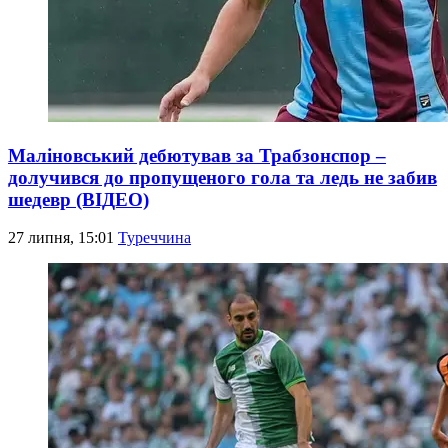
Маліновський дебютував за Трабзонспор –
долучився до пропущеного гола та ледь не забив
шедевр (ВІДЕО)
27 липня, 15:01
Туреччина