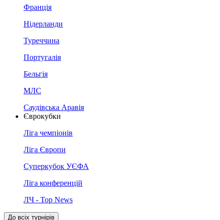
Франція
Нідерланди
Туреччина
Португалія
Бельгія
МЛС
Саудівська Аравія
Єврокубки
Ліга чемпіонів
Ліга Європи
Суперкубок УЄФА
Ліга конференцій
ЛЧ - Top News
До всіх турнірів