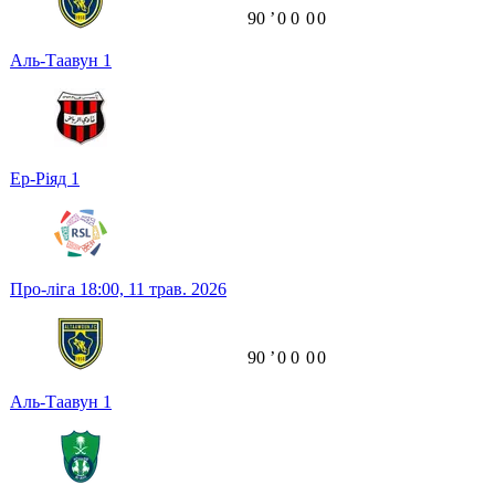
90
ʼ
0
0
0
0
Аль-Таавун
1
Ер-Ріяд
1
Про-ліга
18:00,
11 трав. 2026
90
ʼ
0
0
0
0
Аль-Таавун
1