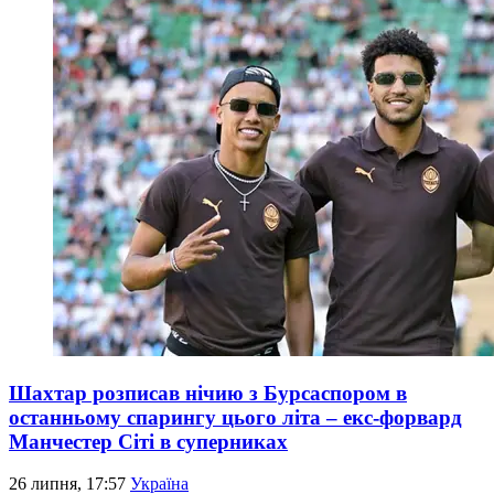
Шахтар розписав нічию з Бурсаспором в
останньому спарингу цього літа – екс-форвард
Манчестер Сіті в суперниках
26 липня, 17:57
Україна