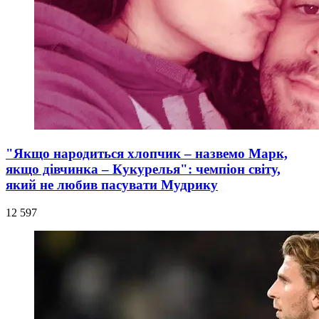
"Якщо народиться хлопчик – назвемо Марк,
якщо дівчинка – Кукурелья": чемпіон світу,
який не любив пасувати Мудрику
12 597