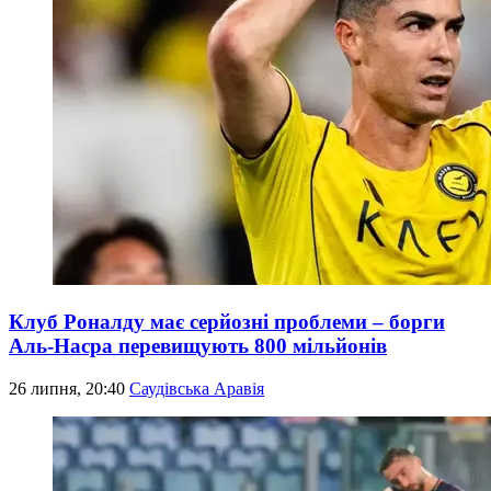
Клуб Роналду має серйозні проблеми – борги
Аль-Насра перевищують 800 мільйонів
26 липня, 20:40
Саудівська Аравія