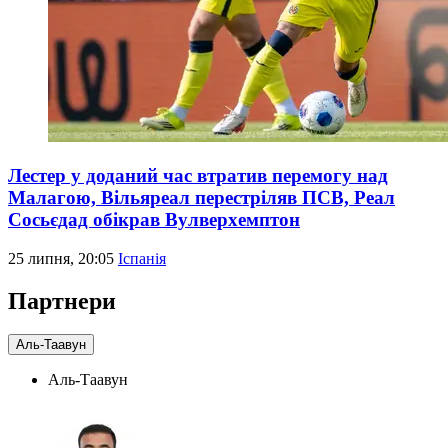
Лестер у доданий час втратив перемогу над
Малагою, Вільяреал перестріляв ПСВ, Реал
Сосьєдад обікрав Вулверхемптон
25 липня, 20:05
Іспанія
Партнери
Аль-Таавун
Аль-Таавун