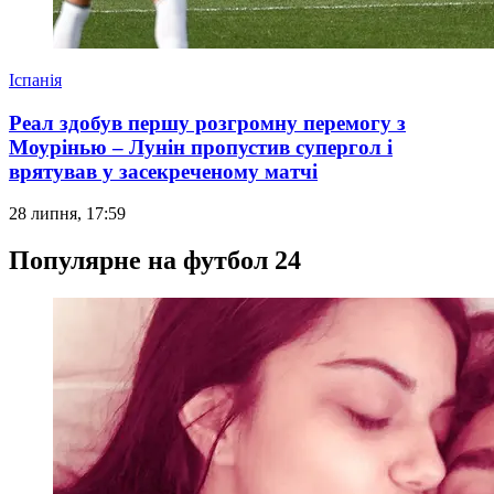
Іспанія
Реал здобув першу розгромну перемогу з
Моурінью – Лунін пропустив супергол і
врятував у засекреченому матчі
28 липня, 17:59
Популярне на футбол 24