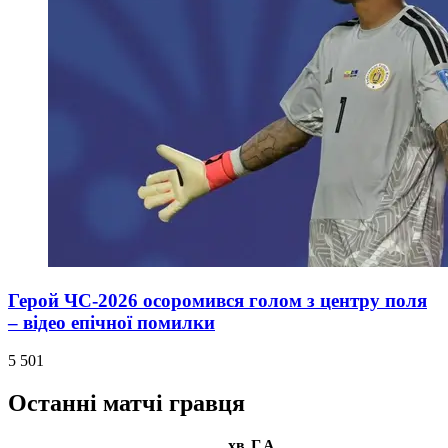
Герой ЧС-2026 осоромився голом з центру поля
– відео епічної помилки
5 501
Останні матчі гравця
хв
Г
А