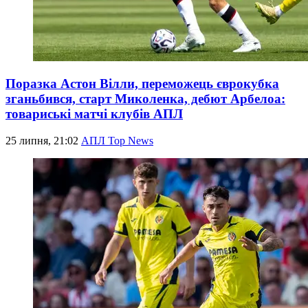
Поразка Астон Вілли, переможець єврокубка
зганьбився, старт Миколенка, дебют Арбелоа:
товариські матчі клубів АПЛ
25 липня, 21:02
АПЛ Top News