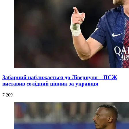
Забарний наближається до Ліверпуля – ПСЖ
виставив солідний цінник за українця
7 209