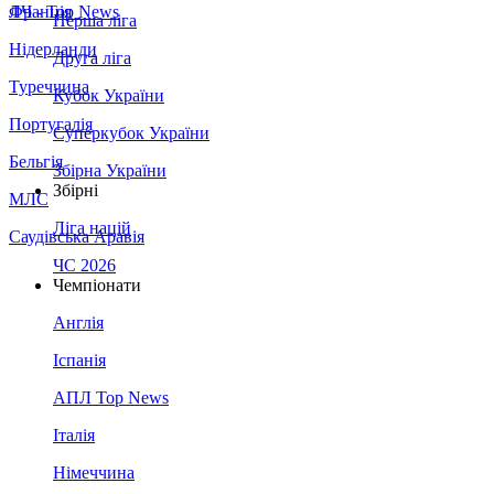
Франція
ЛЧ - Top News
Перша ліга
Нідерланди
Друга ліга
Туреччина
Кубок України
Португалія
Суперкубок України
Бельгія
Збірна України
Збірні
МЛС
Ліга націй
Саудівська Аравія
ЧС 2026
Чемпіонати
Англія
Іспанія
АПЛ Top News
Італія
Німеччина