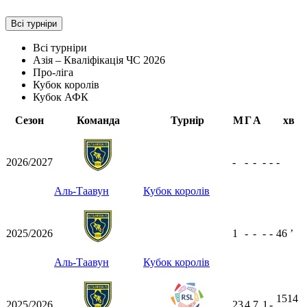
Всі турніри
Всі турніри
Азія – Кваліфікація ЧС 2026
Про-ліга
Кубок королів
Кубок АФК
Сезон
Команда
Турнір
М
Г
А
хв
2026/2027
-
-
-
-
-
-
Аль-Таавун
Кубок королів
2025/2026
1
-
-
-
-
46
ʼ
Аль-Таавун
Кубок королів
1514
2025/2026
23
4
7
1
-