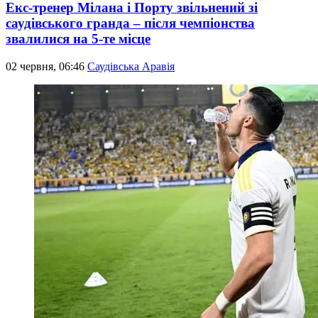
Екс-тренер Мілана і Порту звільнений зі
саудівського гранда – після чемпіонства
звалилися на 5-те місце
02 червня, 06:46
Саудівська Аравія