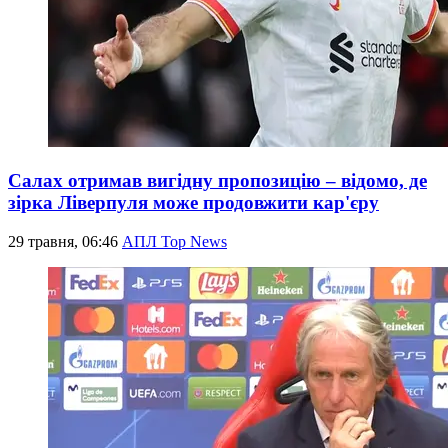
Салах отримав вигідну пропозицію – відомо, де
зірка Ліверпуля може продовжити кар'єру
29 травня, 06:46
АПЛ Top News