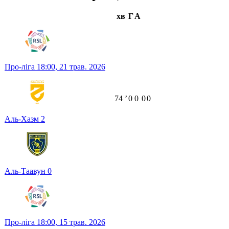
хв
Г
А
Про-ліга
18:00,
21 трав. 2026
74
ʼ
0
0
0
0
Аль-Хазм
2
Аль-Таавун
0
Про-ліга
18:00,
15 трав. 2026