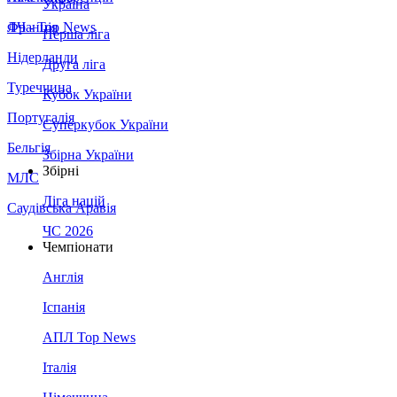
Україна
Франція
ЛЧ - Top News
Перша ліга
Нідерланди
Друга ліга
Туреччина
Кубок України
Португалія
Суперкубок України
Бельгія
Збірна України
Збірні
МЛС
Ліга націй
Саудівська Аравія
ЧС 2026
Чемпіонати
Англія
Іспанія
АПЛ Top News
Італія