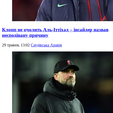
Клопп не очолить Аль-Іттіхад – інсайдер назвав
несподівану причину
29 травня, 13:02
Саудівська Аравія