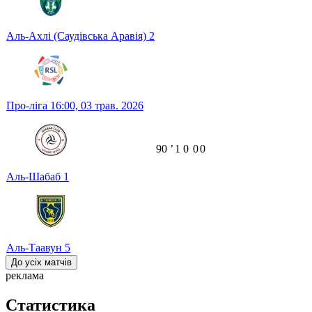
Аль-Ахлі (Саудівська Аравія)
2
Про-ліга
16:00,
03 трав. 2026
90
ʼ
1
0
0
0
Аль-Шабаб
1
Аль-Таавун
5
До усіх матчів
реклама
Статистика