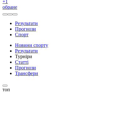
+
1
обране
Результати
Прогнози
Спорт
Новини спорту
Результати
Турніри
Статті
Прогнози
Трансфери
топ