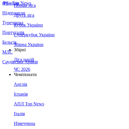
Франція
ЛЧ - Top News
Перша ліга
Нідерланди
Друга ліга
Туреччина
Кубок України
Португалія
Суперкубок України
Бельгія
Збірна України
Збірні
МЛС
Ліга націй
Саудівська Аравія
ЧС 2026
Чемпіонати
Англія
Іспанія
АПЛ Top News
Італія
Німеччина