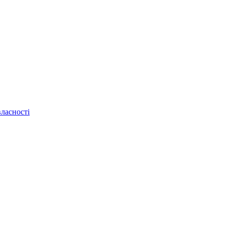
ласності