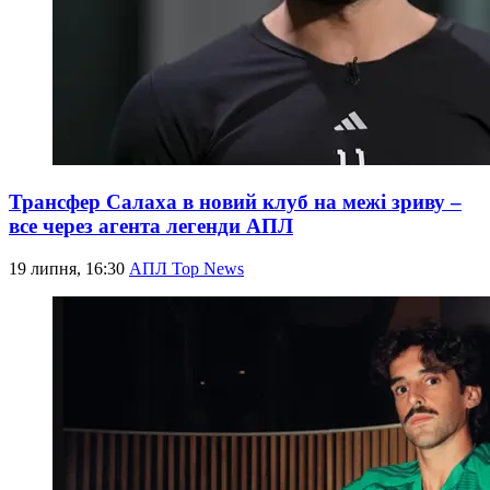
Трансфер Салаха в новий клуб на межі зриву –
все через агента легенди АПЛ
19 липня, 16:30
АПЛ Top News