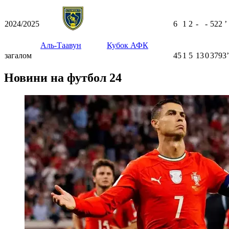
2024/2025
6
1
2
-
-
522
ʼ
Аль-Таавун
Кубок АФК
загалом
45
1
5
13
0
3793ʼ
Новини на футбол 24