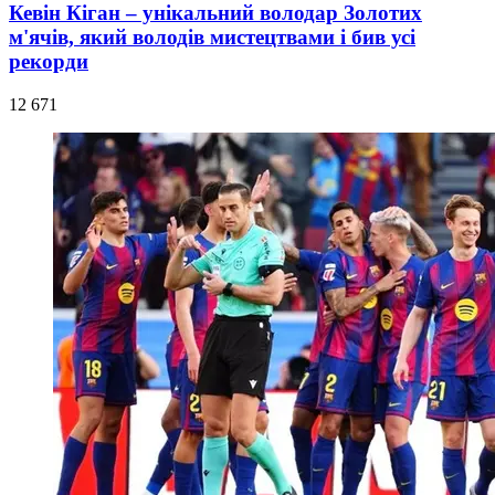
Кевін Кіган – унікальний володар Золотих
м'ячів, який володів мистецтвами і бив усі
рекорди
12 671