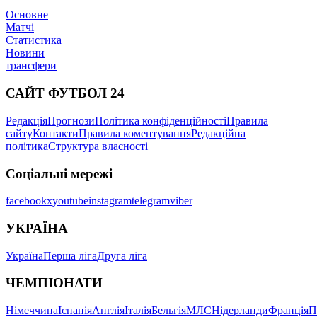
Основне
Матчі
Статистика
Новини
трансфери
САЙТ ФУТБОЛ 24
Редакція
Прогнози
Політика конфіденційності
Правила
сайту
Контакти
Правила коментування
Редакційна
політика
Структура власності
Соціальні мережі
facebook
x
youtube
instagram
telegram
viber
УКРАЇНА
Україна
Перша ліга
Друга ліга
ЧЕМПІОНАТИ
Німеччина
Іспанія
Англія
Італія
Бельгія
МЛС
Нідерланди
Франція
П