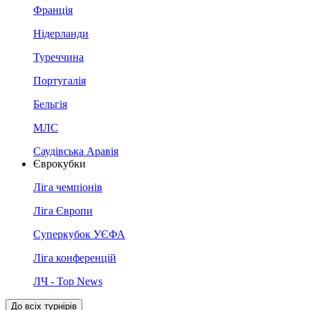
Франція
Нідерланди
Туреччина
Португалія
Бельгія
МЛС
Саудівська Аравія
Єврокубки
Ліга чемпіонів
Ліга Європи
Суперкубок УЄФА
Ліга конференцій
ЛЧ - Top News
До всіх турнірів