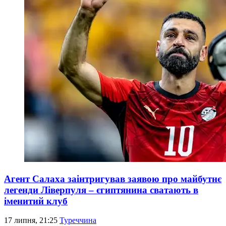
Агент Салаха заінтригував заявою про майбутнє
легенди Ліверпуля – єгиптянина сватають в
іменитий клуб
17 липня, 21:25
Туреччина