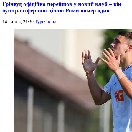
Грінвуд офіційно перейшов у новий клуб – він
був трансферною ціллю Роми номер один
14 липня, 21:30
Туреччина