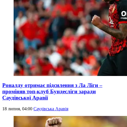
Роналду отримає підсилення з Ла Ліги –
проміняв топ-клуб Бундесліги заради
Саудівської Аравії
18 липня, 04:00
Саудівська Аравія