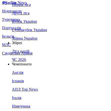
Франція
ЛЧ - Top News
Перша ліга
Нідерланди
Друга ліга
Туреччина
Кубок України
Португалія
Суперкубок України
Бельгія
Збірна України
Збірні
МЛС
Ліга націй
Саудівська Аравія
ЧС 2026
Чемпіонати
Англія
Іспанія
АПЛ Top News
Італія
Німеччина