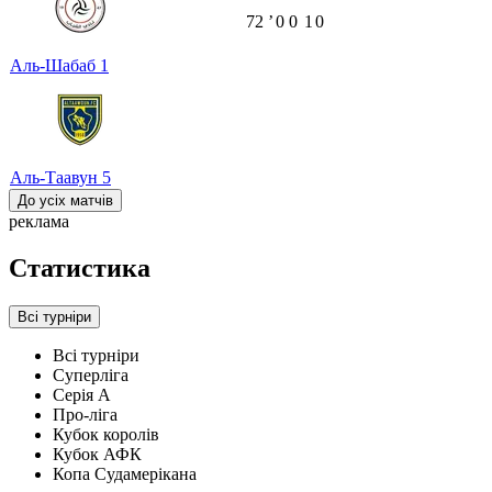
72
ʼ
0
0
1
0
Аль-Шабаб
1
Аль-Таавун
5
До усіх матчів
реклама
Статистика
Всі турніри
Всі турніри
Суперліга
Серія А
Про-ліга
Кубок королів
Кубок АФК
Копа Судамерікана