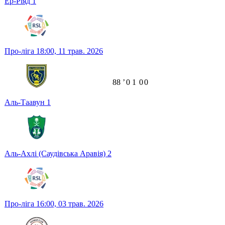
Ер-Ріяд
1
Про-ліга
18:00,
11 трав. 2026
88
ʼ
0
1
0
0
Аль-Таавун
1
Аль-Ахлі (Саудівська Аравія)
2
Про-ліга
16:00,
03 трав. 2026