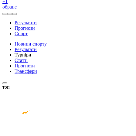
+
1
обране
Результати
Прогнози
Спорт
Новини спорту
Результати
Турніри
Статті
Прогнози
Трансфери
топ