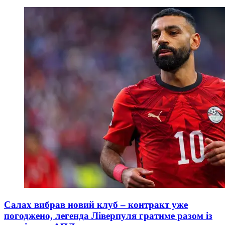
Салах вибрав новий клуб – контракт уже
погоджено, легенда Ліверпуля гратиме разом із