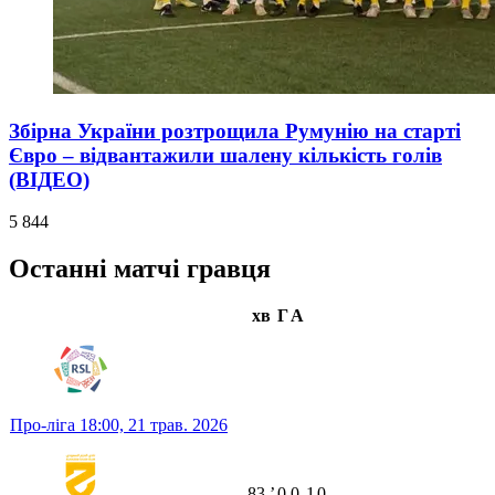
Збірна України розтрощила Румунію на старті
Євро – відвантажили шалену кількість голів
(ВІДЕО)
5 844
Останні матчі гравця
хв
Г
А
Про-ліга
18:00,
21 трав. 2026
83
ʼ
0
0
1
0