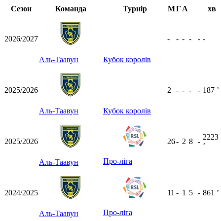
Сезон
Команда
Турнір
М
Г
А
хв
2026/2027
-
-
-
-
-
-
Аль-Таавун
Кубок королів
2025/2026
2
-
-
-
-
187
ʼ
Аль-Таавун
Кубок королів
2223
2025/2026
26
-
2
8
-
ʼ
Про-ліга
Аль-Таавун
2024/2025
11
-
1
5
-
861
ʼ
Про-ліга
Аль-Таавун