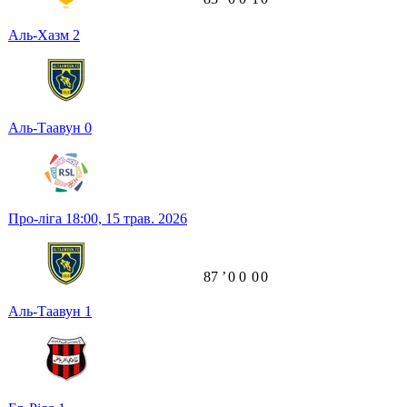
Аль-Хазм
2
Аль-Таавун
0
Про-ліга
18:00,
15 трав. 2026
87
ʼ
0
0
0
0
Аль-Таавун
1