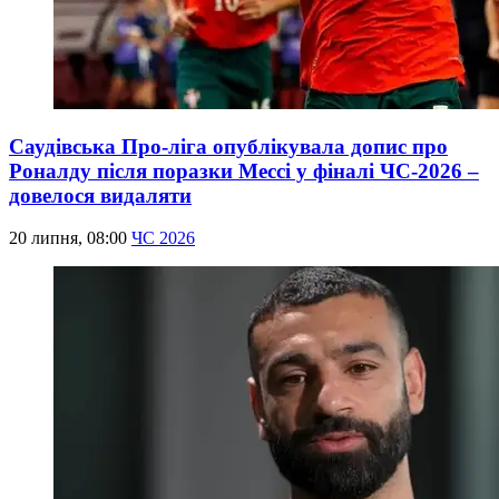
Саудівська Про-ліга опублікувала допис про
Роналду після поразки Мессі у фіналі ЧС-2026 –
довелося видаляти
20 липня, 08:00
ЧС 2026