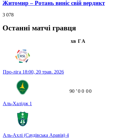
Житомир – Ротань виніс свій вердикт
3 078
Останні матчі гравця
хв
Г
А
Про-ліга
18:00,
20 трав. 2026
90
ʼ
0
0
0
0
Аль-Халідж
1
Аль-Ахлі (Саудівська Аравія)
4