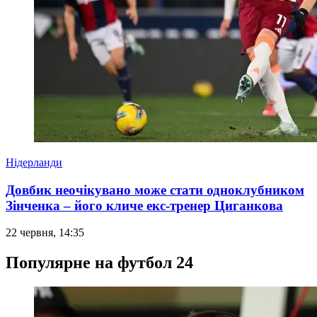
Нідерланди
Довбик неочікувано може стати одноклубником
Зінченка – його кличе екс-тренер Циганкова
22 червня, 14:35
Популярне на футбол 24