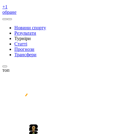
+
1
обране
Новини спорту
Результати
Турніри
Статті
Прогнози
Трансфери
топ