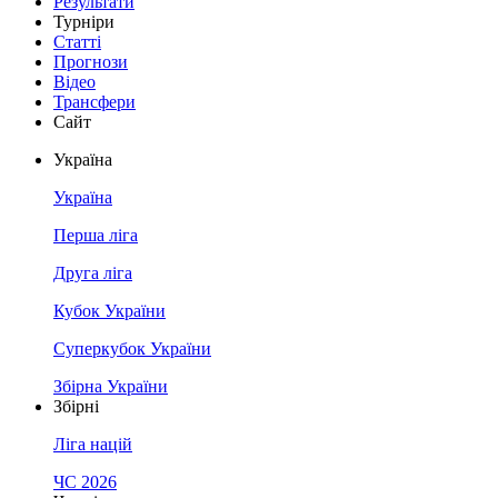
Результати
Турніри
Статті
Прогнози
Відео
Трансфери
Сайт
Україна
Україна
Перша ліга
Друга ліга
Кубок України
Суперкубок України
Збірна України
Збірні
Ліга націй
ЧС 2026