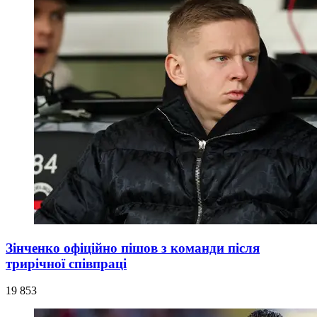
Зінченко офіційно пішов з команди після
трирічної співпраці
19 853