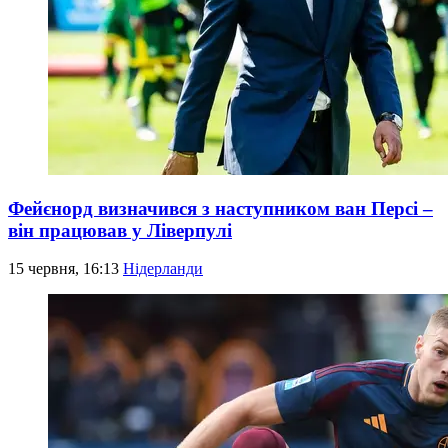
Фейєнорд визначився з наступником ван Персі –
він працював у Ліверпулі
15 червня, 16:13
Нідерланди