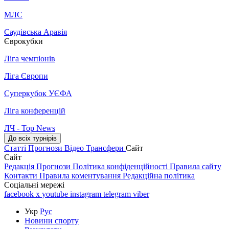
МЛС
Саудівська Аравія
Єврокубки
Ліга чемпіонів
Ліга Європи
Суперкубок УЄФА
Ліга конференцій
ЛЧ - Top News
До всіх турнірів
Статті
Прогнози
Відео
Трансфери
Сайт
Сайт
Редакція
Прогнози
Політика конфіденційності
Правила сайту
Контакти
Правила коментування
Редакційна політика
Соціальні мережі
facebook
x
youtube
instagram
telegram
viber
Укр
Рус
Новини спорту