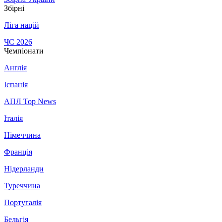
Збірні
Ліга націй
ЧС 2026
Чемпіонати
Англія
Іспанія
АПЛ Top News
Італія
Німеччина
Франція
Нідерланди
Туреччина
Португалія
Бельгія