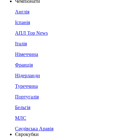
Чемпіонати
Англія
Іспанія
АПЛ Top News
Італія
Німеччина
Франція
Нідерланди
Туреччина
Португалія
Бельгія
МЛС
Саудівська Аравія
Єврокубки