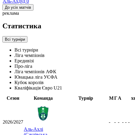
Аль-Ахдуд
0
До усіх матчів
реклама
Статистика
Всі турніри
Всі турніри
Ліга чемпіонів
Ередивізі
Про-ліга
Ліга чемпіонів АФК
Юнацька ліга УЄФА
Кубок королів
Кваліфікація Євро U21
Сезон
Команда
Турнір
М
Г
А
х
2026/2027
-
-
-
-
-
-
Аль-Ахлі
(Саудівська