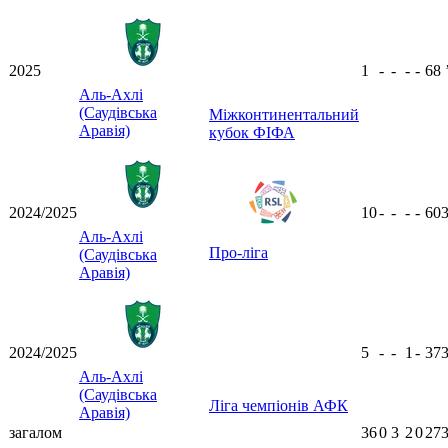
2025
1
-
-
-
-
68
Аль-Ахлі
(Саудівська
Міжконтинентальний
Аравія)
кубок ФІФА
2024/2025
10
-
-
-
-
60
Аль-Ахлі
Про-ліга
(Саудівська
Аравія)
2024/2025
5
-
-
1
-
37
Аль-Ахлі
(Саудівська
Ліга чемпіонів АФК
Аравія)
загалом
36
0
3
2
0
273