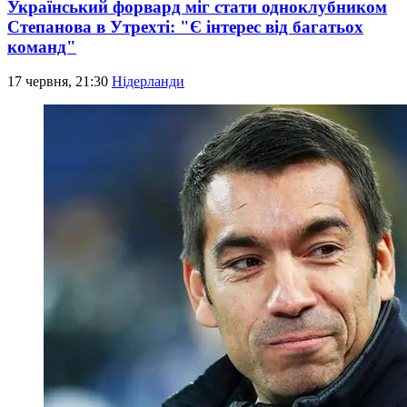
Український форвард міг стати одноклубником
Степанова в Утрехті: "Є інтерес від багатьох
команд"
17 червня, 21:30
Нідерланди