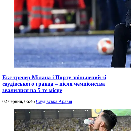
Екс-тренер Мілана і Порту звільнений зі
саудівського гранда – після чемпіонства
звалилися на 5-те місце
02 червня, 06:46
Саудівська Аравія