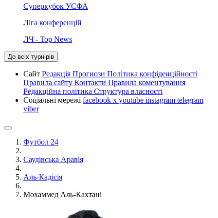
Суперкубок УЄФА
Ліга конференцій
ЛЧ - Top News
До всіх турнірів
Сайт
Редакція
Прогнози
Політика конфіденційності
Правила сайту
Контакти
Правила коментування
Редакційна політика
Структура власності
Соціальні мережі
facebook
x
youtube
instagram
telegram
viber
Футбол 24
Саудівська Аравія
Аль-Кадісія
Мохаммед Аль-Кахтані