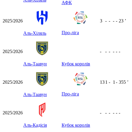
АФК
2025/2026
3
-
-
-
-
23
ʼ
Про-ліга
Аль-Хіляль
2025/2026
-
-
-
-
-
-
Аль-Таавун
Кубок королів
2025/2026
13
1
-
1
-
355
ʼ
Про-ліга
Аль-Таавун
2025/2026
-
-
-
-
-
-
Аль-Кадісія
Кубок королів