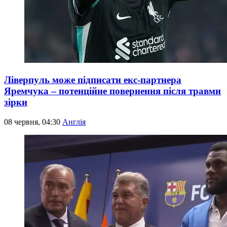
Ліверпуль може підписати екс-партнера
Яремчука – потенційне повернення після травми
зірки
08 червня, 04:30
Англія