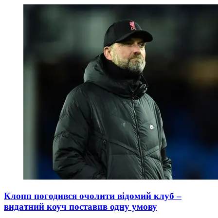
Клопп погодився очолити відомий клуб –
видатний коуч поставив одну умову