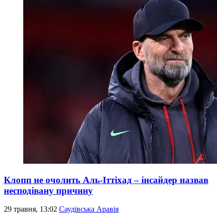
Клопп не очолить Аль-Іттіхад – інсайдер назвав
несподівану причину
29 травня, 13:02
Саудівська Аравія