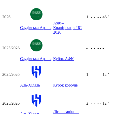
2026
1
-
-
-
-
46
ʼ
Азія –
Саудівська Аравія
Кваліфікація ЧС
2026
2025/2026
-
-
-
-
-
-
Саудівська Аравія
Кубок АФК
2025/2026
1
-
-
-
-
12
ʼ
Аль-Хіляль
Кубок королів
2025/2026
2
-
-
-
-
12
ʼ
Ліга чемпіонів
Аль-Хіляль