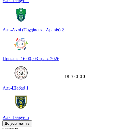
Аль-Таавун
1
Аль-Ахлі (Саудівська Аравія)
2
Про-ліга
16:00,
03 трав. 2026
18
ʼ
0
0
0
0
Аль-Шабаб
1
Аль-Таавун
5
До усіх матчів
реклама