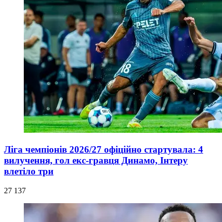
Ліга чемпіонів 2026/27 офіційно стартувала: 4
вилучення, гол екс-гравця Динамо, Інтеру
влетіло три
27 137