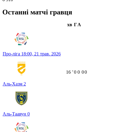
Останні матчі гравця
хв
Г
А
Про-ліга
18:00,
21 трав. 2026
16
ʼ
0
0
0
0
Аль-Хазм
2
Аль-Таавун
0