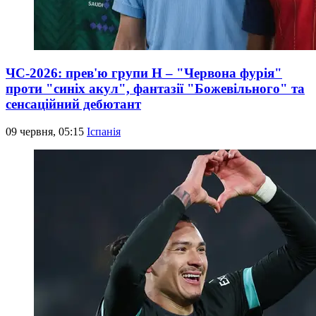
ЧС-2026: прев'ю групи Н – "Червона фурія"
проти "синіх акул", фантазії "Божевільного" та
сенсаційний дебютант
09 червня, 05:15
Іспанія