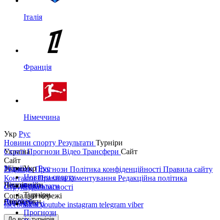
Італія
Франція
Німеччина
Укр
Рус
Новини спорту
Результати
Турніри
Україна
Статті
Прогнози
Відео
Трансфери
Сайт
Сайт
Україна
Збірні
Укр
Рус
Редакція
Прогнози
Політика конфіденційності
Правила сайту
Новини спорту
Контакти
Правила коментування
Редакційна політика
Перша ліга
Ліга націй
Чемпіонати
Результати
Структура власності
Турніри
Соціальні мережі
Друга ліга
ЧС 2026
Англія
Єврокубки
Статті
facebook
x
youtube
instagram
telegram
viber
Прогнози
Кубок України
Іспанія
Ліга чемпіонів
До всіх турнірів