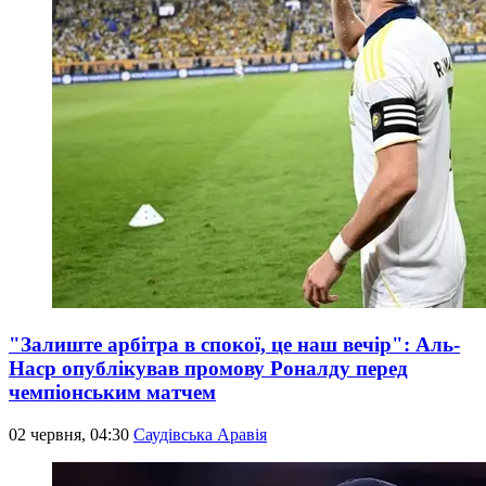
"Залиште арбітра в спокої, це наш вечір": Аль-
Наср опублікував промову Роналду перед
чемпіонським матчем
02 червня, 04:30
Саудівська Аравія