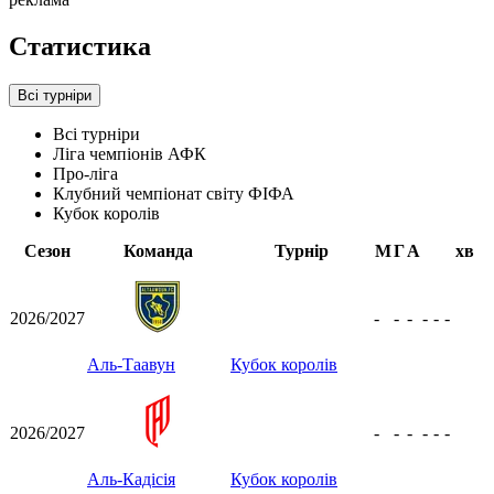
Статистика
Всі турніри
Всі турніри
Ліга чемпіонів АФК
Про-ліга
Клубний чемпіонат світу ФІФА
Кубок королів
Сезон
Команда
Турнір
М
Г
А
хв
2026/2027
-
-
-
-
-
-
Аль-Таавун
Кубок королів
2026/2027
-
-
-
-
-
-
Аль-Кадісія
Кубок королів