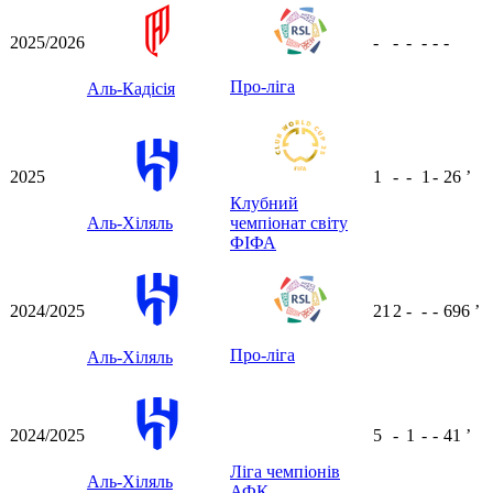
2025/2026
-
-
-
-
-
-
Про-ліга
Аль-Кадісія
2025
1
-
-
1
-
26
ʼ
Клубний
Аль-Хіляль
чемпіонат світу
ФІФА
2024/2025
21
2
-
-
-
696
ʼ
Про-ліга
Аль-Хіляль
2024/2025
5
-
1
-
-
41
ʼ
Ліга чемпіонів
Аль-Хіляль
АФК