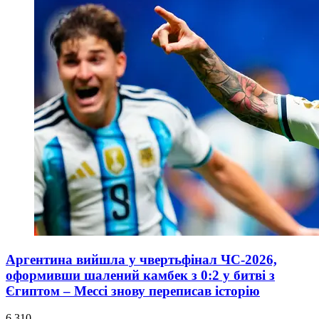
Аргентина вийшла у чвертьфінал ЧС-2026,
оформивши шалений камбек з 0:2 у битві з
Єгиптом – Мессі знову переписав історію
6 310