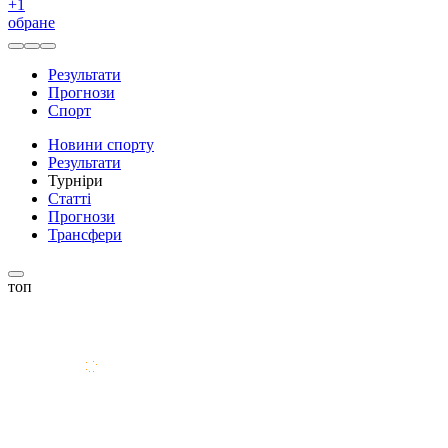
+
1
обране
Результати
Прогнози
Спорт
Новини спорту
Результати
Турніри
Статті
Прогнози
Трансфери
топ