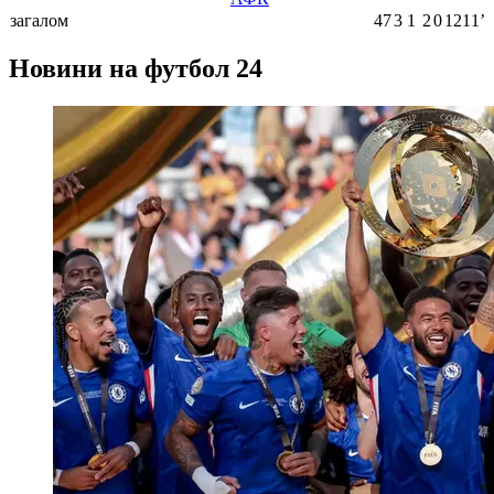
загалом
47
3
1
2
0
1211ʼ
Новини на футбол 24