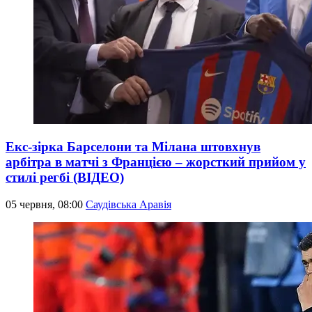
Екс-зірка Барселони та Мілана штовхнув
арбітра в матчі з Францією – жорсткий прийом у
стилі регбі (ВІДЕО)
05 червня, 08:00
Саудівська Аравія