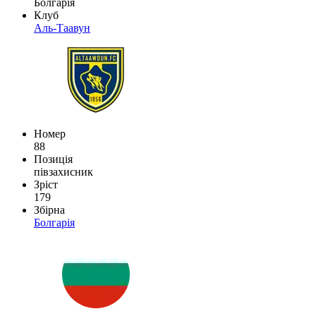
Болгарія
Клуб
Аль-Таавун
Номер
88
Позиція
півзахисник
Зріст
179
Збірна
Болгарія