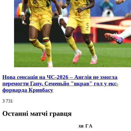
Нова сенсація на ЧС-2026 – Англія не змогла
перемогти Гану, Семеньйо "вкрав" гол у екс-
форварда Кривбасу
3 731
Останні матчі гравця
хв
Г
А