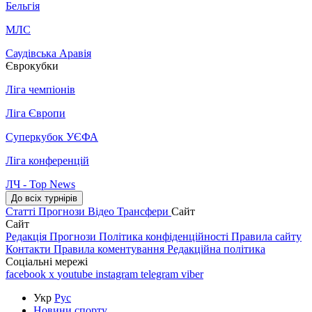
Бельгія
МЛС
Саудівська Аравія
Єврокубки
Ліга чемпіонів
Ліга Європи
Суперкубок УЄФА
Ліга конференцій
ЛЧ - Top News
До всіх турнірів
Статті
Прогнози
Відео
Трансфери
Сайт
Сайт
Редакція
Прогнози
Політика конфіденційності
Правила сайту
Контакти
Правила коментування
Редакційна політика
Соціальні мережі
facebook
x
youtube
instagram
telegram
viber
Укр
Рус
Новини спорту