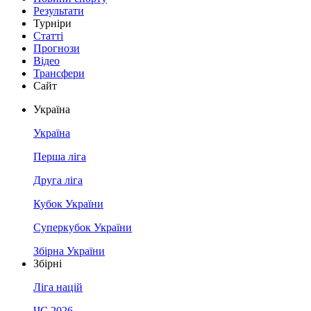
Результати
Турніри
Статті
Прогнози
Відео
Трансфери
Сайт
Україна
Україна
Перша ліга
Друга ліга
Кубок України
Суперкубок України
Збірна України
Збірні
Ліга націй
ЧС 2026