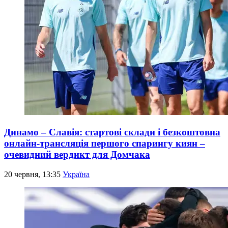
Динамо – Славія: стартові склади і безкоштовна
онлайн-трансляція першого спарингу киян –
очевидний вердикт для Домчака
20 червня, 13:35
Україна