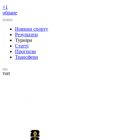
+
1
обране
Новини спорту
Результати
Турніри
Статті
Прогнози
Трансфери
топ