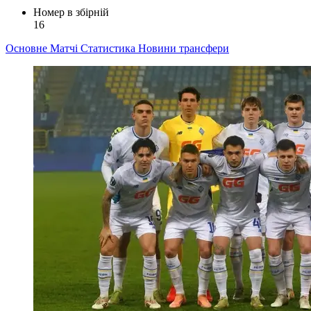
Номер в збірній
16
Основне
Матчі
Статистика
Новини
трансфери