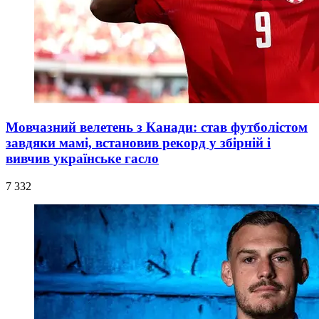
Мовчазний велетень з Канади: став футболістом
завдяки мамі, встановив рекорд у збірній і
вивчив українське гасло
7 332