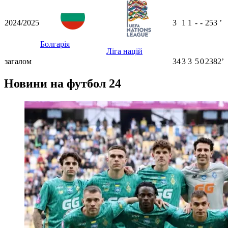
2024/2025
3
1
1
-
-
253
ʼ
Болгарія
Ліга націй
загалом
34
3
3
5
0
2382ʼ
Новини на футбол 24