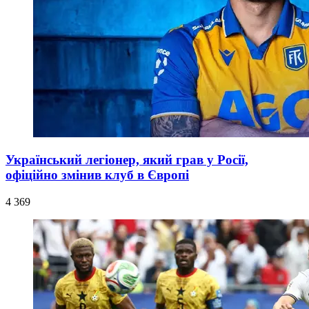
Український легіонер, який грав у Росії,
офіційно змінив клуб в Європі
4 369