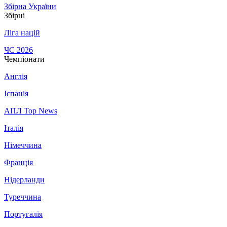
Збірна України
Збірні
Ліга націй
ЧС 2026
Чемпіонати
Англія
Іспанія
АПЛ Top News
Італія
Німеччина
Франція
Нідерланди
Туреччина
Португалія