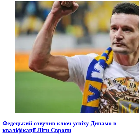
Федецький озвучив ключ успіху Динамо в
кваліфікації Ліги Європи