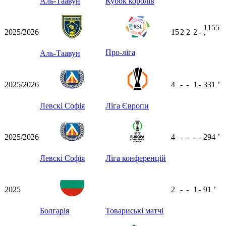
Аль-Таавун
Кубок королів
1155
2025/2026
15
2
2
2
-
ʼ
Про-ліга
Аль-Таавун
2025/2026
4
-
-
1
-
331
ʼ
Левскі Софія
Ліга Європи
2025/2026
4
-
-
-
-
294
ʼ
Левскі Софія
Ліга конференцій
2025
2
-
-
1
-
91
ʼ
Болгарія
Товариські матчі