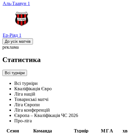
Аль-Таавун
1
Ер-Ріяд
1
До усіх матчів
реклама
Статистика
Всі турніри
Всі турніри
Кваліфікація Євро
Ліга націй
Товариські матчі
Ліга Європи
Ліга конференцій
Європа – Кваліфікація ЧС 2026
Про-ліга
Сезон
Команда
Турнір
М
Г
А
хв