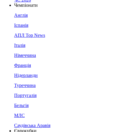
Чемпіонати
Англія
Іспанія
АПЛ Top News
Італія
Німеччина
Франція
Нідерланди
Туреччина
Португалія
Бельгія
МЛС
Саудівська Аравія
Єврокубки