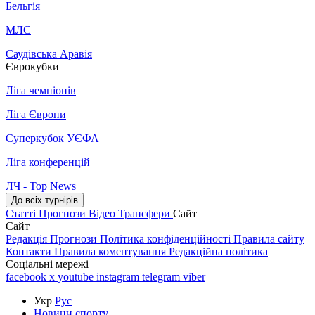
Бельгія
МЛС
Саудівська Аравія
Єврокубки
Ліга чемпіонів
Ліга Європи
Суперкубок УЄФА
Ліга конференцій
ЛЧ - Top News
До всіх турнірів
Статті
Прогнози
Відео
Трансфери
Сайт
Сайт
Редакція
Прогнози
Політика конфіденційності
Правила сайту
Контакти
Правила коментування
Редакційна політика
Соціальні мережі
facebook
x
youtube
instagram
telegram
viber
Укр
Рус
Новини спорту