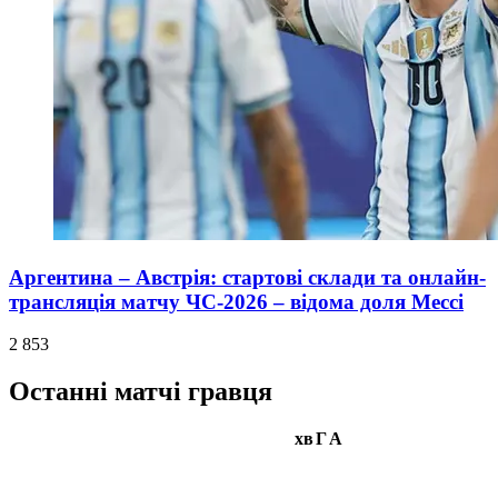
Аргентина – Австрія: стартові склади та онлайн-
трансляція матчу ЧС-2026 – відома доля Мессі
2 853
Останні матчі гравця
хв
Г
А