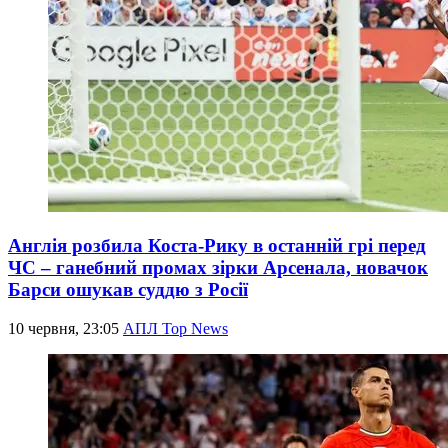
Англія розбила Коста-Рику в останній грі перед
ЧС – ганебний промах зірки Арсенала, новачок
Барси ошукав суддю з Росії
10 червня, 23:05
АПЛ Top News