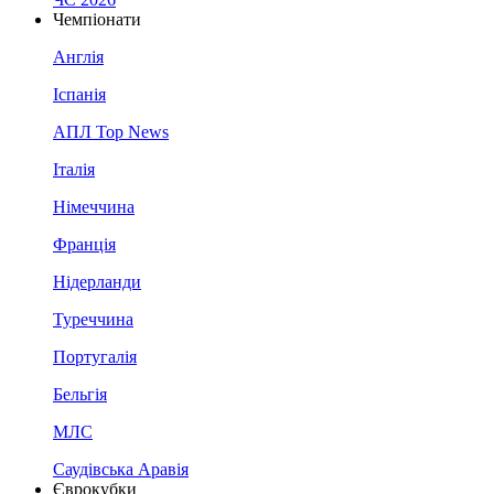
Чемпіонати
Англія
Іспанія
АПЛ Top News
Італія
Німеччина
Франція
Нідерланди
Туреччина
Португалія
Бельгія
МЛС
Саудівська Аравія
Єврокубки