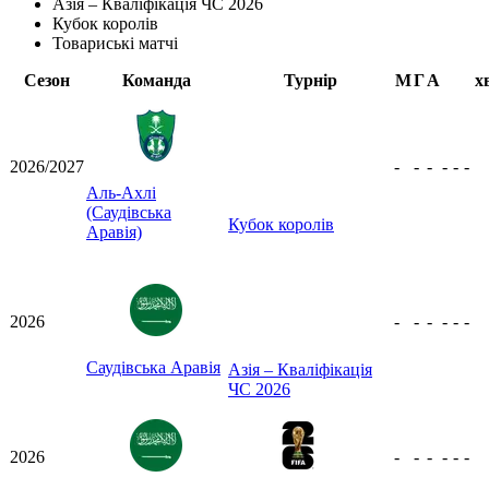
Азія – Кваліфікація ЧС 2026
Кубок королів
Товариські матчі
Сезон
Команда
Турнір
М
Г
А
х
2026/2027
-
-
-
-
-
-
Аль-Ахлі
(Саудівська
Кубок королів
Аравія)
2026
-
-
-
-
-
-
Саудівська Аравія
Азія – Кваліфікація
ЧС 2026
2026
-
-
-
-
-
-