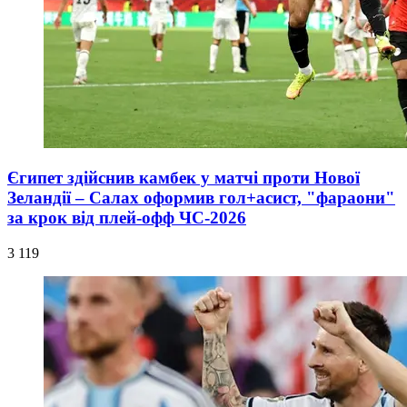
Єгипет здійснив камбек у матчі проти Нової
Зеландії – Салах оформив гол+асист, "фараони"
за крок від плей-офф ЧС-2026
3 119