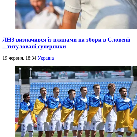
ЛНЗ визначився із планами на збори в Словенії
– титуловані суперники
19 червня, 18:34
Україна