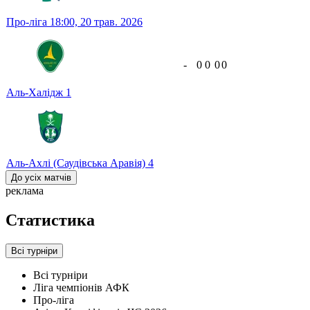
Про-ліга
18:00,
20 трав. 2026
-
0
0
0
0
Аль-Халідж
1
Аль-Ахлі (Саудівська Аравія)
4
До усіх матчів
реклама
Статистика
Всі турніри
Всі турніри
Ліга чемпіонів АФК
Про-ліга