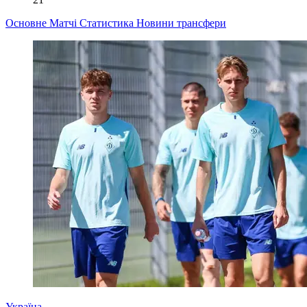
Основне
Матчі
Статистика
Новини
трансфери
Україна