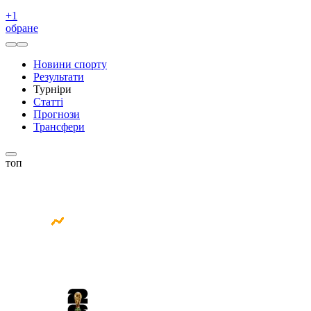
+
1
обране
Новини спорту
Результати
Турніри
Статті
Прогнози
Трансфери
топ