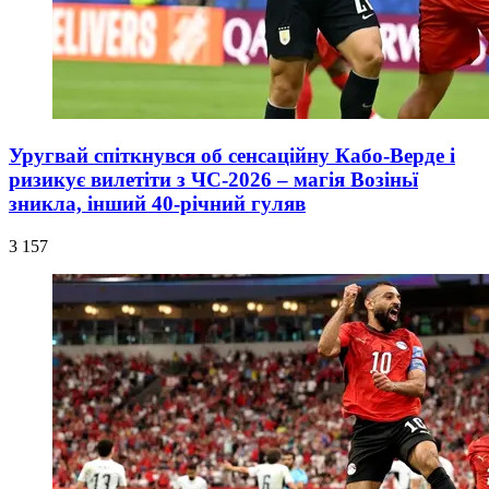
Уругвай спіткнувся об сенсаційну Кабо-Верде і
ризикує вилетіти з ЧС-2026 – магія Возіньї
зникла, інший 40-річний гуляв
3 157