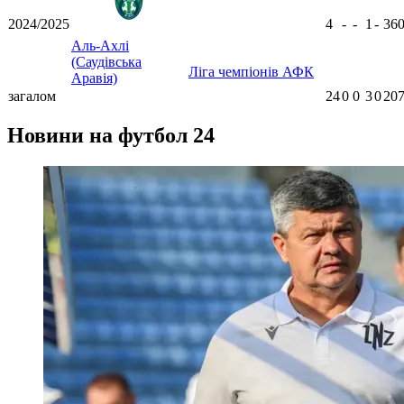
2024/2025
4
-
-
1
-
36
Аль-Ахлі
(Саудівська
Ліга чемпіонів АФК
Аравія)
загалом
24
0
0
3
0
207
Новини на футбол 24