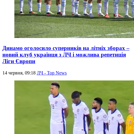
Динамо оголосило суперників на літніх зборах –
новий клуб українця з ЛЧ і можлива репетиція
Ліги Європи
14 червня, 09:18
ЛЧ - Top News