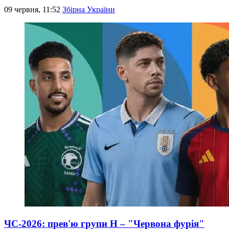
09 червня, 11:52
Збірна України
ЧС-2026: прев'ю групи Н – "Червона фурія"