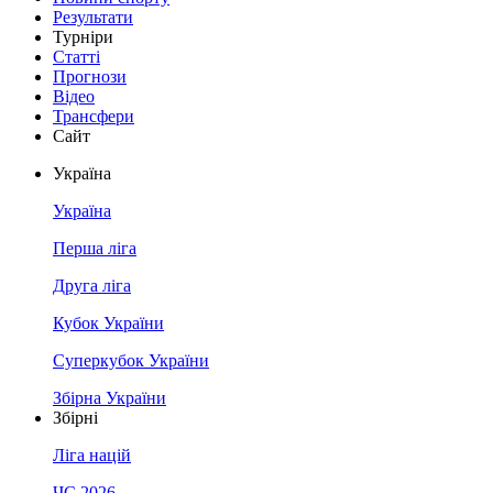
Результати
Турніри
Статті
Прогнози
Відео
Трансфери
Сайт
Україна
Україна
Перша ліга
Друга ліга
Кубок України
Суперкубок України
Збірна України
Збірні
Ліга націй
ЧС 2026