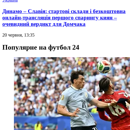
Динамо – Славія: стартові склади і безкоштовна
онлайн-трансляція першого спарингу киян –
очевидний вердикт для Домчака
20 червня, 13:35
Популярне на футбол 24