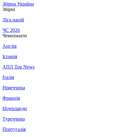
Збірна України
Збірні
Ліга націй
ЧС 2026
Чемпіонати
Англія
Іспанія
АПЛ Top News
Італія
Німеччина
Франція
Нідерланди
Туреччина
Португалія