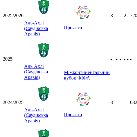
2025/2026
8
-
-
2
-
72
Аль-Ахлі
Про-ліга
(Саудівська
Аравія)
2025
-
-
-
-
-
-
Аль-Ахлі
(Саудівська
Міжконтинентальний
Аравія)
кубок ФІФА
2024/2025
8
-
-
-
-
63
Аль-Ахлі
Про-ліга
(Саудівська
Аравія)