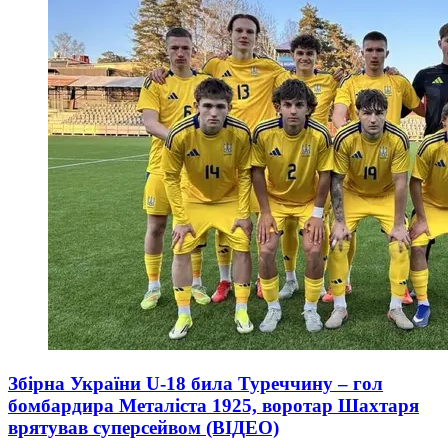
Збірна України U-18 била Туреччину – гол
бомбардира Металіста 1925, воротар Шахтаря
врятував суперсейвом (ВІДЕО)