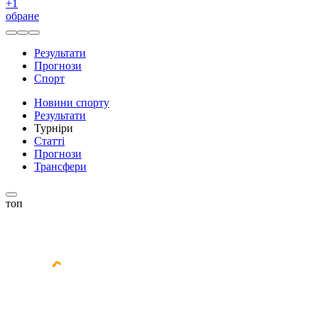
+
1
обране
Результати
Прогнози
Спорт
Новини спорту
Результати
Турніри
Статті
Прогнози
Трансфери
топ