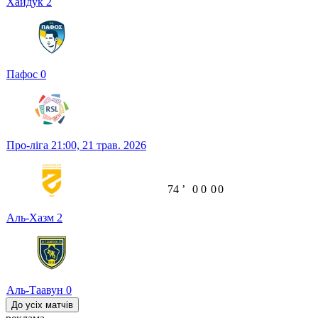
Хайдук
2
Пафос
0
Про-ліга
21:00,
21 трав. 2026
74
ʼ
0
0
0
0
Аль-Хазм
2
Аль-Таавун
0
До усіх матчів