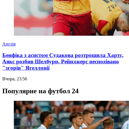
Англія
Бенфіка з асистом Судакова розтрощила Хартс,
Аякс розбив Шелбурн, Рейнджерс несподівано
"згорів" Ягеллонії
Вчора, 23:56
Популярне на футбол 24