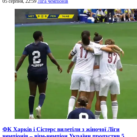
05 серпня, 22:59
Ліга чемпіонів
ФК Харків і Сістерс вилетіли з жіночої Ліги
чемпіонів – віце-чемпіон України пропустив 5