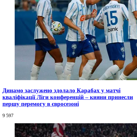
Динамо заслужено здолало Карабах у матчі
кваліфікації Ліги конференцій – кияни принесли
першу перемогу в євросезоні
9 597