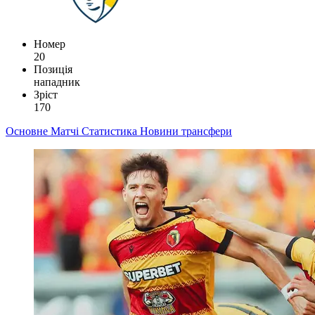
Номер
20
Позиція
нападник
Зріст
170
Основне
Матчі
Статистика
Новини
трансфери