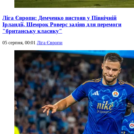
Ліга Європи: Демченко вистояв у Північній
Ірландії, Шемрок Роверс задіяв для перемоги
"британську класику"
05 серпня, 00:01
Ліга Європи