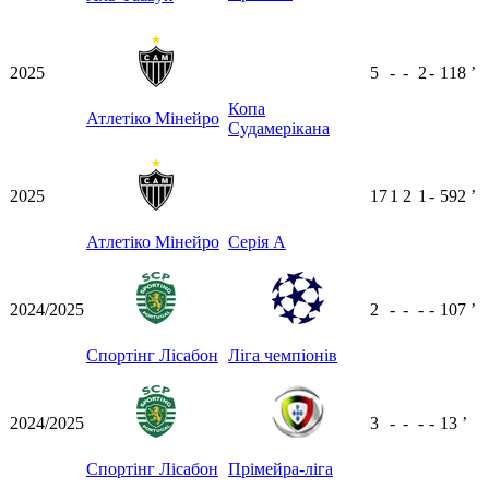
2025
5
-
-
2
-
118
ʼ
Копа
Атлетіко Мінейро
Судамерікана
2025
17
1
2
1
-
592
ʼ
Атлетіко Мінейро
Серія А
2024/2025
2
-
-
-
-
107
ʼ
Спортінг Лісабон
Ліга чемпіонів
2024/2025
3
-
-
-
-
13
ʼ
Спортінг Лісабон
Прімейра-ліга