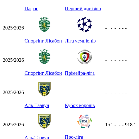
Пафос
Перший дивізіон
2025/2026
-
-
-
-
-
-
Спортінг Лісабон
Ліга чемпіонів
2025/2026
-
-
-
-
-
-
Спортінг Лісабон
Прімейра-ліга
2025/2026
-
-
-
-
-
-
Аль-Таавун
Кубок королів
2025/2026
15
1
-
-
-
918
ʼ
Про-ліга
Аль-Таавун