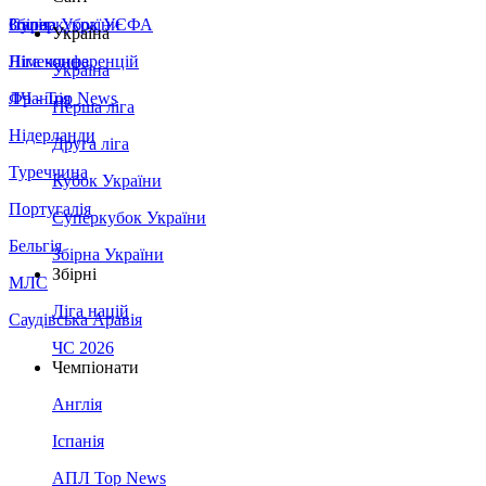
Збірна України
Італія
Суперкубок УЄФА
Україна
Німеччина
Ліга конференцій
Україна
Франція
ЛЧ - Top News
Перша ліга
Нідерланди
Друга ліга
Туреччина
Кубок України
Португалія
Суперкубок України
Бельгія
Збірна України
Збірні
МЛС
Ліга націй
Саудівська Аравія
ЧС 2026
Чемпіонати
Англія
Іспанія
АПЛ Top News