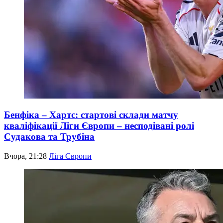
Бенфіка – Хартс: стартові склади матчу
кваліфікації Ліги Європи – несподівані ролі
Судакова та Трубіна
Вчора, 21:28
Ліга Європи