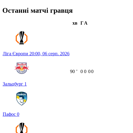
Останні матчі гравця
хв
Г
А
Ліга Європи
20:00,
06 серп. 2026
90
ʼ
0
0
0
0
Зальцбург
1
Пафос
0