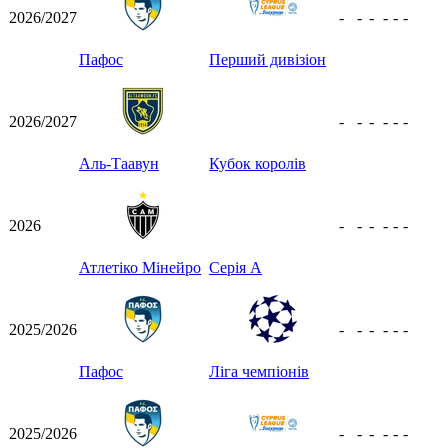
2026/2027
-
-
-
-
-
-
Пафос
Перший дивізіон
2026/2027
-
-
-
-
-
-
Аль-Таавун
Кубок королів
2026
-
-
-
-
-
-
Атлетіко Мінейро
Серія А
2025/2026
-
-
-
-
-
-
Пафос
Ліга чемпіонів
2025/2026
-
-
-
-
-
-