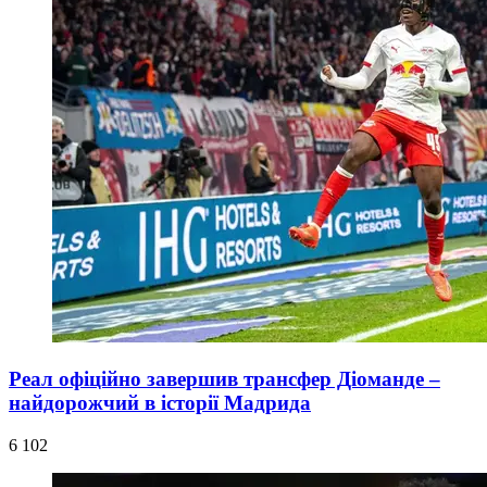
Реал офіційно завершив трансфер Діоманде –
найдорожчий в історії Мадрида
6 102