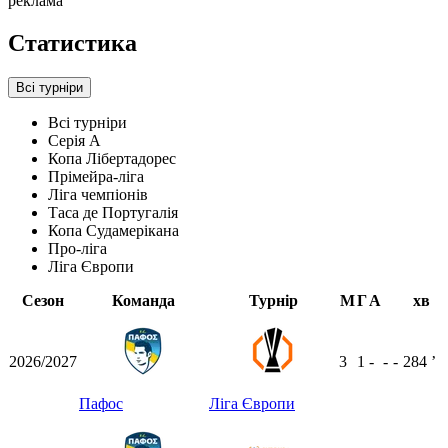
реклама
Статистика
Всі турніри
Всі турніри
Серія А
Копа Лібертадорес
Прімейра-ліга
Ліга чемпіонів
Таса де Португалія
Копа Судамерікана
Про-ліга
Ліга Європи
Сезон
Команда
Турнір
М
Г
А
хв
2026/2027
3
1
-
-
-
284
ʼ
Пафос
Ліга Європи