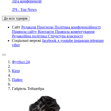
Ліга конференцій
ЛЧ - Top News
До всіх турнірів
Сайт
Редакція
Прогнози
Політика конфіденційності
Правила сайту
Контакти
Правила коментування
Редакційна політика
Структура власності
Соціальні мережі
facebook
x
youtube
instagram
telegram
viber
Футбол 24
Кіпр
Пафос
Габріель Тейшейра