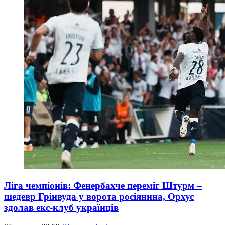
Ліга чемпіонів: Фенербахче переміг Штурм –
шедевр Грінвуда у ворота росіянина, Орхус
здолав екс-клуб українців