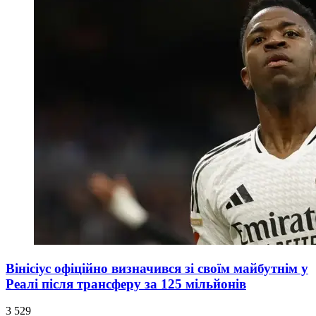
Вінісіус офіційно визначився зі своїм майбутнім у
Реалі після трансферу за 125 мільйонів
3 529