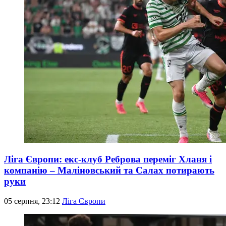
Ліга Європи: екс-клуб Реброва переміг Хланя і
компанію – Маліновський та Салах потирають
руки
05 серпня, 23:12
Ліга Європи