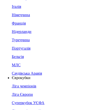
Італія
Німеччина
Франція
Нідерланди
Туреччина
Португалія
Бельгія
МЛС
Саудівська Аравія
Єврокубки
Ліга чемпіонів
Ліга Європи
Суперкубок УЄФА