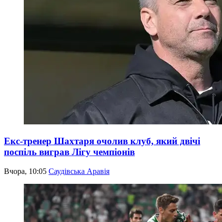
Екс-тренер Шахтаря очолив клуб, який двічі
поспіль виграв Лігу чемпіонів
Вчора, 10:05
Саудівська Аравія