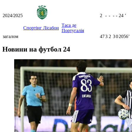
2024/2025
2
-
-
-
-
24
ʼ
Таса де
Спортінг Лісабон
Португалія
загалом
47
3
2
3
0
2056ʼ
Новини на футбол 24