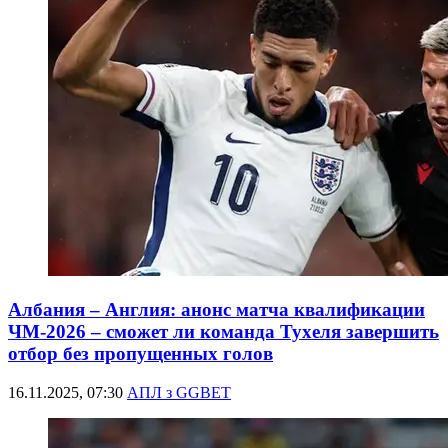
Албания – Англия: анонс матча квалификации
ЧМ-2026 – сможет ли команда Тухеля завершить
отбор без пропущенных голов
16.11.2025, 07:30
АПЛ з GGBET