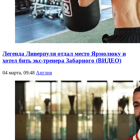
Легенда Ливерпуля отдал место Ярмолюку и
хотел бить экс-тренера Забарного (ВИДЕО)
04 марта, 09:48
Англия