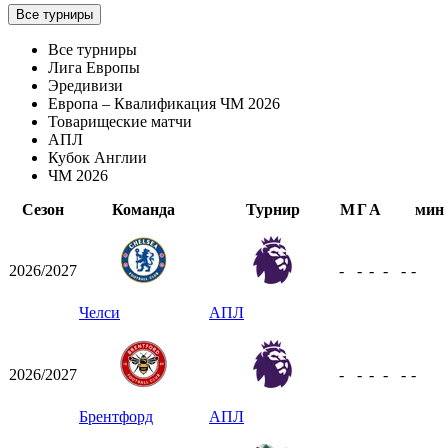
Все турниры
Все турниры
Лига Европы
Эредивизи
Европа – Квалификация ЧМ 2026
Товарищеские матчи
АПЛ
Кубок Англии
ЧМ 2026
Сезон
Команда
Турнир
М
Г
А
мин
2026/2027
-
-
-
-
-
-
Челси
АПЛ
2026/2027
-
-
-
-
-
-
Брентфорд
АПЛ