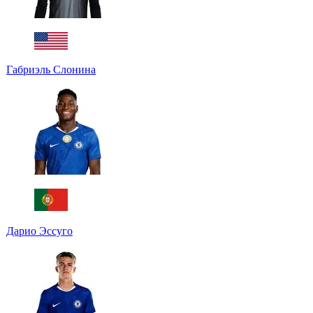
Габриэль Слонина
Дарио Эссуго