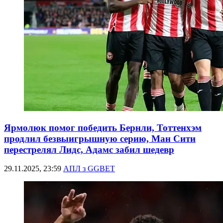
Ярмолюк помог победить Бернли, Тоттенхэм
продлил безвыигрышную серию, Ман Сити
перестрелял Лидс, Адамс забил шедевр
29.11.2025, 23:59
АПЛ з GGBET