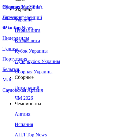
Сборная Украины
Италия
Суперкубок УЕФА
Украина
Германия
Лига конференций
Украина
Франция
ЛЧ - Top News
Первая лига
Нидерланды
Вторая лига
Турция
Кубок Украины
Португалия
Суперкубок Украины
Бельгия
Сборная Украины
Сборные
МЛС
Лига наций
Саудовская Аравия
ЧМ 2026
Чемпионаты
Англия
Испания
АПЛ Top News