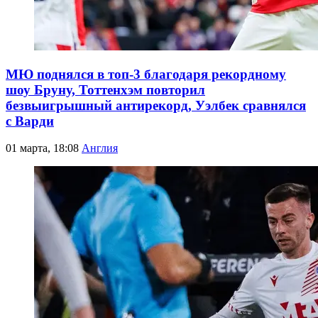
МЮ поднялся в топ-3 благодаря рекордному
шоу Бруну, Тоттенхэм повторил
безвыигрышный антирекорд, Уэлбек сравнялся
с Варди
01 марта, 18:08
Англия