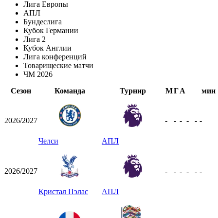
Лига Европы
АПЛ
Бундеслига
Кубок Германии
Лига 2
Кубок Англии
Лига конференций
Товарищеские матчи
ЧМ 2026
Сезон
Команда
Турнир
М
Г
А
мин
2026/2027
-
-
-
-
-
-
Челси
АПЛ
2026/2027
-
-
-
-
-
-
Кристал Пэлас
АПЛ