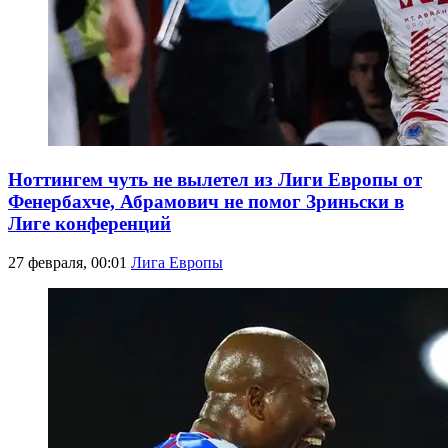
Ноттингем чуть не вылетел из Лиги Европы от
Фенербахче, Абрамович не помог Зриньски в
Лиге конференций
27 февраля, 00:01
Лига Европы