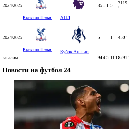
3119
2024/2025
35
1
1
5
-
ʼ
Кристал Пэлас
АПЛ
2024/2025
5
-
-
1
-
450
ʼ
Кристал Пэлас
Кубок Англии
загалом
94
4
5
11
1
8291ʼ
Новости на футбол 24