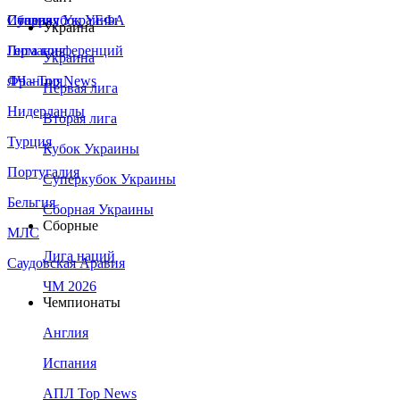
Сборная Украины
Италия
Суперкубок УЕФА
Украина
Германия
Лига конференций
Украина
Франция
ЛЧ - Top News
Первая лига
Нидерланды
Вторая лига
Турция
Кубок Украины
Португалия
Суперкубок Украины
Бельгия
Сборная Украины
Сборные
МЛС
Лига наций
Саудовская Аравия
ЧМ 2026
Чемпионаты
Англия
Испания
АПЛ Top News