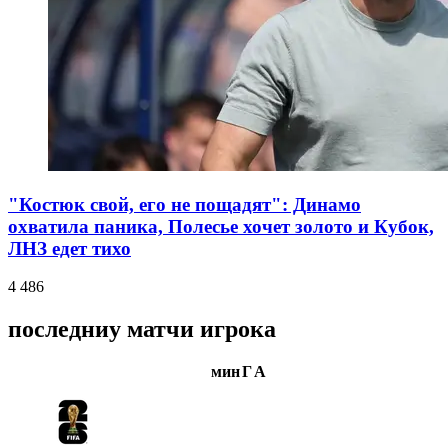
"Костюк свой, его не пощадят": Динамо
охватила паника, Полесье хочет золото и Кубок,
ЛНЗ едет тихо
4 486
последниу матчи игрока
мин
Г
А