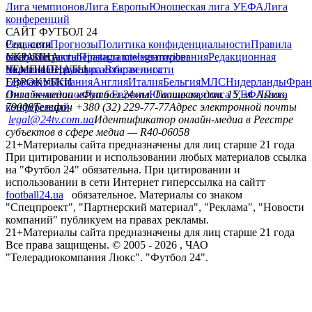
Лига чемпионов
Лига Европы
Юношеская лига УЕФА
Лига
конференций
САЙТ ФУТБОЛ 24
Редакция
Соц. сети
Прогнозы
Политика конфиденциальности
Правила
сайту
facebook
УКРАИНА
Контакты
x
youtube
Правила комментирования
instagram
telegram
viber
Редакционная
политика
Украина
ЧЕМПИОНАТЫ
Первая лига
Структура собственности
Вторая лига
Германия
ЕВРОКУБКИ
Испания
Англия
Италия
Бельгия
МЛС
Нидерланды
Фран
Лига чемпионов
Онлайн-медиа «Футбол 24»
Лига Европы
пл. Галицкая, дом. 15, м. Львов,
Юношеская лига УЕФА
Лига
конференций
79008
Телефон +380 (32) 229-77-77
Адрес электронной почты
legal@24tv.com.ua
Идентификатор онлайн-медиа в Реестре
субъектов в сфере медиа — R40-06058
21+
Материалы сайта предназначены для лиц старше 21 года
При цитировании и использовании любых материалов ссылка
на "Футбол 24" обязательна. При цитировании и
использовании в сети Интернет гиперссылка на сайтт
football24.ua
обязательное. Материалы со знаком
"Спецпроект", "Партнерский материал", "Реклама", "Новости
компаний" публикуем на правах рекламы.
21+
Материалы сайта предназначены для лиц старше 21 года
Все права защищены. © 2005 -
2026
, ЧАО
"Телерадиокомпания Люкс". "Футбол 24".