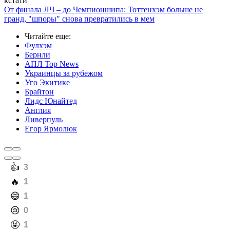
кстати
От финала ЛЧ – до Чемпионшипа: Тоттенхэм больше не
гранд, "шпоры" снова превратились в мем
Читайте еще
:
Фулхэм
Бернли
АПЛ Top News
Украинцы за рубежом
Уго Экитике
Брайтон
Лидс Юнайтед
Англия
Ливерпуль
Егор Ярмолюк
️👍
3
️🔥
1
️😄
1
️😢
0
️🤬
1