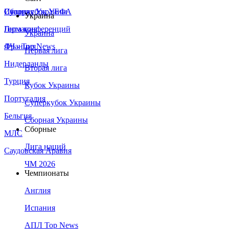
Сборная Украины
Италия
Суперкубок УЕФА
Украина
Германия
Лига конференций
Украина
Франция
ЛЧ - Top News
Первая лига
Нидерланды
Вторая лига
Турция
Кубок Украины
Португалия
Суперкубок Украины
Бельгия
Сборная Украины
Сборные
МЛС
Лига наций
Саудовская Аравия
ЧМ 2026
Чемпионаты
Англия
Испания
АПЛ Top News