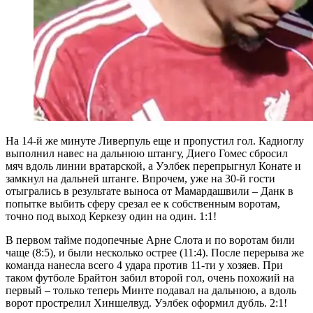
На 14-й же минуте Ливерпуль еще и пропустил гол. Кадиоглу
выполнил навес на дальнюю штангу, Диего Гомес сбросил
мяч вдоль линии вратарской, а Уэлбек перепрыгнул Конате и
замкнул на дальней штанге. Впрочем, уже на 30-й гости
отыгрались в результате выноса от Мамардашвили – Данк в
попытке выбить сферу срезал ее к собственным воротам,
точно под выход Керкезу один на один. 1:1!
В первом тайме подопечные Арне Слота и по воротам били
чаще (8:5), и были несколько острее (11:4). После перерыва же
команда нанесла всего 4 удара против 11-ти у хозяев. При
таком футболе Брайтон забил второй гол, очень похожий на
первый – только теперь Минте подавал на дальнюю, а вдоль
ворот прострелил Хиншелвуд. Уэлбек оформил дубль. 2:1!