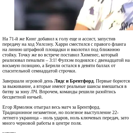
На 71-й же Кинг добавил к голу еще и ассист, запустив
передачу на ход Уилсону. Харри сместился с правого фланга
на линию штрафной площадки и вколотил под ближнюю
стойку. Точку же во встрече поставил Хименес, который
реализовал пенальти – 3:1! Фулхэм поднялся с двенадцатой на
восьмую позицию, а Бернли остался в девяти баллах от
спасительной семнадцатой строчки.
Завершали игровой день
Лидс и Брентфорд
. Первые борются
за выживание, а вторые имеют реальные шансы вмешаться в
битву за зону ЛЧ. Впрочем, команды решили разойтись
бесцветной ничьей.
Егор Ярмолюк отыграл весь матч за Брентфорд.
Традиционное незаметное, но полезное выступление 22-
летнего украинца – ноль ударов, ноль ключевых передач, зато
много черновой работы в центре поля.