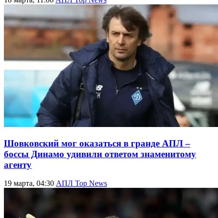
Шовковский мог оказаться в гранде АПЛ –
боссы Динамо удивили ответом знаменитому
агенту
19 марта, 04:30
АПЛ Top News