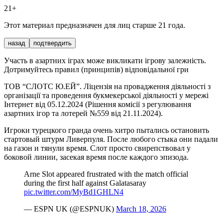
21+
Этот материал предназначен для лиц старше 21 года.
назад
подтвердить
Участь в азартних іграх може викликати ігрову залежність.
Дотримуйтесь правил (принципів) відповідальної гри
ТОВ “СЛОТС Ю.ЕЙ”. Ліцензія на провадження діяльності з
організації та проведення букмекерської діяльності у мережі
Інтернет від 05.12.2024 (Рішення комісії з регулювання
азартних ігор та лотерей №559 від 21.11.2024).
Игроки турецкого гранда очень хитро пытались остановить
стартовый штурм Ливерпуля. После любого стыка они падали
на газон и тянули время. Слот просто свирепствовал у
боковой линии, засекая время после каждого эпизода.
Arne Slot appeared frustrated with the match official
during the first half against Galatasaray
pic.twitter.com/MyBd1GHLN4
— ESPN UK (@ESPNUK)
March 18, 2026