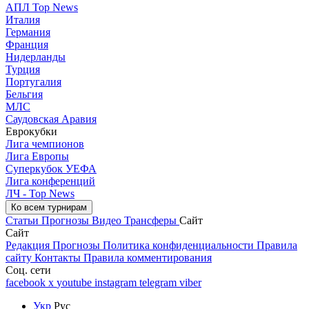
АПЛ Top News
Италия
Германия
Франция
Нидерланды
Турция
Португалия
Бельгия
МЛС
Саудовская Аравия
Еврокубки
Лига чемпионов
Лига Европы
Суперкубок УЕФА
Лига конференций
ЛЧ - Top News
Ко всем турнирам
Статьи
Прогнозы
Видео
Трансферы
Сайт
Сайт
Редакция
Прогнозы
Политика конфиденциальности
Правила
сайту
Контакты
Правила комментирования
Соц. сети
facebook
x
youtube
instagram
telegram
viber
Укр
Рус