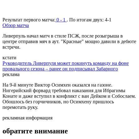
Результат первого матча:
0 - 1
. По итогам двух:
4-1
Обзор матча
Ливерпуль начал матч в стиле ПСЖ, после розыгрыша в
центре отправив мяч в аут. "Красные" мощно давили в дебюте
встречи.
кстати
Руководитель Ливерпуля может покинуть команду на фоне
провального сезона – ранее он подписывал Забарного
реклама
На 9-й минуте Виктор Осимхен оказался на газоне.
Нигерийский форвард требовал наказания для Ибрагимы
Конате и даже вступил в конфликт с ван Дейком и Собослаем.
Обошлось без горчичников, но Осимхену пришлось
перемотать руку.
рекламная информация
обратите внимание