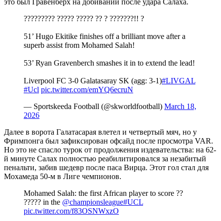
это был Гравенберх на добивании после удара Салаха.
????????? ????? ????? ?? ? ???????!! ?
51’ Hugo Ekitike finishes off a brilliant move after a
superb assist from Mohamed Salah!️
53’ Ryan Gravenberch smashes it in to extend the lead!
Liverpool FC 3-0 Galatasaray SK (agg: 3-1)
#LIVGAL
#Ucl
pic.twitter.com/emYQ6ecruN
— Sportskeeda Football (@skworldfootball)
March 18,
2026
Далее в ворота Галатасарая влетел и четвертый мяч, но у
Фримпонга был зафиксирован офсайд после просмотра VAR.
Но это не спасло турок от продолжения издевательства: на 62-
й минуте Салах полностью реабилитировался за незабитый
пенальти, забив шедевр после паса Вирца. Этот гол стал для
Мохамеда 50-м в Лиге чемпионов.
Mohamed Salah: the first African player to score ??
????? in the
@championsleague
#UCL
pic.twitter.com/f83OSNWxzO