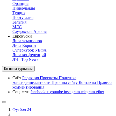
Франция
Нидерланды
Турция
Португалия
Бельгия
МЛС
Саудовская Аравия
Еврокубки
Лига чемпионов
Лига Европы
Суперкубок УЕФА
Лига конференций
ЛЧ - Top News
Ко всем турнирам
Сайт
Редакция
Прогнозы
Политика
конфиденциальности
Правила сайту
Контакты
Правила
комментирования
Соц. сети
facebook
x
youtube
instagram
telegram
viber
Футбол 24