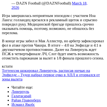
— DAZN Football (@DAZNFootball)
March 18,
2026
Игра завершилась неприятным эпизодом с участием Ноа
Ланга: голландец врезался в рекламный щиток и серьезно
повредил руку. Медицинской бригаде пришлось срочно
оказывать помощь, поэтому, возможно, не обошлось без
перелома.
В конце игры забил и Мак Аллистер, но арбитр зафиксировал
фол в атаке против Чакира. В итоге – 4:0 на Энфилде и 4:1 в
двухматчевом противостоянии. Далее на Ливерпуль ждет
ПСЖ в четвертьфинале ЛЧ, Слот будет иметь возможность
отомстить парижанам за вылет в 1/8 финала прошлого сезона.
кстати
Тоттенхэм шокировал Ливерпуль, расписав ничью на
Энфилде – Тудор набрал первое очко в АПЛ и оторвался от
зоны вылета
Читайте еще
:
Ливерпуль
Галатасарай
Райан Гравенберх
Исмаил Якобс