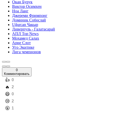
Окан Бурук
Виктор Осимхен
Ноа Ланг
Джереми Фримпонг
Доминик Собослай
Uğurcan Чакыр
Ливерпуль - Галатасарай
АПЛ Top News
Мохамед Салах
Арне Слот
Уго Экитике
Лига чемпионов
0
Комментировать
️👍
0
️🔥
2
️😄
0
️😢
2
️🤬
1