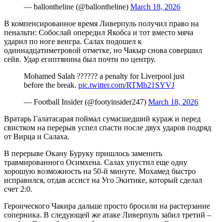
— ballontheline (@ballontheline)
March 18, 2026
В компенсированное время Ливерпуль получил право на
пенальти: Собослай опередил Якобса и тот вместо мяча
ударил по ноге венгра. Салах подошел к
одиннадцатиметровой отметке, но Чакыр снова совершил
сейв. Удар египтянина был почти по центру.
Mohamed Salah ?????? a penalty for Liverpool just
before the break.
pic.twitter.com/RTMh21SYVJ
— Football Insider (@footyinsider247)
March 18, 2026
Вратарь Галатасарая поймал сумасшедший кураж и перед
свистком на перерыв успел спасти после двух ударов подряд
от Вирца и Салаха.
В перерыве Окану Буруку пришлось заменить
травмированного Осимхена. Салах упустил еще одну
хорошую возможность на 50-й минуте. Мохамед быстро
исправился, отдав ассист на Уго Экитике, который сделал
счет 2:0.
Героического Чакира дальше просто бросили на растерзание
соперника. В следующей же атаке Ливерпуль забил третий –