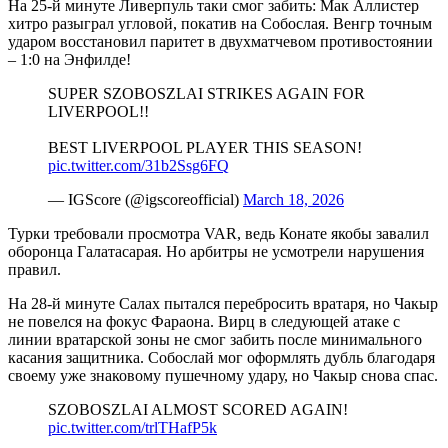
На 25-й минуте Ливерпуль таки смог забить: Мак Аллистер
хитро разыграл угловой, покатив на Собослая. Венгр точным
ударом восстановил паритет в двухматчевом противостоянии
– 1:0 на Энфилде!
SUPER SZOBOSZLAI STRIKES AGAIN FOR
LIVERPOOL!!
BEST LIVERPOOL PLAYER THIS SEASON!
pic.twitter.com/31b2Ssg6FQ
— IGScore (@igscoreofficial)
March 18, 2026
Турки требовали просмотра VAR, ведь Конате якобы завалил
оборонца Галатасарая. Но арбитры не усмотрели нарушения
правил.
На 28-й минуте Салах пытался перебросить вратаря, но Чакыр
не повелся на фокус Фараона. Вирц в следующей атаке с
линии вратарской зоны не смог забить после минимального
касания защитника. Собослай мог оформлять дубль благодаря
своему уже знаковому пушечному удару, но Чакыр снова спас.
SZOBOSZLAI ALMOST SCORED AGAIN!
pic.twitter.com/trlTHafP5k