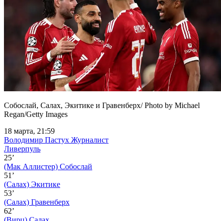
Собослай, Салах, Экитике и Гравенберх/ Photo by Michael
Regan/Getty Images
18 марта, 21:59
Володимир Пастух
Журналист
Ливерпуль
25’
(Мак Аллистер)
Собослай
51’
(Салах)
Экитике
53’
(Салах)
Гравенберх
62’
(Вирц)
Салах