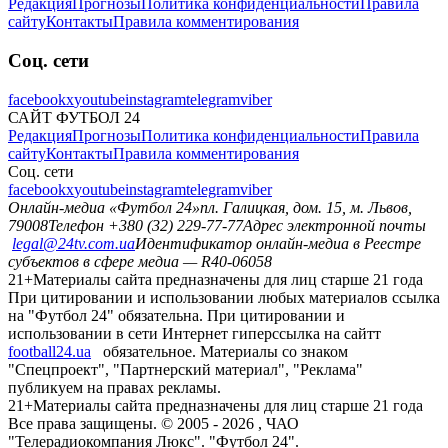
Редакция
Прогнозы
Политика конфиденциальности
Правила
сайту
Контакты
Правила комментирования
Соц. сети
facebook
x
youtube
instagram
telegram
viber
САЙТ ФУТБОЛ 24
Редакция
Прогнозы
Политика конфиденциальности
Правила
сайту
Контакты
Правила комментирования
Соц. сети
facebook
x
youtube
instagram
telegram
viber
Онлайн-медиа «Футбол 24»
пл. Галицкая, дом. 15, м. Львов,
79008
Телефон +380 (32) 229-77-77
Адрес электронной почты
legal@24tv.com.ua
Идентификатор онлайн-медиа в Реестре
субъектов в сфере медиа — R40-06058
21+
Материалы сайта предназначены для лиц старше 21 года
При цитировании и использовании любых материалов ссылка
на "Футбол 24" обязательна. При цитировании и
использовании в сети Интернет гиперссылка на сайтт
football24.ua
обязательное. Материалы со знаком
"Спецпроект", "Партнерский материал", "Реклама"
публикуем на правах рекламы.
21+
Материалы сайта предназначены для лиц старше 21 года
Все права защищены. © 2005 -
2026
, ЧАО
"Телерадиокомпания Люкс". "Футбол 24".