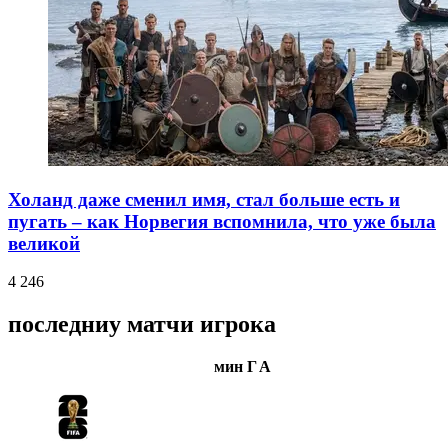
Холанд даже сменил имя, стал больше есть и
пугать – как Норвегия вспомнила, что уже была
великой
4 246
последниу матчи игрока
мин
Г
А