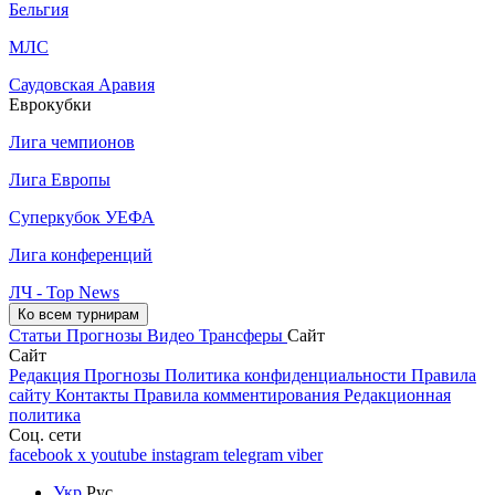
Бельгия
МЛС
Саудовская Аравия
Еврокубки
Лига чемпионов
Лига Европы
Суперкубок УЕФА
Лига конференций
ЛЧ - Top News
Ко всем турнирам
Статьи
Прогнозы
Видео
Трансферы
Сайт
Сайт
Редакция
Прогнозы
Политика конфиденциальности
Правила
сайту
Контакты
Правила комментирования
Редакционная
политика
Соц. сети
facebook
x
youtube
instagram
telegram
viber
Укр
Рус