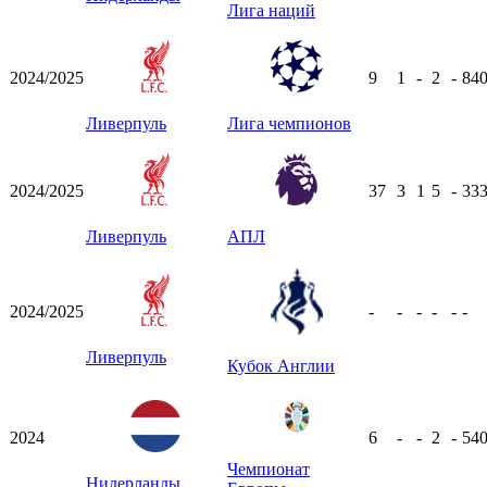
Лига наций
2024/2025
9
1
-
2
-
84
Ливерпуль
Лига чемпионов
2024/2025
37
3
1
5
-
33
Ливерпуль
АПЛ
2024/2025
-
-
-
-
-
-
Ливерпуль
Кубок Англии
2024
6
-
-
2
-
54
Чемпионат
Нидерланды