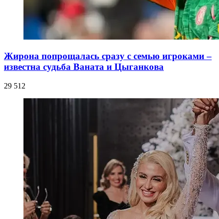
Жирона попрощалась сразу с семью игроками –
известна судьба Ваната и Цыганкова
29 512