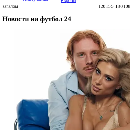
Европы
загалом
120
15
5
18
0
108
Новости на футбол 24