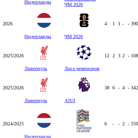
Нидерланды
ЧМ 2026
2026
4
1
1
-
-
39
Нидерланды
ЧМ 2026
2025/2026
12
2
3
2
-
10
Ливерпуль
Лига чемпионов
2025/2026
38
6
-
4
-
34
Ливерпуль
АПЛ
2024/2025
6
-
-
2
-
55
Нидерланды