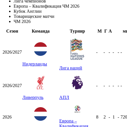
Лига чемпионов
Европа – Квалификация ЧМ 2026
Кубок Англии
Товарищеские матчи
ЧМ 2026
Сезон
Команда
Турнир
М
Г
А
м
2026/2027
-
-
-
-
-
-
Нидерланды
Лига наций
2026/2027
-
-
-
-
-
-
Ливерпуль
АПЛ
2026
8
2
-
1
-
72
Европа –
Квалификация