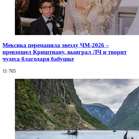
Мексика переманила звезду ЧМ-2026 –
превзошел Криштиану, выиграл ЛЧ и творит
чудеса благодаря бабушке
11 705