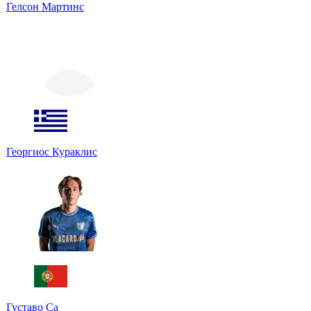
Гелсон Мартинс
Георгиос Кураклис
Густаво Са