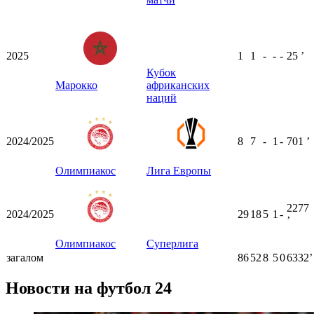
2025
1
1
-
-
-
25
ʼ
Кубок
Марокко
африканских
наций
2024/2025
8
7
-
1
-
701
ʼ
Олимпиакос
Лига Европы
2277
2024/2025
29
18
5
1
-
ʼ
Олимпиакос
Суперлига
загалом
86
52
8
5
0
6332ʼ
Новости на футбол 24