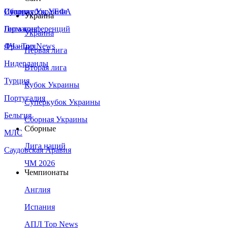
Сборная Украины
Италия
Суперкубок УЕФА
Украина
Германия
Лига конференций
Украина
Франция
ЛЧ - Top News
Первая лига
Нидерланды
Вторая лига
Турция
Кубок Украины
Португалия
Суперкубок Украины
Бельгия
Сборная Украины
Сборные
МЛС
Лига наций
Саудовская Аравия
ЧМ 2026
Чемпионаты
Англия
Испания
АПЛ Top News