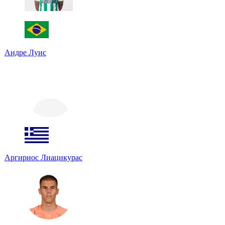
Андре Луис
Аргириос Лиацикурас