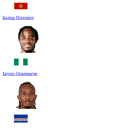
Балша Попович
Бруно Оньемаечи