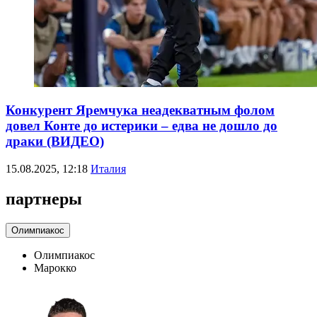
Конкурент Яремчука неадекватным фолом
довел Конте до истерики – едва не дошло до
драки (ВИДЕО)
15.08.2025, 12:18
Италия
партнеры
Олимпиакос
Олимпиакос
Марокко