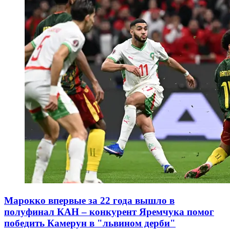
Марокко впервые за 22 года вышло в
полуфинал КАН – конкурент Яремчука помог
победить Камерун в "львином дерби"