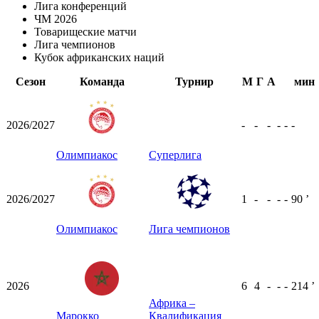
Лига конференций
ЧМ 2026
Товарищеские матчи
Лига чемпионов
Кубок африканских наций
Сезон
Команда
Турнир
М
Г
А
мин
2026/2027
-
-
-
-
-
-
Олимпиакос
Суперлига
2026/2027
1
-
-
-
-
90
ʼ
Олимпиакос
Лига чемпионов
2026
6
4
-
-
-
214
ʼ
Африка –
Марокко
Квалификация