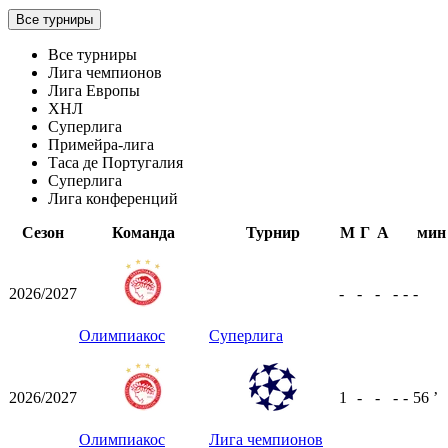
Все турниры
Все турниры
Лига чемпионов
Лига Европы
ХНЛ
Суперлига
Примейра-лига
Таса де Португалия
Суперлига
Лига конференций
Сезон
Команда
Турнир
М
Г
А
мин
2026/2027
-
-
-
-
-
-
Олимпиакос
Суперлига
2026/2027
1
-
-
-
-
56
ʼ
Олимпиакос
Лига чемпионов