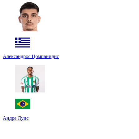
Александрос Цомпанидис
Андре Луис