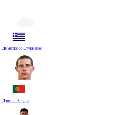
Димитриос Стурнарас
Дэниел Поденс