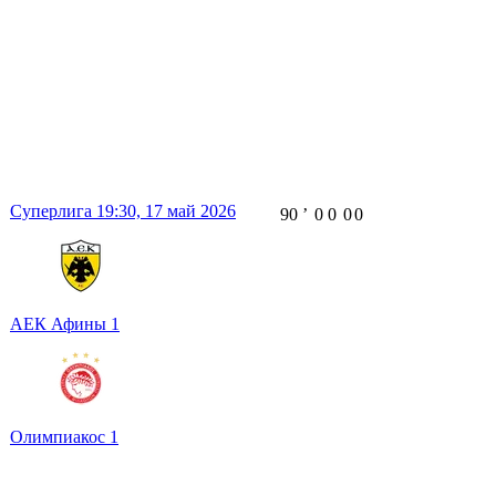
Суперлига
19:30,
17 май 2026
90
ʼ
0
0
0
0
АЕК Афины
1
Олимпиакос
1