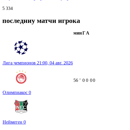
5 334
последниу матчи игрока
мин
Г
А
Лига чемпионов
21:00,
04 авг. 2026
56
ʼ
0
0
0
0
Олимпиакос
0
Неймеген
0