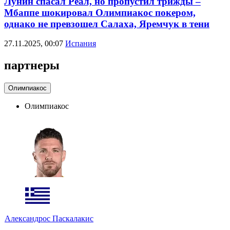
Лунин спасал Реал, но пропустил трижды –
Мбаппе шокировал Олимпиакос покером,
однако не превзошел Салаха, Яремчук в тени
27.11.2025, 00:07
Испания
партнеры
Олимпиакос
Олимпиакос
Александрос Паскалакис