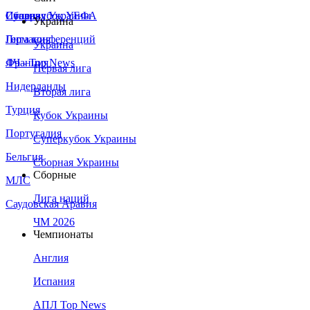
Сборная Украины
Италия
Суперкубок УЕФА
Украина
Германия
Лига конференций
Украина
Франция
ЛЧ - Top News
Первая лига
Нидерланды
Вторая лига
Турция
Кубок Украины
Португалия
Суперкубок Украины
Бельгия
Сборная Украины
Сборные
МЛС
Лига наций
Саудовская Аравия
ЧМ 2026
Чемпионаты
Англия
Испания
АПЛ Top News