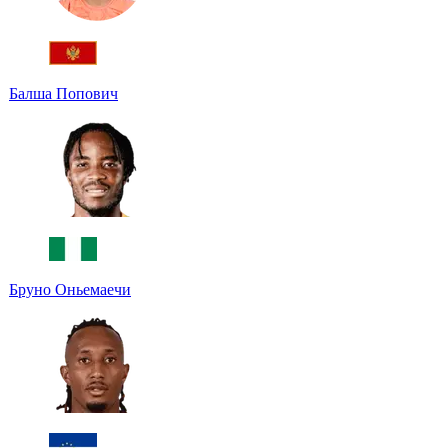
Балша Попович
Бруно Оньемаечи