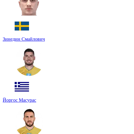
Зинедин Смайлович
Йоргос Масурас