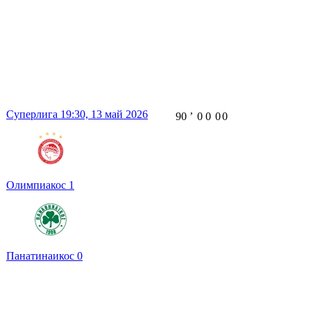
Суперлига
19:30,
13 май 2026
90
ʼ
0
0
0
0
Олимпиакос
1
Панатинаикос
0