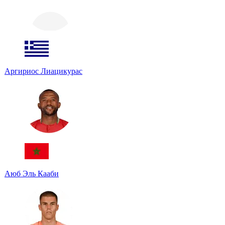
Аргириос Лиацикурас
Аюб Эль Кааби