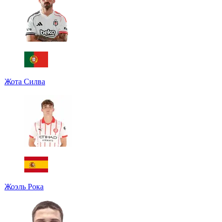
Жота Силва
Жоэль Рока