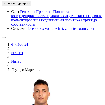
Ко всем турнирам
Сайт
Редакция
Прогнозы
Политика
конфиденциальности
Правила сайту
Контакты
Правила
комментирования
Редакционная политика
Структура
собственности
Соц. сети
facebook
x
youtube
instagram
telegram
viber
Футбол 24
Италия
Интер
Лаутаро Мартинес