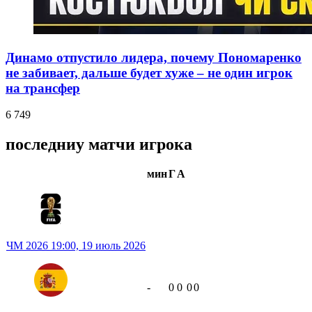
Динамо отпустило лидера, почему Пономаренко
не забивает, дальше будет хуже – не один игрок
на трансфер
6 749
последниу матчи игрока
мин
Г
А
ЧМ 2026
19:00,
19 июль 2026
-
0
0
0
0