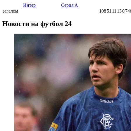
Интер
Серия А
загалом
108
51
11
13
0
74
Новости на футбол 24