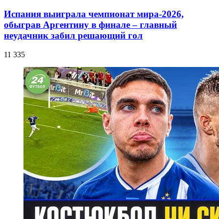
Испания выиграла чемпионат мира-2026,
обыграв Аргентину в финале – главный
неудачник забил решающий гол
11 335