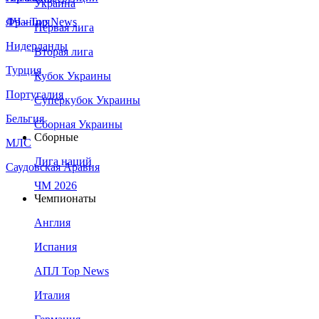
Украина
Франция
ЛЧ - Top News
Первая лига
Нидерланды
Вторая лига
Турция
Кубок Украины
Португалия
Суперкубок Украины
Бельгия
Сборная Украины
Сборные
МЛС
Лига наций
Саудовская Аравия
ЧМ 2026
Чемпионаты
Англия
Испания
АПЛ Top News
Италия