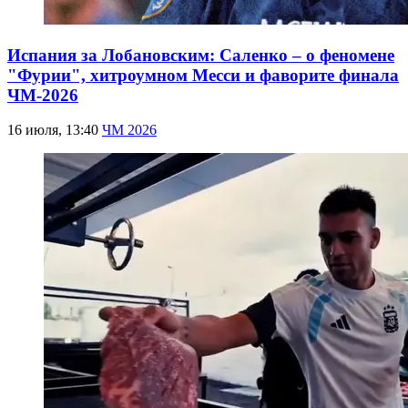
Испания за Лобановским: Саленко – о феномене
"Фурии", хитроумном Месси и фаворите финала
ЧМ-2026
16 июля, 13:40
ЧМ 2026