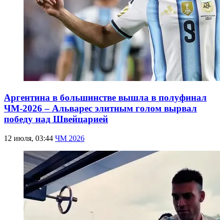
Аргентина в большинстве вышла в полуфинал
ЧМ-2026 – Альварес элитным голом вырвал
победу над Швейцарией
12 июля, 03:44
ЧМ 2026