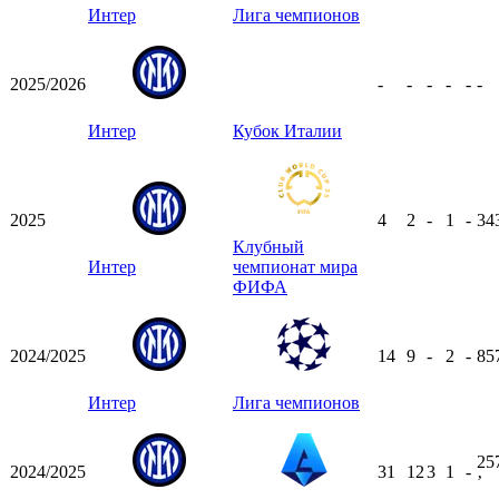
Интер
Лига чемпионов
2025/2026
-
-
-
-
-
-
Интер
Кубок Италии
2025
4
2
-
1
-
34
Клубный
Интер
чемпионат мира
ФИФА
2024/2025
14
9
-
2
-
85
Интер
Лига чемпионов
25
2024/2025
31
12
3
1
-
ʼ