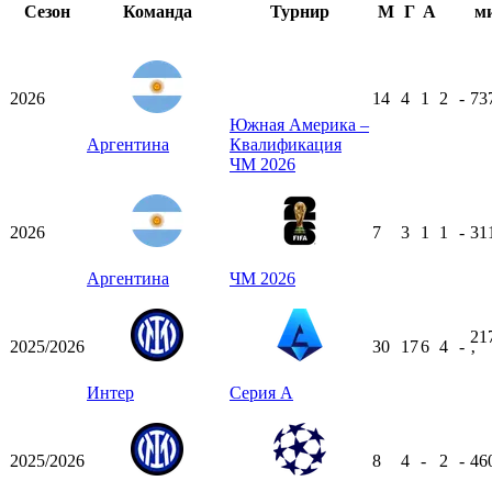
Сезон
Команда
Турнир
М
Г
А
м
2026
14
4
1
2
-
73
Южная Америка –
Аргентина
Квалификация
ЧМ 2026
2026
7
3
1
1
-
31
Аргентина
ЧМ 2026
21
2025/2026
30
17
6
4
-
ʼ
Интер
Серия А
2025/2026
8
4
-
2
-
46