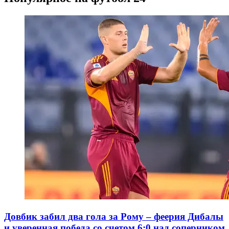
Довбик забил два гола за Рому – феерия Дибалы
и уверенная победа со счетом 6:0 над соперником