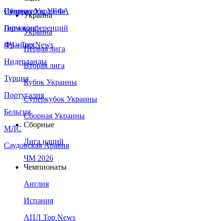
Сборная Украины
Италия
Суперкубок УЕФА
Украина
Германия
Лига конференций
Украина
Франция
ЛЧ - Top News
Первая лига
Нидерланды
Вторая лига
Турция
Кубок Украины
Португалия
Суперкубок Украины
Бельгия
Сборная Украины
Сборные
МЛС
Лига наций
Саудовская Аравия
ЧМ 2026
Чемпионаты
Англия
Испания
АПЛ Top News