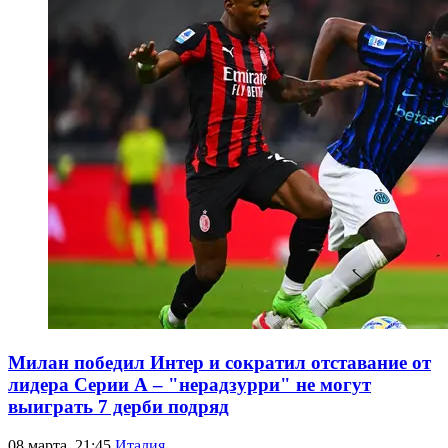
Милан победил Интер и сократил отставание от
лидера Серии А – "нерадзурри" не могут
выиграть 7 дерби подряд
08 марта, 21:45
Италия