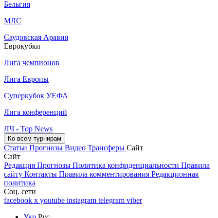
Бельгия
МЛС
Саудовская Аравия
Еврокубки
Лига чемпионов
Лига Европы
Суперкубок УЕФА
Лига конференций
ЛЧ - Top News
Ко всем турнирам
Статьи
Прогнозы
Видео
Трансферы
Сайт
Сайт
Редакция
Прогнозы
Политика конфиденциальности
Правила
сайту
Контакты
Правила комментирования
Редакционная
политика
Соц. сети
facebook
x
youtube
instagram
telegram
viber
Укр
Рус