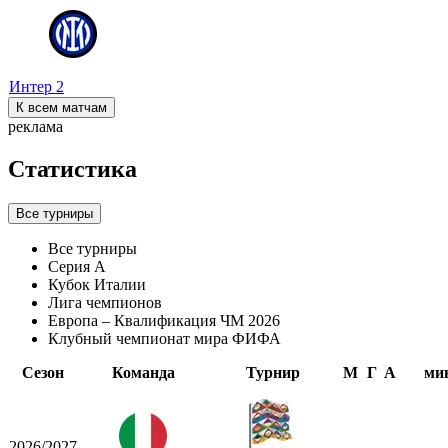
Интер
2
К всем матчам
реклама
Статистика
Все турниры
Все турниры
Серия А
Кубок Италии
Лига чемпионов
Европа – Квалификация ЧМ 2026
Клубный чемпионат мира ФИФА
Сезон
Команда
Турнир
М
Г
А
ми
2026/2027
-
-
-
-
-
-