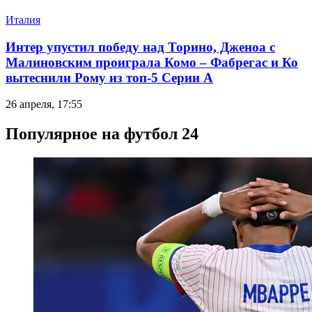
Италия
Интер упустил победу над Торино, Дженоа с
Малиновским проиграла Комо – Фабрегас и Ко
вытеснили Рому из топ-5 Серии А
26 апреля, 17:55
Популярное на футбол 24