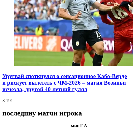
Уругвай споткнулся о сенсационное Кабо-Верде
и рискует вылететь с ЧМ-2026 – магия Возиньи
исчезла, другой 40-летний гулял
3 191
последниу матчи игрока
мин
Г
А