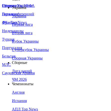
Сборная Украины
Италия
Суперкубок УЕФА
Украина
Германия
Лига конференций
Украина
Франция
ЛЧ - Top News
Первая лига
Нидерланды
Вторая лига
Турция
Кубок Украины
Португалия
Суперкубок Украины
Бельгия
Сборная Украины
Сборные
МЛС
Лига наций
Саудовская Аравия
ЧМ 2026
Чемпионаты
Англия
Испания
АПЛ Top News