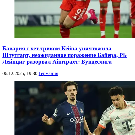
Бавария с хет-триком Кейна уничтожила
Штутгарт, неожиданное поражение Байера, РБ
Лейпциг разорвал Айнтрахт: Бундеслига
06.12.2025, 19:30
Германия