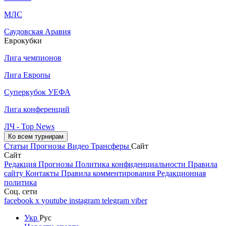
МЛС
Саудовская Аравия
Еврокубки
Лига чемпионов
Лига Европы
Суперкубок УЕФА
Лига конференций
ЛЧ - Top News
Ко всем турнирам
Статьи
Прогнозы
Видео
Трансферы
Сайт
Сайт
Редакция
Прогнозы
Политика конфиденциальности
Правила
сайту
Контакты
Правила комментирования
Редакционная
политика
Соц. сети
facebook
x
youtube
instagram
telegram
viber
Укр
Рус