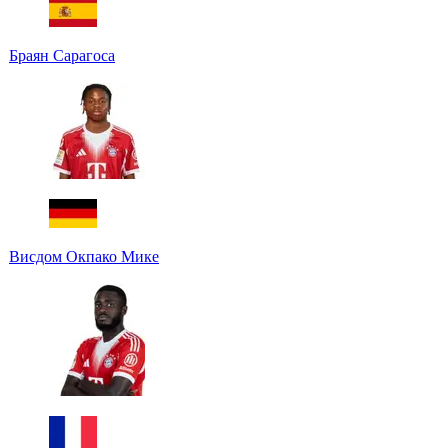
Браян Сарагоса
Висдом Окпако Мике