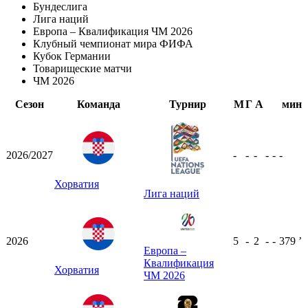
Бундеслига
Лига наций
Европа – Квалификация ЧМ 2026
Клубный чемпионат мира ФИФА
Кубок Германии
Товарищеские матчи
ЧМ 2026
Сезон
Команда
Турнир
М
Г
А
мин
2026/2027
-
-
-
-
-
-
Хорватия
Лига наций
2026
5
-
2
-
-
379
ʼ
Европа –
Квалификация
Хорватия
ЧМ 2026