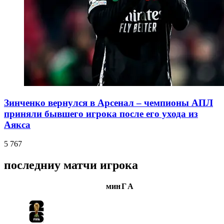
Зинченко вернулся в Арсенал – чемпионы АПЛ
приняли бывшего игрока после его ухода из
Аякса
5 767
последниу матчи игрока
мин
Г
А