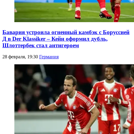
Бавария устроила огненный камбэк с Боруссией
Д в Der Klassiker – Кейн оформил дубль,
Шлоттербек стал антигероем
28 февраля, 19:30
Германия