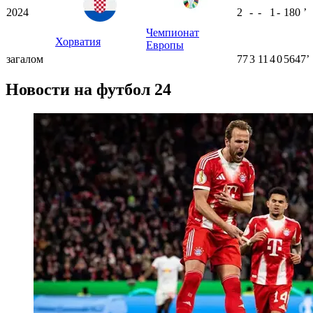
2024
2
-
-
1
-
180
ʼ
Чемпионат
Хорватия
Европы
загалом
77
3
11
4
0
5647ʼ
Новости на футбол 24