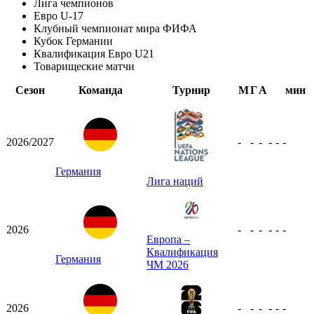
Лига чемпионов
Евро U-17
Клубный чемпионат мира ФИФА
Кубок Германии
Квалификация Евро U21
Товарищеские матчи
Сезон
Команда
Турнир
М
Г
А
мин
2026/2027
-
-
-
-
-
-
Германия
Лига наций
2026
-
-
-
-
-
-
Европа –
Квалификация
Германия
ЧМ 2026
2026
-
-
-
-
-
-