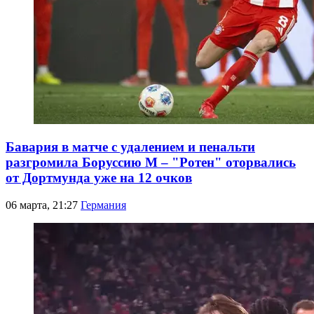
Бавария в матче с удалением и пенальти
разгромила Боруссию М – "Ротен" оторвались
от Дортмунда уже на 12 очков
06 марта, 21:27
Германия