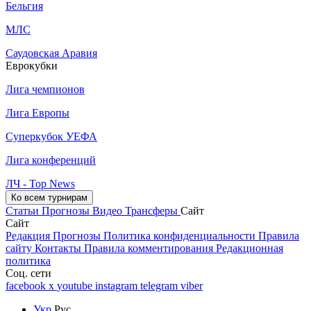
Бельгия
МЛС
Саудовская Аравия
Еврокубки
Лига чемпионов
Лига Европы
Суперкубок УЕФА
Лига конференций
ЛЧ - Top News
Ко всем турнирам
Статьи
Прогнозы
Видео
Трансферы
Сайт
Сайт
Редакция
Прогнозы
Политика конфиденциальности
Правила
сайту
Контакты
Правила комментирования
Редакционная
политика
Соц. сети
facebook
x
youtube
instagram
telegram
viber
Укр
Рус