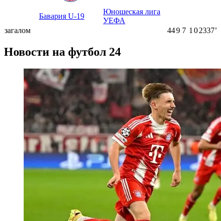
Юношеская лига
Бавария U-19
УЕФА
загалом
44
9
7
1
0
2337ʼ
Новости на футбол 24