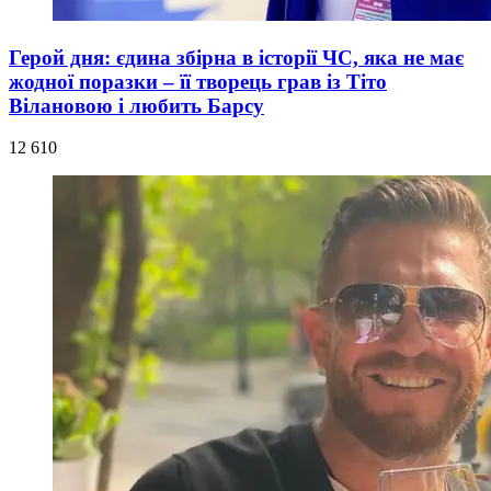
Герой дня: єдина збірна в історії ЧС, яка не має
жодної поразки – її творець грав із Тіто
Вілановою і любить Барсу
12 610