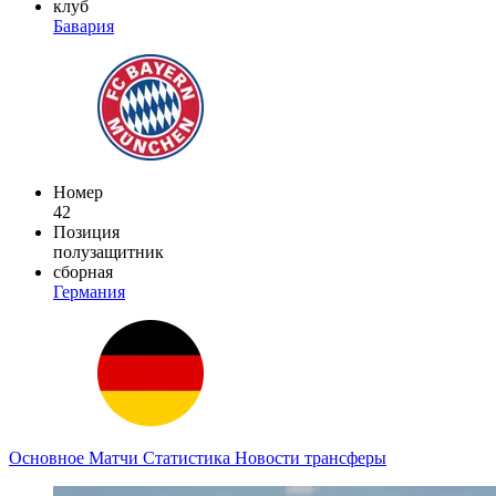
клуб
Бавария
Номер
42
Позиция
полузащитник
сборная
Германия
Основное
Матчи
Статистика
Новости
трансферы