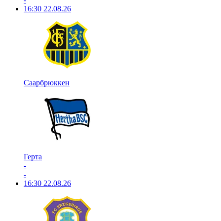
16:30
22.08.26
Саарбрюккен
Герта
-
-
16:30
22.08.26