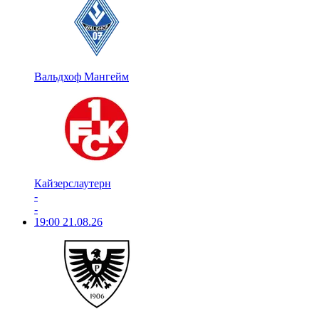
Вальдхоф Мангейм
Кайзерслаутерн
-
-
19:00
21.08.26