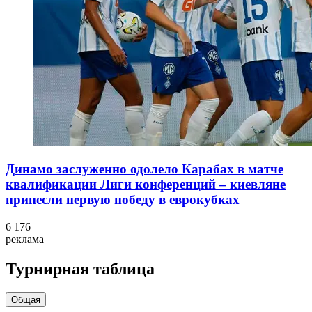
Динамо заслуженно одолело Карабах в матче
квалификации Лиги конференций – киевляне
принесли первую победу в еврокубках
6 176
реклама
Турнирная таблица
Общая