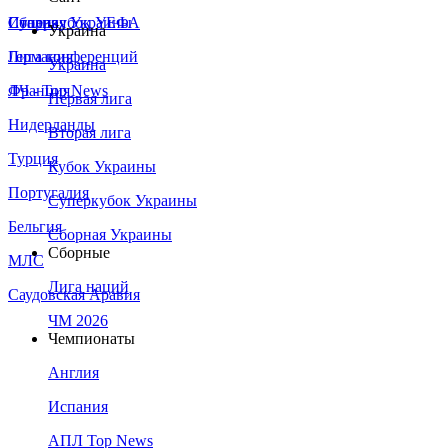
Сборная Украины
Италия
Суперкубок УЕФА
Украина
Германия
Лига конференций
Украина
Франция
ЛЧ - Top News
Первая лига
Нидерланды
Вторая лига
Турция
Кубок Украины
Португалия
Суперкубок Украины
Бельгия
Сборная Украины
Сборные
МЛС
Лига наций
Саудовская Аравия
ЧМ 2026
Чемпионаты
Англия
Испания
АПЛ Top News