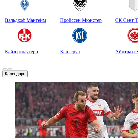
Вальдхоф Мангейм
Пройссен Мюнстер
СК Сент-
Кайзерслаутерн
Карлсруэ
Айнтрахт
Календарь