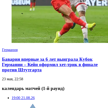
Германия
Бавария впервые за 6 лет выиграла Кубок
Германии – Кейн оформил хет-трик в финале
против Штутгарта
23 мая, 22:58
календарь матчей
(1-й раунд)
19:00
21.08.26