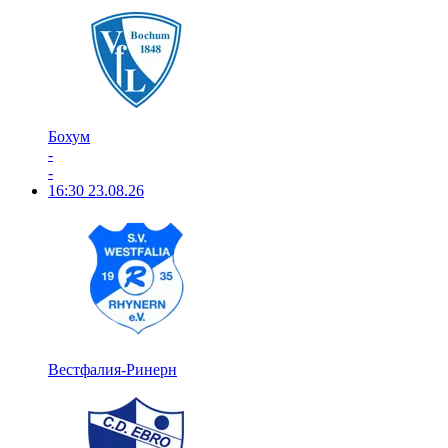
Бохум
-
-
16:30
23.08.26
Вестфалия-Ринерн