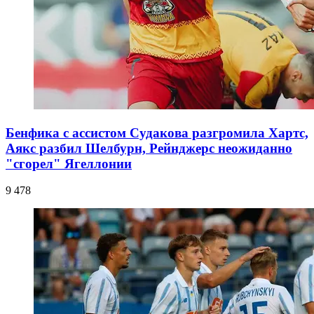
Бенфика с ассистом Судакова разгромила Хартс,
Аякс разбил Шелбурн, Рейнджерс неожиданно
"сгорел" Ягеллонии
9 478