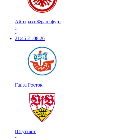
Айнтрахт Франкфурт
-
-
21:45
21.08.26
Ганза Росток
Штутгарт
-