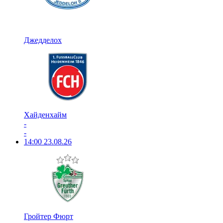
Джедделох
Хайденхайм
-
-
14:00
23.08.26
Гройтер Фюрт