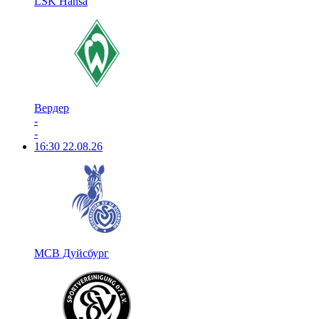
LSK Hansa
Вердер
-
-
16:30
22.08.26
МСВ Дуйсбург