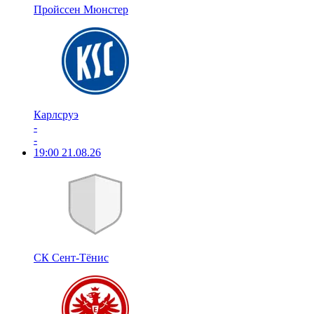
Пройссен Мюнстер
Карлсруэ
-
-
19:00
21.08.26
СК Сент-Тёнис