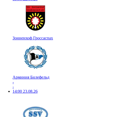
Зонненхоф Гроссаспах
Арминия Билефельд
-
-
14:00
23.08.26