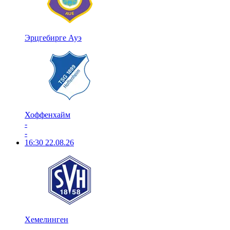
Эрцгебирге Ауэ
Хоффенхайм
-
-
16:30
22.08.26
Хемелинген