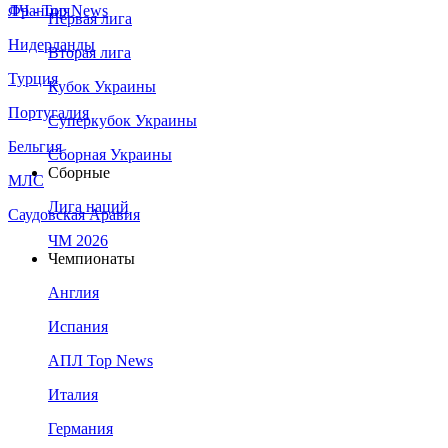
Франция
ЛЧ - Top News
Первая лига
Нидерланды
Вторая лига
Турция
Кубок Украины
Португалия
Суперкубок Украины
Бельгия
Сборная Украины
Сборные
МЛС
Лига наций
Саудовская Аравия
ЧМ 2026
Чемпионаты
Англия
Испания
АПЛ Top News
Италия
Германия