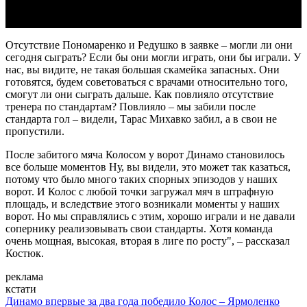
Отсутствие Пономаренко и Редушко в заявке – могли ли они
сегодня сыграть? Если бы они могли играть, они бы играли. У
нас, вы видите, не такая большая скамейка запасных. Они
готовятся, будем советоваться с врачами относительно того,
смогут ли они сыграть дальше. Как повлияло отсутствие
тренера по стандартам? Повлияло – мы забили после
стандарта гол – видели, Тарас Михавко забил, а в свои не
пропустили.
После забитого мяча Колосом у ворот Динамо становилось
все больше моментов Ну, вы видели, это может так казаться,
потому что было много таких спорных эпизодов у наших
ворот. И Колос с любой точки загружал мяч в штрафную
площадь, и вследствие этого возникали моменты у наших
ворот. Но мы справлялись с этим, хорошо играли и не давали
сопернику реализовывать свои стандарты. Хотя команда
очень мощная, высокая, вторая в лиге по росту", – рассказал
Костюк.
реклама
кстати
Динамо впервые за два года победило Колос – Ярмоленко