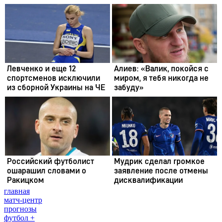
главная
матч-центр
прогнозы
футбол +