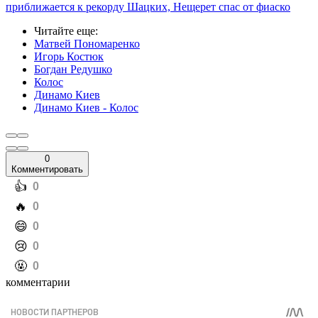
приближается к рекорду Шацких, Нещерет спас от фиаско
Читайте еще
:
Матвей Пономаренко
Игорь Костюк
Богдан Редушко
Колос
Динамо Киев
Динамо Киев - Колос
0
Комментировать
️👍
0
️🔥
0
️😄
0
️😢
0
️🤬
0
комментарии