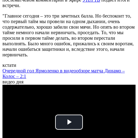
встречи.
"Главное сегодня – это три зачетных балла. Но беспокоит то,
что первый тайм мы провели на одном дыхании, очень
содержательно, хорошо забили свои мячи. Но опять во втором
тайме немного начали нервничать, проседать. То, что мы
просили в первом тайме делать, во втором перестали
выполнять. Было много ошибок, прижались к своим воротам,
начали ошибаться защитники и, вследствие этого, начали
нервничать.
кстати
Очередной гол Ярмоленко в видеообзоре матча Динамо –
Колос – 2:1
видео дня
Play