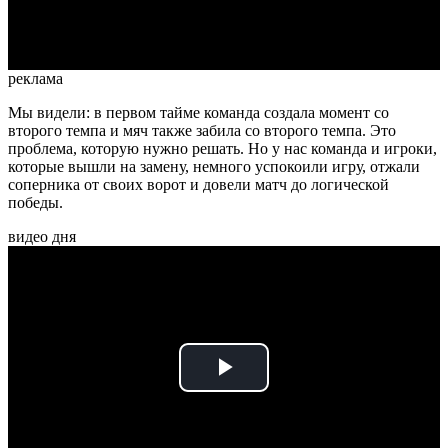
Video
реклама
Мы видели: в первом тайме команда создала момент со
второго темпа и мяч также забила со второго темпа. Это
проблема, которую нужно решать. Но у нас команда и игроки,
которые вышли на замену, немного успокоили игру, отжали
соперника от своих ворот и довели матч до логической
победы.
видео дня
Play
Video