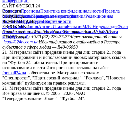
конференций
САЙТ ФУТБОЛ 24
Редакция
Соц. сети
Прогнозы
Политика конфиденциальности
Правила
сайту
facebook
УКРАИНА
Контакты
x
youtube
Правила комментирования
instagram
telegram
viber
Редакционная
политика
Украина
ЧЕМПИОНАТЫ
Первая лига
Структура собственности
Вторая лига
Германия
ЕВРОКУБКИ
Испания
Англия
Италия
Бельгия
МЛС
Нидерланды
Фран
Лига чемпионов
Онлайн-медиа «Футбол 24»
Лига Европы
пл. Галицкая, дом. 15, м. Львов,
Юношеская лига УЕФА
Лига
конференций
79008
Телефон +380 (32) 229-77-77
Адрес электронной почты
legal@24tv.com.ua
Идентификатор онлайн-медиа в Реестре
субъектов в сфере медиа — R40-06058
21+
Материалы сайта предназначены для лиц старше 21 года
При цитировании и использовании любых материалов ссылка
на "Футбол 24" обязательна. При цитировании и
использовании в сети Интернет гиперссылка на сайтт
football24.ua
обязательное. Материалы со знаком
"Спецпроект", "Партнерский материал", "Реклама", "Новости
компаний" публикуем на правах рекламы.
21+
Материалы сайта предназначены для лиц старше 21 года
Все права защищены. © 2005 -
2026
, ЧАО
"Телерадиокомпания Люкс". "Футбол 24".