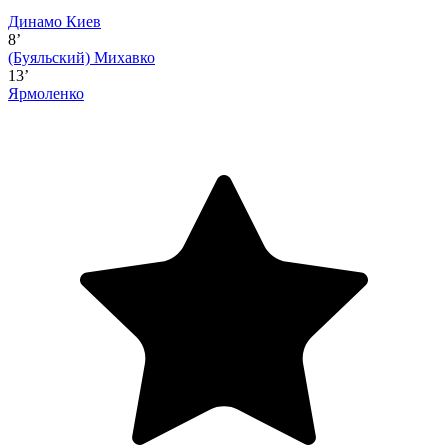
Динамо Киев
8’
(Буяльский)
Михавко
13’
Ярмоленко