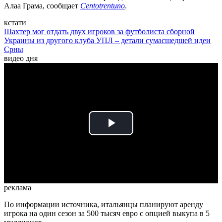
Алаа Грама, сообщает
Centotrentuno
.
кстати
Шахтер мог отдать двух игроков за футболиста сборной
Украины из другого клуба УПЛ – детали сумасшедшей идеи
Срны
видео дня
Play
Video
реклама
По информации источника, итальянцы планируют аренду
игрока на один сезон за 500 тысяч евро с опцией выкупа в 5