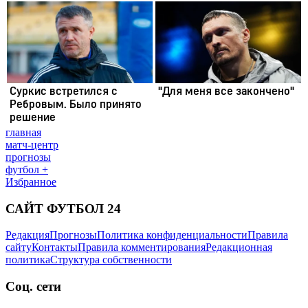
главная
матч-центр
прогнозы
футбол +
Избранное
САЙТ ФУТБОЛ 24
Редакция
Прогнозы
Политика конфиденциальности
Правила
сайту
Контакты
Правила комментирования
Редакционная
политика
Структура собственности
Соц. сети