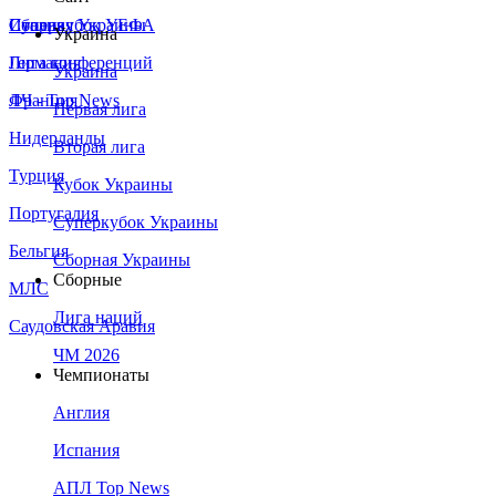
Сборная Украины
Италия
Суперкубок УЕФА
Украина
Германия
Лига конференций
Украина
Франция
ЛЧ - Top News
Первая лига
Нидерланды
Вторая лига
Турция
Кубок Украины
Португалия
Суперкубок Украины
Бельгия
Сборная Украины
Сборные
МЛС
Лига наций
Саудовская Аравия
ЧМ 2026
Чемпионаты
Англия
Испания
АПЛ Top News