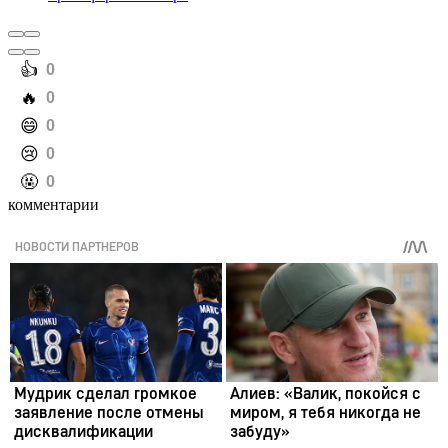
️👍
0
️🔥
0
️😄
0
️😢
0
️🤬
0
комментарии