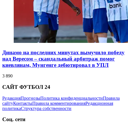
Динамо на последних минутах вымучило победу
над Вересом – скандальный арбитраж помог
киевлянам, Мунгенге дебютировал в УПЛ
3 890
САЙТ ФУТБОЛ 24
Редакция
Прогнозы
Политика конфиденциальности
Правила
сайту
Контакты
Правила комментирования
Редакционная
политика
Структура собственности
Соц. сети