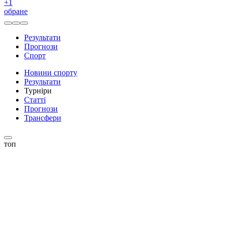
+
1
обране
Результати
Прогнози
Спорт
Новини спорту
Результати
Турніри
Статті
Прогнози
Трансфери
топ