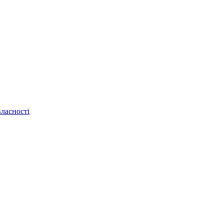
ласності