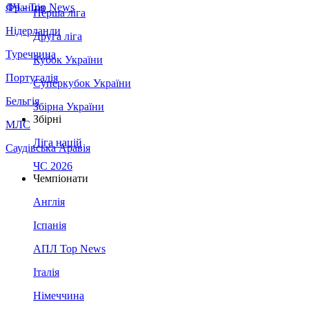
Франція
ЛЧ - Top News
Перша ліга
Нідерланди
Друга ліга
Туреччина
Кубок України
Португалія
Суперкубок України
Бельгія
Збірна України
Збірні
МЛС
Ліга націй
Саудівська Аравія
ЧС 2026
Чемпіонати
Англія
Іспанія
АПЛ Top News
Італія
Німеччина