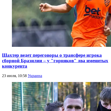
Шахтер ведет переговоры о трансфере игрока
сборной Бразилии – у "горняков" два именитых
конкурента
23 июля, 10:58
Украина