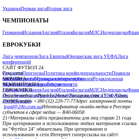
Украина
Первая лига
Вторая лига
ЧЕМПИОНАТЫ
Германия
Испания
Англия
Италия
Бельгия
МЛС
Нидерланды
Фран
ЕВРОКУБКИ
Лига чемпионов
Лига Европы
Юношеская лига УЕФА
Лига
конференций
САЙТ ФУТБОЛ 24
Редакция
Соц. сети
Прогнозы
Политика конфиденциальности
Правила
сайту
facebook
УКРАИНА
Контакты
x
youtube
Правила комментирования
instagram
telegram
viber
Редакционная
политика
Украина
ЧЕМПИОНАТЫ
Первая лига
Структура собственности
Вторая лига
Германия
ЕВРОКУБКИ
Испания
Англия
Италия
Бельгия
МЛС
Нидерланды
Фран
Лига чемпионов
Онлайн-медиа «Футбол 24»
Лига Европы
пл. Галицкая, дом. 15, м. Львов,
Юношеская лига УЕФА
Лига
конференций
79008
Телефон +380 (32) 229-77-77
Адрес электронной почты
legal@24tv.com.ua
Идентификатор онлайн-медиа в Реестре
субъектов в сфере медиа — R40-06058
21+
Материалы сайта предназначены для лиц старше 21 года
При цитировании и использовании любых материалов ссылка
на "Футбол 24" обязательна. При цитировании и
использовании в сети Интернет гиперссылка на сайтт