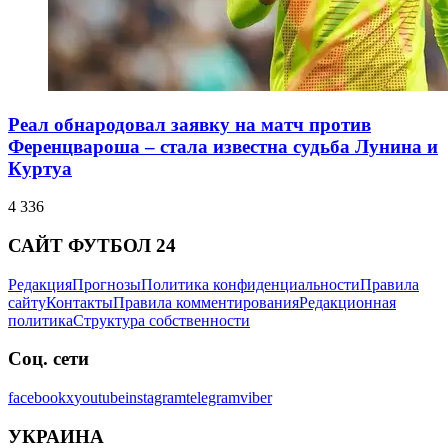
Реал обнародовал заявку на матч против
Ференцвароша – стала известна судьба Лунина и
Куртуа
4 336
САЙТ ФУТБОЛ 24
Редакция
Прогнозы
Политика конфиденциальности
Правила
сайту
Контакты
Правила комментирования
Редакционная
политика
Структура собственности
Соц. сети
facebook
x
youtube
instagram
telegram
viber
УКРАИНА