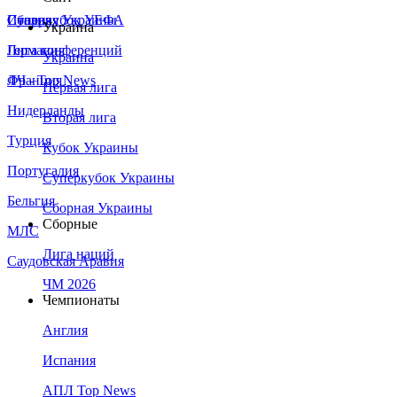
Сборная Украины
Италия
Суперкубок УЕФА
Украина
Германия
Лига конференций
Украина
Франция
ЛЧ - Top News
Первая лига
Нидерланды
Вторая лига
Турция
Кубок Украины
Португалия
Суперкубок Украины
Бельгия
Сборная Украины
Сборные
МЛС
Лига наций
Саудовская Аравия
ЧМ 2026
Чемпионаты
Англия
Испания
АПЛ Top News