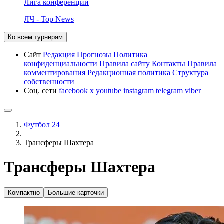
Лига конференций
ЛЧ - Top News
Ко всем турнирам
Сайт
Редакция
Прогнозы
Политика
конфиденциальности
Правила сайту
Контакты
Правила
комментирования
Редакционная политика
Структура
собственности
Соц. сети
facebook
x
youtube
instagram
telegram
viber
Футбол 24
Трансферы Шахтера
Трансферы Шахтера
Компактно
Большие карточки