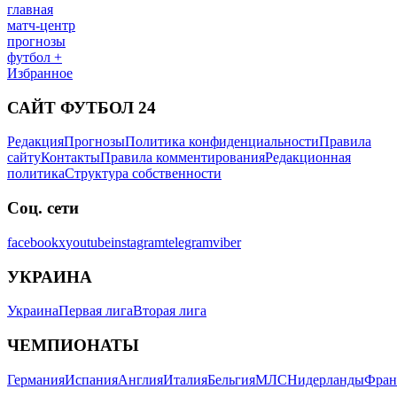
главная
матч-центр
прогнозы
футбол +
Избранное
САЙТ ФУТБОЛ 24
Редакция
Прогнозы
Политика конфиденциальности
Правила
сайту
Контакты
Правила комментирования
Редакционная
политика
Структура собственности
Соц. сети
facebook
x
youtube
instagram
telegram
viber
УКРАИНА
Украина
Первая лига
Вторая лига
ЧЕМПИОНАТЫ
Германия
Испания
Англия
Италия
Бельгия
МЛС
Нидерланды
Фран