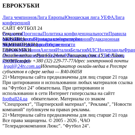
ЕВРОКУБКИ
Лига чемпионов
Лига Европы
Юношеская лига УЕФА
Лига
конференций
САЙТ ФУТБОЛ 24
Редакция
Соц. сети
Прогнозы
Политика конфиденциальности
Правила
сайту
facebook
УКРАИНА
Контакты
x
youtube
Правила комментирования
instagram
telegram
viber
Редакционная
политика
Украина
ЧЕМПИОНАТЫ
Первая лига
Структура собственности
Вторая лига
Германия
ЕВРОКУБКИ
Испания
Англия
Италия
Бельгия
МЛС
Нидерланды
Фран
Лига чемпионов
Онлайн-медиа «Футбол 24»
Лига Европы
пл. Галицкая, дом. 15, м. Львов,
Юношеская лига УЕФА
Лига
конференций
79008
Телефон +380 (32) 229-77-77
Адрес электронной почты
legal@24tv.com.ua
Идентификатор онлайн-медиа в Реестре
субъектов в сфере медиа — R40-06058
21+
Материалы сайта предназначены для лиц старше 21 года
При цитировании и использовании любых материалов ссылка
на "Футбол 24" обязательна. При цитировании и
использовании в сети Интернет гиперссылка на сайтт
football24.ua
обязательное. Материалы со знаком
"Спецпроект", "Партнерский материал", "Реклама", "Новости
компаний" публикуем на правах рекламы.
21+
Материалы сайта предназначены для лиц старше 21 года
Все права защищены. © 2005 -
2026
, ЧАО
"Телерадиокомпания Люкс". "Футбол 24".