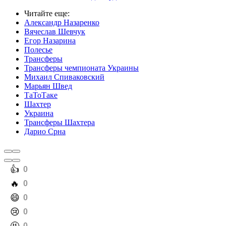
Читайте еще
:
Александр Назаренко
Вячеслав Шевчук
Егор Назарина
Полесье
Трансферы
Трансферы чемпионата Украины
Михаил Спиваковский
Марьян Швед
ТаТоТаке
Шахтер
Украина
Трансферы Шахтера
Дарио Срна
️👍
0
️🔥
0
️😄
0
️😢
0
0