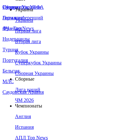
Сборная Украины
Италия
Суперкубок УЕФА
Украина
Германия
Лига конференций
Украина
Франция
ЛЧ - Top News
Первая лига
Нидерланды
Вторая лига
Турция
Кубок Украины
Португалия
Суперкубок Украины
Бельгия
Сборная Украины
Сборные
МЛС
Лига наций
Саудовская Аравия
ЧМ 2026
Чемпионаты
Англия
Испания
АПЛ Top News