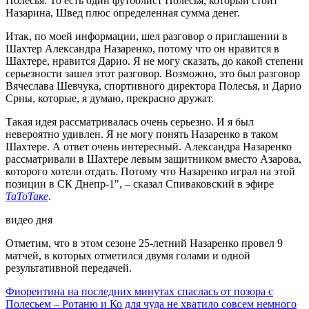
Полесья. То есть один футболист Полесья, который стоит
Назарина, Швед плюс определенная сумма денег.
Итак, по моей информации, шел разговор о приглашении в
Шахтер Александра Назаренко, потому что он нравится в
Шахтере, нравится Дарио. Я не могу сказать, до какой степени
серьезности зашел этот разговор. Возможно, это был разговор
Вячеслава Шевчука, спортивного директора Полесья, и Дарио
Срны, которые, я думаю, прекрасно дружат.
Такая идея рассматривалась очень серьезно. И я был
невероятно удивлен. Я не могу понять Назаренко в таком
Шахтере. А ответ очень интересный. Александра Назаренко
рассматривали в Шахтере левым защитником вместо Азарова,
которого хотели отдать. Потому что Назаренко играл на этой
позиции в СК Днепр-1", – сказал Спиваковский в эфире
ТаТоТаке
.
видео дня
Отметим, что в этом сезоне 25-летний Назаренко провел 9
матчей, в которых отметился двумя голами и одной
результативной передачей.
Фиорентина на последних минутах спаслась от позора с
Полесьем – Ротаню и Ко для чуда не хватило совсем немного